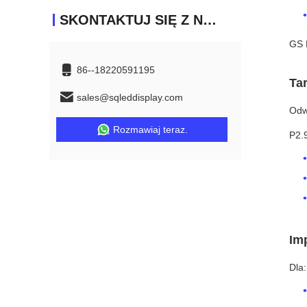
SKONTAKTUJ SIĘ Z NAMI
GS 
86--18220591195
Ta
sales@sqleddisplay.com
Odwi
Rozmawiaj teraz.
P2.
Im
Dla: