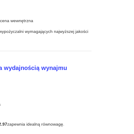
 Scena wewnętrzna
 wypożyczalni wymagających najwyższej jakości
 a wydajnością wynajmu
a
2.97
zapewnia idealną równowagę.