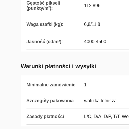
Gęstość pikseli
112 896
(punkty/m²):
Waga szafki (kg):
6,8/11,8
Jasność (cd/m²):
4000-4500
Warunki płatności i wysyłki
Minimalne zamówienie
1
Szczegóły pakowania
walizka lotnicza
Zasady płatności
L/C, D/A, D/P, T/T, 