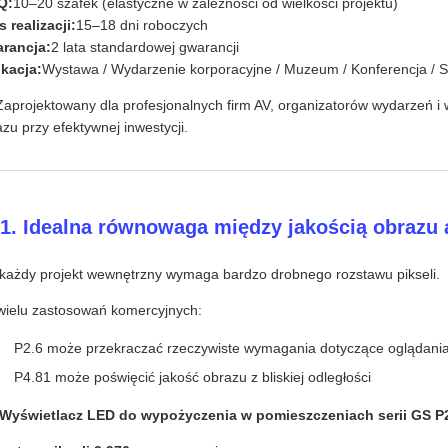
Q:
10–20 szafek (elastyczne w zależności od wielkości projektu)
 realizacji:
15–18 dni roboczych
rancja:
2 lata standardowej gwarancji
ikacja:
Wystawa / Wydarzenie korporacyjne / Muzeum / Konferencja /
Zaprojektowany dla profesjonalnych firm AV, organizatorów wydarzeń i
zu przy efektywnej inwestycji.
 1. Idealna równowaga między jakością obrazu
 każdy projekt wewnętrzny wymaga bardzo drobnego rozstawu pikseli.
wielu zastosowań komercyjnych:
P2.6 może przekraczać rzeczywiste wymagania dotyczące oglądani
P4.81 może poświęcić jakość obrazu z bliskiej odległości
Wyświetlacz LED do wypożyczenia w pomieszczeniach serii GS P