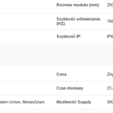
Rozmiar modułu (mm):
25
Szybkość odświeżania
76
(HZ):
Szybkość IP:
IP
Cena
Zb
Czas dostawy
15 
Western Union, MoneyGram
Możliwość Supply
300