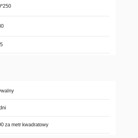
0*250
80
65
ywalny
dni
0 za metr kwadratowy