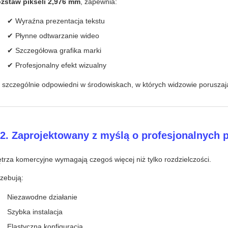
zstaw pikseli 2,976 mm
, zapewnia:
✔ Wyraźna prezentacja tekstu
✔ Płynne odtwarzanie wideo
✔ Szczegółowa grafika marki
✔ Profesjonalny efekt wizualny
t szczególnie odpowiedni w środowiskach, w których widzowie poruszają
 2. Zaprojektowany z myślą o profesjonalnych 
trza komercyjne wymagają czegoś więcej niż tylko rozdzielczości.
rzebują:
Niezawodne działanie
Szybka instalacja
Elastyczna konfiguracja