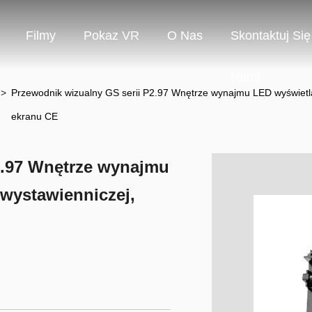
Filmy
Pokaz VR
O Nas
Skontaktuj Się
Nami
>
Przewodnik wizualny GS serii P2.97 Wnętrze wynajmu LED wyświetla
ekranu CE
2.97 Wnętrze wynajmu
 wystawienniczej,