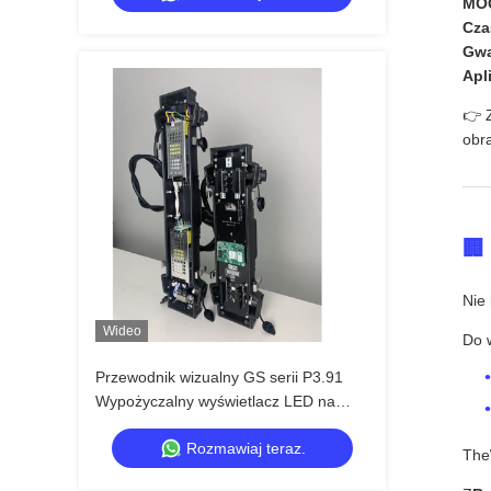
MO
Czas
Gwa
Apl
👉 
obra
🏢
Nie
Wideo
Do 
Przewodnik wizualny GS serii P3.91
Wypożyczalny wyświetlacz LED na
zewnątrz 5000nit IP65 dla festiwalu
Rozmawiaj teraz.
muzycznego, 7680Hz podwójne
The
zapasowe