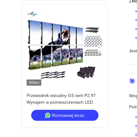
Z
Ro
Jes
🎯
Wideo
Przewodnik wizualny GS serii P2.97
Wnę
Wynajem w pomieszczeniach LED
Pot
wyświetlacz dla imprez wystawowych,
Rozmawiaj teraz.
7680Hz bez czarnego ekranu CE