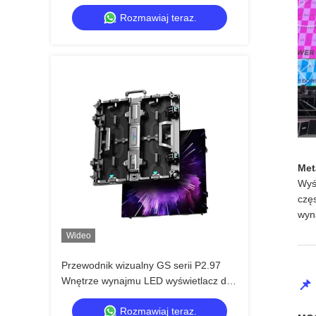
wewnętrznych serii GS P4.81 do
Rozmawiaj teraz.
dużych imprez, opłacalny 7680Hz CE
Met
Wyś
czę
wyn
Wideo
Przewodnik wizualny GS serii P2.97
Wnętrze wynajmu LED wyświetlacz dla
📌
konferencji wystawienniczej, 7680Hz
Rozmawiaj teraz.
Bez czarnego ekranu CE