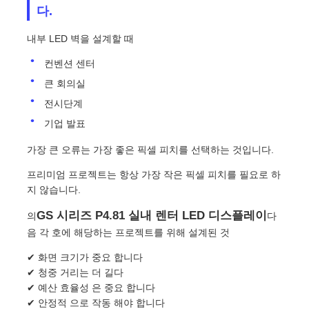
다.
내부 LED 벽을 설계할 때
VR 쇼
컨벤션 센터
회사 소개
큰 회의실
전시단계
기업 발표
공장 견학
가장 큰 오류는 가장 좋은 픽셀 피치를 선택하는 것입니다.
품질 관리
프리미엄 프로젝트는 항상 가장 작은 픽셀 피치를 필요로 하
지 않습니다.
문의하기
GS 시리즈 P4.81 실내 렌터 LED 디스플레이
의
다
음 각 호에 해당하는 프로젝트를 위해 설계된 것
뉴스
✔ 화면 크기가 중요 합니다
✔ 청중 거리는 더 길다
✔ 예산 효율성 은 중요 합니다
사례
✔ 안정적 으로 작동 해야 합니다