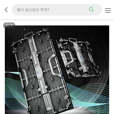
3
/
7