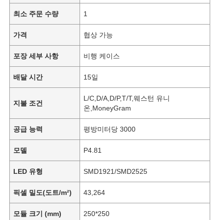
최소 주문 수량
1
가격
협상 가능
포장 세부 사항
비행 케이스
배달 시간
15일
L/C,D/A,D/P,T/T,웨스턴 유니
지불 조건
온,MoneyGram
공급 능력
평방미터당 3000
모델
P4.81
LED 유형
SMD1921/SMD2525
픽셀 밀도(도트/m²)
43,264
모듈 크기 (mm)
250*250