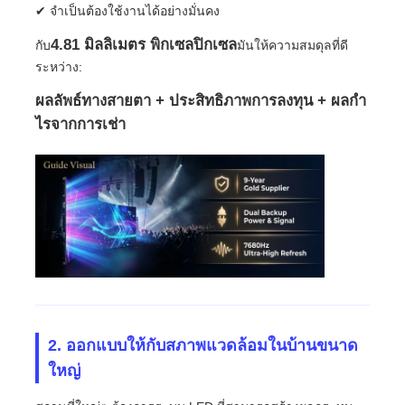
✔ จําเป็นต้องใช้งานได้อย่างมั่นคง
4.81 มิลลิเมตร พิกเซลปิกเซล
กับ
มันให้ความสมดุลที่ดี
ขอทุน
ระหว่าง:
ผลลัพธ์ทางสายตา + ประสิทธิภาพการลงทุน + ผลกํา
จอแสดงผล LED ผนังวิดีโอ
ไรจากการเช่า
หน้าจอแสดงผล LED
หน้าจอแสดงคอนเสิร์ต
ให้เช่าจอ LED
ผนังวิดีโอ LED COB
2. ออกแบบให้กับสภาพแวดล้อมในบ้านขนาด
ใหญ่
จอแสดงผล LED โปร่งใส