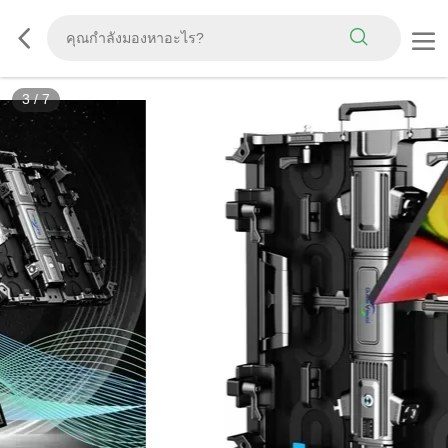
3
/
7