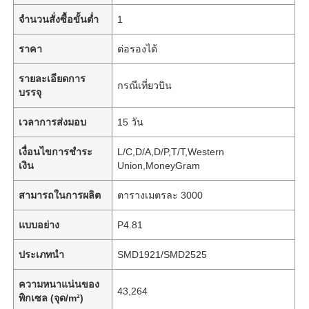
จำนวนสั่งซื้อขั้นต่ำ
1
ราคา
ต่อรองได้
รายละเอียดการ
กรณีเที่ยวบิน
บรรจุ
เวลาการส่งมอบ
15 วัน
เงื่อนไขการชำระ
L/C,D/A,D/P,T/T,Western
เงิน
Union,MoneyGram
สามารถในการผลิต
ตารางเมตรละ 3000
แบบอย่าง
P4.81
ประเภทนำ
SMD1921/SMD2525
ความหนาแน่นของ
43,264
พิกเซล (จุด/m²)