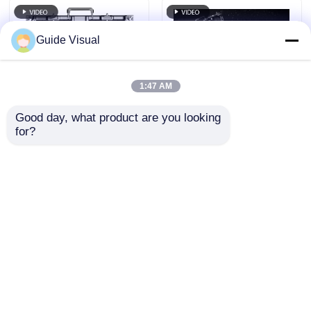
Guide Visual
1:47 AM
Good day, what product are you looking 
for?
คู่มือภาพ GS ซีรีส P4.81
Guide Visual GS
ภายนอกจอ LED ให้เช่า
Series P2.6 จอแสดงผล
5000nit IP65 สําหรับบิล
LED ให้เช่ากลางแจ้ง
บอร์ด, 7680Hz คู่สํารอง
4500nit IP65 สำหรับ
ส่งคำถาม
ส่งคำถาม
เวทีกลางแจ้งระดับพรีเมี่
ยม, 7680Hz CE
บ้าน
เกี่ยวกับเรา
ติดต่อเรา
Desktop Site
แผนผังเว็บไซต์
นโยบายความเป็นส่วนตัว