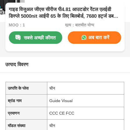
गाइड विजुअल जीएस सीरीज पी4.81 आउटडोर रेंटल एलईडी
डिस्प्ले 5000nit आईपी 65 के लिए बिलबोर्ड, 7680 हर्ट्ज डबल
बैकअप
MOQ：1
मूल्य：बातचीत योग्य
अब बात करें
सबसे अच्छी कीमत
उत्पाद विवरण
उत्पत्ति के प्लेस
चीन
ब्रांड नाम
Guide Visual
प्रमाणन
CCC CE FCC
मॉडल संख्या
चीन