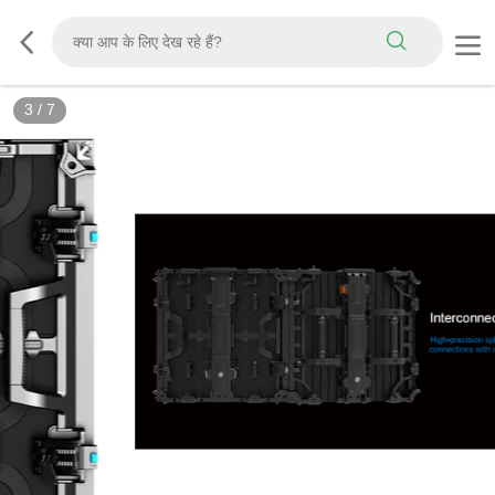
3
/
7