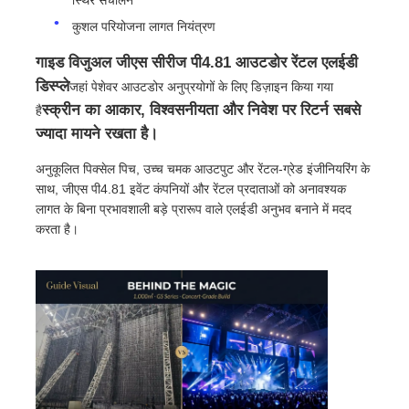
कुशल परियोजना लागत नियंत्रण
वीआर शो
गाइड विजुअल जीएस सीरीज पी4.81 आउटडोर रेंटल एलईडी
डिस्प्ले
जहां पेशेवर आउटडोर अनुप्रयोगों के लिए डिज़ाइन किया गया
स्क्रीन का आकार, विश्वसनीयता और निवेश पर रिटर्न सबसे
हमारे बारे में
है
ज्यादा मायने रखता है।
कारखाने का दौरा
अनुकूलित पिक्सेल पिच, उच्च चमक आउटपुट और रेंटल-ग्रेड इंजीनियरिंग के
साथ, जीएस पी4.81 इवेंट कंपनियों और रेंटल प्रदाताओं को अनावश्यक
लागत के बिना प्रभावशाली बड़े प्रारूप वाले एलईडी अनुभव बनाने में मदद
गुणवत्ता नियंत्रण
करता है।
हमसे संपर्क करें
समाचार
मामले