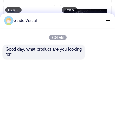
Guide Visual
7:24 AM
Good day, what product are you looking 
for?
गाइड विजुअल जीएस सीरीज
गाइड विजुअल जीएस सीरीज
पी2.97 इंडोर रेंटल एलईडी
पी2.6 आउटडोर रेंटल एलईडी
डिस्प्ले फॉर एक्सपो इवेंट्स,
डिस्प्ले 4500nit आईपी65
7680 हर्ट्ज नो ब्लैक स्क्रीन
प्रीमियम आउटडोर स्टेज के
जांच भेजें
जांच भेजें
सीई
लिए, 7680 हर्ट्ज सीई
होम
हमारे बारे में
हमसे संपर्क करें
Desktop Site
साइटमैप
गोपनीयता नीति