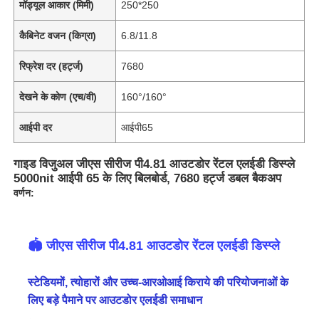
मॉड्यूल आकार (मिमी)
250*250
कैबिनेट वजन (किग्रा)
6.8/11.8
रिफ्रेश दर (हर्ट्ज)
7680
देखने के कोण (एच/वी)
160°/160°
आईपी ​​दर
आईपी65
गाइड विजुअल जीएस सीरीज पी4.81 आउटडोर रेंटल एलईडी डिस्प्ले
5000nit आईपी 65 के लिए बिलबोर्ड, 7680 हर्ट्ज डबल बैकअप
वर्णन:
🏟️ जीएस सीरीज पी4.81 आउटडोर रेंटल एलईडी डिस्प्ले
स्टेडियमों, त्योहारों और उच्च-आरओआई किराये की परियोजनाओं के
लिए बड़े पैमाने पर आउटडोर एलईडी समाधान