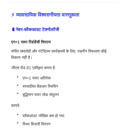
⚡ व्यावसायिक विश्वसनीयता वास्तुकला
🔋नेवर-ब्लैकआउट टेक्नोलॉजी
एन+1 पावर रिडंडेंसी सिस्टम
संगीत समारोहों और स्टेडियम कार्यक्रमों के लिए, स्क्रीन विफलता कोई
विकल्प नहीं है।
जीएस पी4.81 एकीकृत करता है:
एन+1 पावर अतिरेक
स्वचालित बैकअप स्विचिंग
बुद्धिमान पावर लोड संतुलन
फ़ायदे:
ब्लैकआउट जोखिम कम हो गया
स्थिर बिजली वितरण