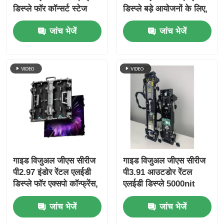
डिस्प्ले फॉर कॉन्सर्ट स्टेज
डिस्प्ले बड़े आयोजनों के लिए,
इवेंट्स, 7680 हर्ट्ज डुअल
लागत प्रभावी 7680 हर्ट्ज
जांच भेजें
जांच भेजें
बैकअप फास्ट लॉक
सीई
गाइड विजुअल जीएस सीरीज
गाइड विजुअल जीएस सीरीज
पी2.97 इंडोर रेंटल एलईडी
पी3.91 आउटडोर रेंटल
डिस्प्ले फॉर एक्सपो कॉन्फ्रेंस,
एलईडी डिस्प्ले 5000nit
7680 हर्ट्ज नो ब्लैक स्क्रीन
IP65 म्यूजिक फेस्टिवल के
जांच भेजें
जांच भेजें
सीई
लिए, 7680 हर्ट्ज डबल
बैकअप