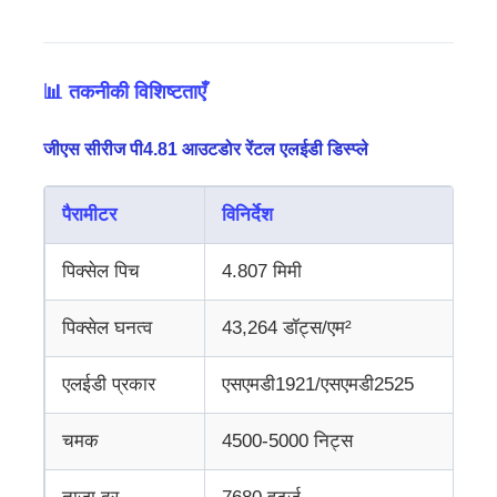
📊 तकनीकी विशिष्टताएँ
जीएस सीरीज पी4.81 आउटडोर रेंटल एलईडी डिस्प्ले
पैरामीटर
विनिर्देश
पिक्सेल पिच
4.807 मिमी
पिक्सेल घनत्व
43,264 डॉट्स/एम²
एलईडी प्रकार
एसएमडी1921/एसएमडी2525
चमक
4500-5000 निट्स