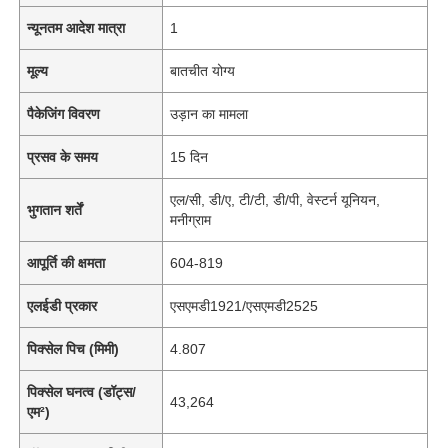
न्यूनतम आदेश मात्रा
1
मूल्य
बातचीत योग्य
पैकेजिंग विवरण
उड़ान का मामला
प्रसव के समय
15 दिन
एल/सी, डी/ए, टी/टी, डी/पी, वेस्टर्न यूनियन,
भुगतान शर्तें
मनीग्राम
आपूर्ति की क्षमता
604-819
एलईडी प्रकार
एसएमडी1921/एसएमडी2525
पिक्सेल पिच (मिमी)
4.807
पिक्सेल घनत्व (डॉट्स/
43,264
एम²)