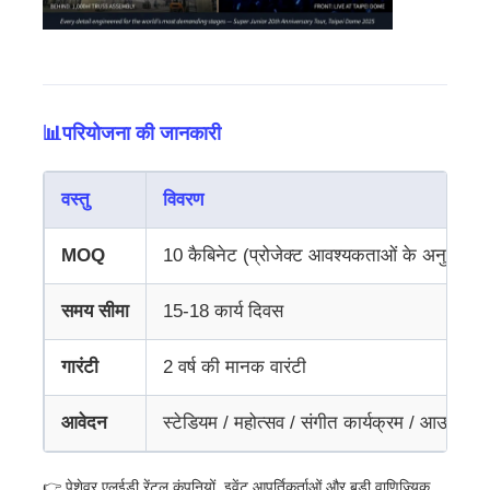
उद्धरण मांगें
एलईडी वीडियो दीवार प्रदर्शन
📊परियोजना की जानकारी
एलईडी प्रदर्शन स्क्रीन
वस्तु
विवरण
MOQ
10 कैबिनेट (प्रोजेक्ट आवश्यकताओं के अनुसार ल
संगीत कार्यक्रम एलईडी स्क्रीन
समय सीमा
15-18 कार्य दिवस
स्टेज एलईडी स्क्रीन किराया
गारंटी
2 वर्ष की मानक वारंटी
कोब एलईडी वीडियो दीवार
आवेदन
स्टेडियम / महोत्सव / संगीत कार्यक्रम / आउटडोर व
पारदर्शी एलईडी प्रदर्शन
👉 पेशेवर एलईडी रेंटल कंपनियों, इवेंट आपूर्तिकर्ताओं और बड़ी वाणिज्यिक