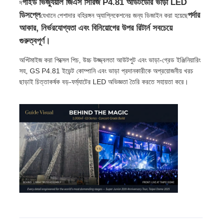
গাইড ভিজ্যুয়াল জিএস সিরিজ P4.81 আউটডোর ভাড়া LED
দ
ডিসপ্লে
পর্দার
যেখানে পেশাদার বহিরঙ্গন অ্যাপ্লিকেশনের জন্য ডিজাইন করা হয়েছে
আকার, নির্ভরযোগ্যতা এবং বিনিয়োগের উপর রিটার্ন সবচেয়ে
ভিআর শো
গুরুত্বপূর্ণ।
আমাদের সম্পর্কে
অপ্টিমাইজ করা পিক্সেল পিচ, উচ্চ উজ্জ্বলতা আউটপুট এবং ভাড়া-গ্রেড ইঞ্জিনিয়ারিং
সহ, GS P4.81 ইভেন্ট কোম্পানি এবং ভাড়া প্রদানকারীকে অপ্রয়োজনীয় খরচ
ছাড়াই চিত্তাকর্ষক বড়-ফর্ম্যাটের LED অভিজ্ঞতা তৈরি করতে সহায়তা করে।
কারখানা পরিদর্শন
মান নিয়ন্ত্রণ
আমাদের সাথে যোগাযোগ করুন
খবর
মামলা