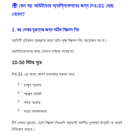
🌍 কেন বড় আউটডোর অ্যাপ্লিকেশনের জন্য P4.81 বেছে
নেবেন?
এসএমডি এলইডি স্ক্রিন
1. বড় দেখার দূরত্বের জন্য সঠিক পিক্সেল পিচ
বহিরঙ্গন এলইডি ডিসপ্লে বোর্ড
প্রতিটি বহিরঙ্গন প্রকল্পের জন্য অতি-সূক্ষ্ম পিক্সেল পিচ প্রয়োজন হয় না।
অ্যাপ্লিকেশনের জন্য যেখানে দর্শকরা সাধারণত:
বহিরঙ্গন নেতৃত্বাধীন বিলবোর্ড
10-50 মিটার দূরে
P4.81 এর মধ্যে আদর্শ ভারসাম্য প্রদান করে:
চাক্ষুষ প্রভাব
প্রকল্প বাজেট
পর্দার আকার
ভাড়া লাভজনকতা
দীর্ঘ দেখার দূরত্বে, ছোট পিক্সেল পিচগুলি প্রায়শই লক্ষণীয় দৃশ্যমান উন্নতি না করেই
বিনিয়োগ বাড়ায়।