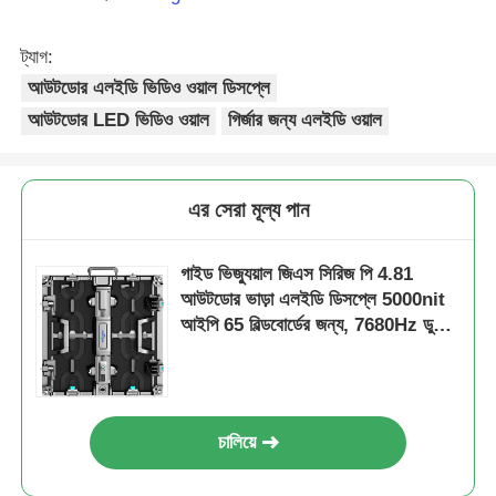
ট্যাগ:
আউটডোর এলইডি ভিডিও ওয়াল ডিসপ্লে
আউটডোর LED ভিডিও ওয়াল
গির্জার জন্য এলইডি ওয়াল
এর সেরা মূল্য পান
গাইড ভিজ্যুয়াল জিএস সিরিজ পি 4.81
আউটডোর ভাড়া এলইডি ডিসপ্লে 5000nit
আইপি 65 বিল্ডবোর্ডের জন্য, 7680Hz ডুয়াল
ব্যাকআপ
চালিয়ে