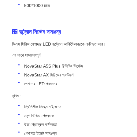
500*1000 মিমি
🎛️ কন্ট্রোল সিস্টেম সামঞ্জস্য
জিএস সিরিজ পেশাদার LED কন্ট্রোল আর্কিটেকচারকে একীভূত করে।
এর সাথে সামঞ্জস্যপূর্ণ:
NovaStar A5S Plus রিসিভিং সিস্টেম
NovaStar AX সিরিজের প্ল্যাটফর্ম
পেশাদার LED প্রসেসর
সুবিধা:
স্থিতিশীল সিঙ্ক্রোনাইজেশন
মসৃণ ভিডিও প্লেব্যাক
উচ্চ গ্রেস্কেল কর্মক্ষমতা
পেশাগত ইভেন্ট সামঞ্জস্য