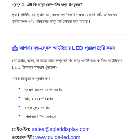
প্রশ্ন 4: এটা কি ভাড়া কোম্পানির জন্য উপযুক্ত?
হ্যাঁ। লাইটওয়েট ক্যাবিনেট, দ্রুত-লক ডিজাইন এবং টেকসই কাঠামো ঘন ঘন
ইনস্টলেশন এবং পরিবহনের জন্য অপ্টিমাইজ করা হয়েছে।
📩 আপনার বড়-স্কেল আউটডোর LED প্রকল্প তৈরি করুন
স্টেডিয়াম, উত্সব, বা ভাড়া জায় সম্প্রসারণের জন্য একটি ব্যয়-কার্যকর আউটডোর
LED ডিসপ্লে সমাধান খুঁজছেন?
গাইড ভিজ্যুয়াল প্রদান করে:
প্রকল্প কনফিগারেশন সমর্থন
ভাড়ার বহর পরিকল্পনা
বাল্ক মূল্য সমাধান
গ্লোবাল শিপিং সহায়তা
ইমেইল:
sales@sqleddisplay.com
📧
ওয়েবসাইট:
www.guide-led.com
🌐