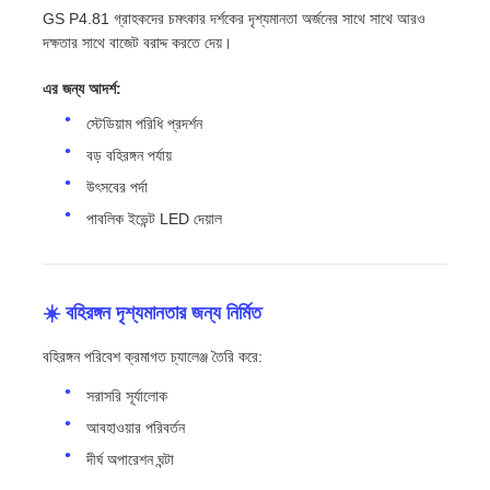
GS P4.81 গ্রাহকদের চমৎকার দর্শকের দৃশ্যমানতা অর্জনের সাথে সাথে আরও
দক্ষতার সাথে বাজেট বরাদ্দ করতে দেয়।
এর জন্য আদর্শ:
স্টেডিয়াম পরিধি প্রদর্শন
বড় বহিরঙ্গন পর্যায়
উৎসবের পর্দা
পাবলিক ইভেন্ট LED দেয়াল
☀️ বহিরঙ্গন দৃশ্যমানতার জন্য নির্মিত
বহিরঙ্গন পরিবেশ ক্রমাগত চ্যালেঞ্জ তৈরি করে:
সরাসরি সূর্যালোক
আবহাওয়ার পরিবর্তন
দীর্ঘ অপারেশন ঘন্টা