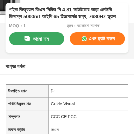
গাইড ভিজ্যুয়াল জিএস সিরিজ পি 4.81 আউটডোর ভাড়া এলইডি
ডিসপ্লে 5000nit আইপি 65 বিল্ডবোর্ডের জন্য, 7680Hz ডুয়াল
ব্যাকআপ
MOQ：1
মূল্য：আলোচনা সাপেক্ষ
এখন চ্যাট করুন
ভালো দাম
পণ্যের বর্ণনা
উৎপত্তি স্থল
চীন
পরিচিতিমুলক নাম
Guide Visual
সাক্ষ্যদান
CCC CE FCC
মডেল নম্বার
জিএস