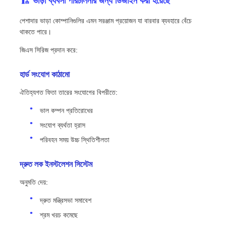
🏗️ ভাড়া ব্যবসা পরিচালনার জন্য ডিজাইন করা হয়েছে
পেশাদার ভাড়া কোম্পানিগুলির এমন সরঞ্জাম প্রয়োজন যা বারবার ব্যবহারে বেঁচে
থাকতে পারে।
জিএস সিরিজ প্রদান করে:
হার্ড সংযোগ কাঠামো
ঐতিহ্যগত ফিতা তারের সংযোগের বিপরীতে:
ভাল কম্পন প্রতিরোধের
সংযোগ ব্যর্থতা হ্রাস
পরিবহন সময় উচ্চ স্থিতিশীলতা
দ্রুত লক ইনস্টলেশন সিস্টেম
অনুমতি দেয়:
দ্রুত মন্ত্রিসভা সমাবেশ
শ্রম খরচ কমেছে