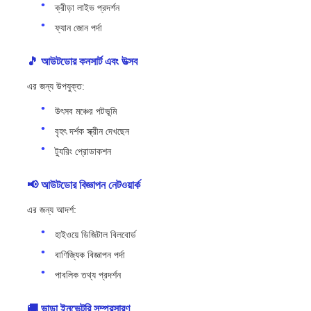
ক্রীড়া লাইভ প্রদর্শন
ফ্যান জোন পর্দা
🎵 আউটডোর কনসার্ট এবং উত্সব
এর জন্য উপযুক্ত:
উৎসব মঞ্চের পটভূমি
বৃহৎ দর্শক স্ক্রীন দেখছেন
ট্যুরিং প্রোডাকশন
📢 আউটডোর বিজ্ঞাপন নেটওয়ার্ক
এর জন্য আদর্শ:
হাইওয়ে ডিজিটাল বিলবোর্ড
বাণিজ্যিক বিজ্ঞাপন পর্দা
পাবলিক তথ্য প্রদর্শন
🚚 ভাড়া ইনভেন্টরি সম্প্রসারণ