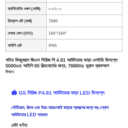
ক্যাবিনেটের ওজন (কেজি)
৬.৮/১১.৮
রিফ্রেশ রেট (হার্জ)
7680
দেখার কোণ (H/V)
160°/160°
আইপি রেট
IP65
গাইড ভিজ্যুয়াল জিএস সিরিজ পি 4.81 আউটডোর ভাড়া এলইডি ডিসপ্লে
5000nit আইপি 65 বিল্ডবোর্ডের জন্য, 7680Hz ডুয়াল ব্যাকআপ
বিবরণ:
🏟️ GS সিরিজ P4.81 আউটডোর ভাড়া LED ডিসপ্লে
স্টেডিয়াম, উত্সব এবং উচ্চ-আরওআই ভাড়ার প্রকল্পের জন্য বড়-স্কেল
আউটডোর LED সমাধান
মেটা বর্ণনা: