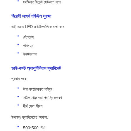
সংক্ষিপ্ত ইভেন্ট সেটআপ সময়
বিরোধী সংঘর্ষ মডিউল সুরক্ষা
এই সময়ে LED মডিউলগুলিকে রক্ষা করে:
স্টোরেজ
পরিবহন
ইনস্টলেশন
ডাই-কাস্ট অ্যালুমিনিয়াম ক্যাবিনেট
প্রদান করে:
উচ্চ কাঠামোগত শক্তি
সঠিক মন্ত্রিসভা প্রান্তিককরণ
দীর্ঘ সেবা জীবন
উপলব্ধ ক্যাবিনেটের আকার:
500*500 মিমি