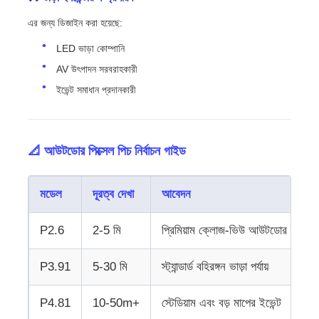
এর জন্য ডিজাইন করা হয়েছে:
LED ভাড়া কোম্পানি
AV উৎপাদন সরবরাহকারী
ইভেন্ট সমাধান প্রদানকারী
📐 আউটডোর পিক্সেল পিচ নির্বাচন গাইড
মডেল
দূরত্ব দেখা
আবেদন
P2.6
2-5 মি
প্রিমিয়াম ক্লোজ-ভিউ আউটডোর ইভেন্ট
P3.91
5-30 মি
স্ট্যান্ডার্ড বহিরঙ্গন ভাড়া পর্যায়
P4.81
10-50m+
স্টেডিয়াম এবং বড় মাপের ইভেন্ট