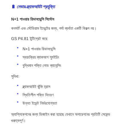
🔋 নেভার-ব্ল্যাকআউট প্রযুক্তি
N+1 পাওয়ার রিডানডেন্সি সিস্টেম
কনসার্ট এবং স্টেডিয়াম ইভেন্টের জন্য, পর্দা ব্যর্থতা একটি বিকল্প নয়।
GS P4.81 ইন্টিগ্রেট করে:
N+1 পাওয়ার রিডানডেন্সি
স্বয়ংক্রিয় ব্যাকআপ স্যুইচিং
বুদ্ধিমান শক্তি লোড ব্যালেন্সিং
সুবিধা:
ব্ল্যাকআউট ঝুঁকি হ্রাস
স্থিতিশীল শক্তি বিতরণ
উন্নত ইভেন্ট নির্ভরযোগ্যতা
অ্যাপ্লিকেশনের জন্য ডিজাইন করা হয়েছে যেখানে অপারেশনের প্রতিটি সেকেন্ড
গুরুত্বপূর্ণ।