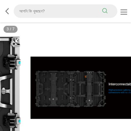
3
/
7