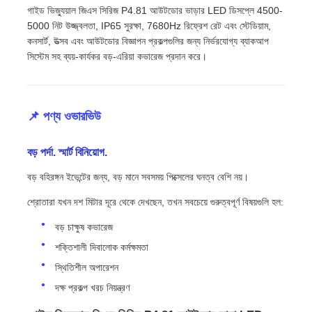
গাইড ভিজ্যুয়াল জিএস সিরিজ P4.81 আউটডোর ভাড়ার LED ডিসপ্লে 4500-
5000 নিট উজ্জ্বলতা, IP65 সুরক্ষা, 7680Hz রিফ্রেশ রেট এবং স্টেডিয়াম,
কনসার্ট, উত্সব এবং আউটডোর বিজ্ঞাপন প্রকল্পগুলির জন্য নির্ভরযোগ্য ব্যাকআপ
সিস্টেম সহ ব্যয়-কার্যকর বড়-এরিয়া কভারেজ প্রদান করে।
📌 পণ্য ওভারভিউ
বড় পর্দা. স্মার্ট বিনিয়োগ.
বড় বহিরঙ্গন ইভেন্টের জন্য, বড় মানে সবসময় পিক্সেলের ঘনত্ব বেশি নয়।
শ্রোতারা যখন দশ মিটার দূরে থেকে দেখছেন, তখন সবচেয়ে গুরুত্বপূর্ণ বিষয়গুলি হল:
বাড়ি
বড় চাক্ষুষ কভারেজ
শক্তিশালী দিবালোক কর্মক্ষমতা
পণ্য
স্থিতিশীল অপারেশন
দক্ষ প্রকল্প খরচ নিয়ন্ত্রণ
ভিডিও