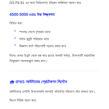
GS P4.81 এর সাথে নির্ভরযোগ্য বহিরঙ্গন কর্মক্ষমতা প্রদান করে:
4500-5000 nits উচ্চ উজ্জ্বলতা
নিশ্চিত করা:
স্পনসর লোগো দৃশ্যমান থাকে
লাইভ কন্টেন্ট পরিষ্কার থাকে
বিজ্ঞাপন বার্তা শক্তিশালী প্রভাব বজায় রাখে
দিনের খেলার ইভেন্ট থেকে শুরু করে রাতের কনসার্ট পর্যন্ত, ডিসপ্লেটি ধারাবাহিক
ভিজ্যুয়াল পারফরম্যান্স বজায় রাখে।
🌧️ IP65 আউটডোর প্রোটেকশন সিস্টেম
আউটডোর এলইডি ডিসপ্লেগুলি অবশ্যই অনির্দেশ্য পরিবেশে বেঁচে থাকতে হবে।
জিএস সিরিজ গ্রহণ করে: