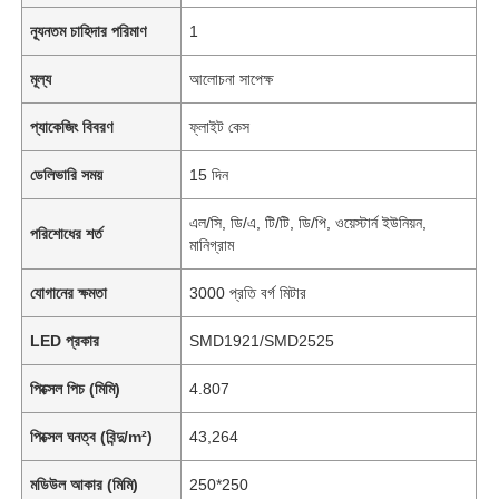
ন্যূনতম চাহিদার পরিমাণ
1
মূল্য
আলোচনা সাপেক্ষ
প্যাকেজিং বিবরণ
ফ্লাইট কেস
ডেলিভারি সময়
15 দিন
এল/সি, ডি/এ, টি/টি, ডি/পি, ওয়েস্টার্ন ইউনিয়ন,
পরিশোধের শর্ত
মানিগ্রাম
যোগানের ক্ষমতা
3000 প্রতি বর্গ মিটার
LED প্রকার
SMD1921/SMD2525
পিক্সেল পিচ (মিমি)
4.807
পিক্সেল ঘনত্ব (বিন্দু/m²)
43,264
মডিউল আকার (মিমি)
250*250