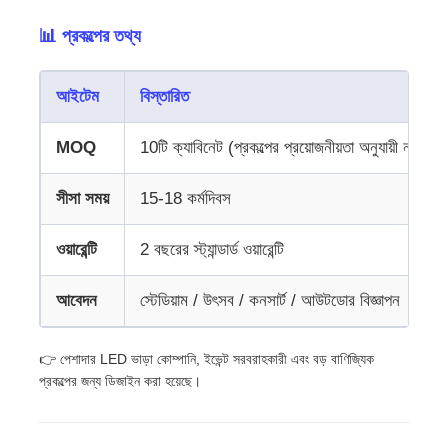
📊 প্রকল্পের তথ্য
একটি উদ্ধৃতি অনুরোধ করুন
আইটেম
বিস্তারিত
LED ভিডিও ওয়াল ডিসপ্লে
MOQ
10টি ক্যাবিনেট (প্রকল্পের প্রয়োজনীয়তা অনুযায়ী নমনীয়)
এলইডি ডিসপ্লে স্ক্রিন
সীসা সময়
15-18 কর্মদিবস
কনসার্টের নেতৃত্বাধীন স্ক্রিন
ওয়ারেন্টি
2 বছরের স্ট্যান্ডার্ড ওয়ারেন্টি
আবেদন
স্টেডিয়াম / উৎসব / কনসার্ট / আউটডোর বিজ্ঞাপন
স্টেজ এলইডি স্ক্রিন ভাড়া
👉 পেশাদার LED ভাড়া কোম্পানি, ইভেন্ট সরবরাহকারী এবং বড় বাণিজ্যিক
সিওবি এলইডি ভিডিও প্রাচীর
প্রকল্পের জন্য ডিজাইন করা হয়েছে।
স্বচ্ছ এলইডি প্রদর্শন