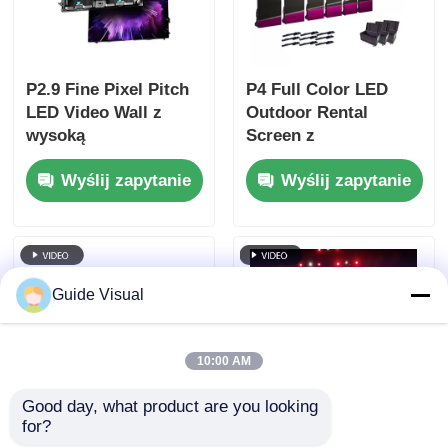
P2.9 Fine Pixel Pitch
P4 Full Color LED
LED Video Wall z
Outdoor Rental
wysoką
Screen z
częstotliwością
częstotliwością
Wyślij zapytanie
Wyślij zapytanie
odświeżania 7680Hz i
odświeżania 7680Hz i
podwójnym
wodoodpornością
zasilaniem i
IP65 dla HD Video
wsparciem sygnału
Wall Display
dla wydarzeń
Guide Visual
scenicznych
10:00 AM
Good day, what product are you looking 
for?
Częstotliwość
Wskazówka Wizualny