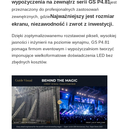
wypożyczenia na zewnątrz serii GS P4.81
jest
przeznaczony do profesjonalnych zastosowań
Poproś o wycenę
Najważniejszy jest rozmiar
zewnętrznych, gdzie
ekranu, niezawodność i zwrot z inwestycji.
Wyświetlacz LED do ściany wideo
Dzięki zoptymalizowanemu rozstawowi pikseli, wysokiej
jasności i inżynierii na poziomie wynajmu, GS P4.81
pomaga firmom eventowym i wypożyczalniom tworzyć
Ekran wyświetlacza LED
imponujące wielkoformatowe doświadczenia LED bez
zbędnych kosztów.
ekran LED na koncerty
Wynajem ekranów LED
Ściana wideo LED Cob
Przezroczysty wyświetlacz LED