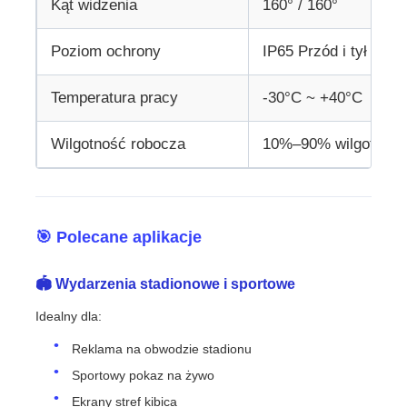
Kąt widzenia
160° / 160°
Poziom ochrony
IP65 Przód i tył
Temperatura pracy
-30°C ~ +40°C
Wilgotność robocza
10%–90% wilgotności
🎯 Polecane aplikacje
🏟 Wydarzenia stadionowe i sportowe
Idealny dla:
Reklama na obwodzie stadionu
Sportowy pokaz na żywo
Ekrany stref kibica