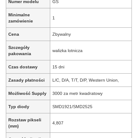
Numer modelu
GS
Minimalne
1
zamówienie
Cena
Zbywalny
Szczegóły
walizka lotnicza
pakowania
Czas dostawy
15 dni
Zasady płatności
L/C, D/A, T/T, D/P, Western Union,
Możliwość Supply
3000 za metr kwadratowy
Typ diody
SMD1921/SMD2525
Rozstaw pikseli
4,807
(mm)