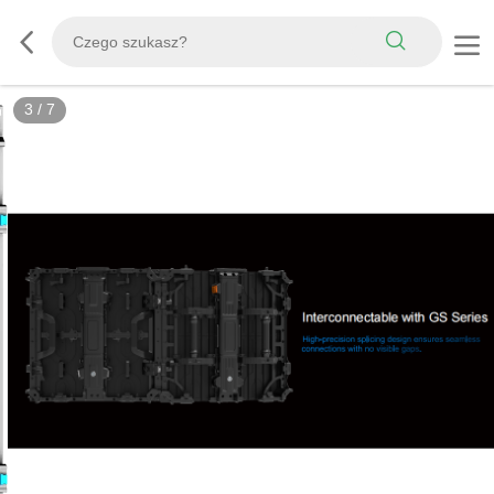
3
/
7