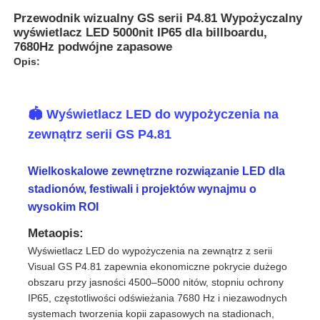
Przewodnik wizualny GS serii P4.81 Wypożyczalny
wyświetlacz LED 5000nit IP65 dla billboardu,
7680Hz podwójne zapasowe
Opis:
🏟️ Wyświetlacz LED do wypożyczenia na
zewnątrz serii GS P4.81
Wielkoskalowe zewnętrzne rozwiązanie LED dla
stadionów, festiwali i projektów wynajmu o
wysokim ROI
Do domu
Metaopis:
Wyświetlacz LED do wypożyczenia na zewnątrz z serii
Visual GS P4.81 zapewnia ekonomiczne pokrycie dużego
Produkty
obszaru przy jasności 4500–5000 nitów, stopniu ochrony
IP65, częstotliwości odświeżania 7680 Hz i niezawodnych
systemach tworzenia kopii zapasowych na stadionach,
Filmy