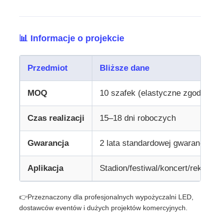
Ekran LED SMD
📊 Informacje o projekcie
Płyty wyświetleniowe LED zewnętrzne
Przedmiot
Bliższe dane
Zewnętrzny billboard ledowy
MOQ
10 szafek (elastyczne zgodnie 
Czas realizacji
15–18 dni roboczych
Gwarancja
2 lata standardowej gwarancji
Aplikacja
Stadion/festiwal/koncert/reklam
👉Przeznaczony dla profesjonalnych wypożyczalni LED,
dostawców eventów i dużych projektów komercyjnych.