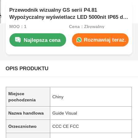
Przewodnik wizualny GS serii P4.81
Wypożyczalny wyświetlacz LED 5000nit IP65 dla
billboardu, 7680Hz podwójne zapasowe
MOQ：1
Cena：Zbywalny
Rozmawiaj teraz.
Najlepsza cena
OPIS PRODUKTU
Miejsce
Chiny
pochodzenia
Nazwa handlowa
Guide Visual
Orzecznictwo
CCC CE FCC