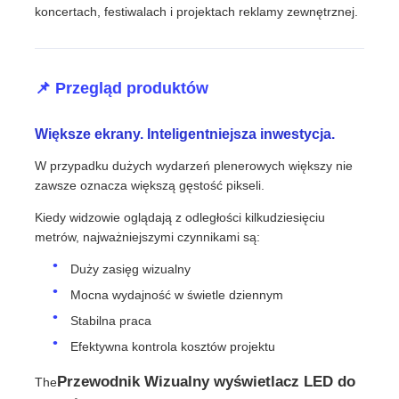
koncertach, festiwalach i projektach reklamy zewnętrznej.
Pokaz VR
📌 Przegląd produktów
O nas
Większe ekrany. Inteligentniejsza inwestycja.
Wycieczka po fabryce
W przypadku dużych wydarzeń plenerowych większy nie
zawsze oznacza większą gęstość pikseli.
Kiedy widzowie oglądają z odległości kilkudziesięciu
Kontrola jakości
metrów, najważniejszymi czynnikami są:
Duży zasięg wizualny
Skontaktuj się z nami
Mocna wydajność w świetle dziennym
Stabilna praca
Nowości
Efektywna kontrola kosztów projektu
Przewodnik Wizualny wyświetlacz LED do
The
Sprawy