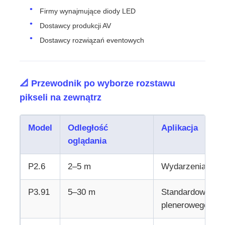
Firmy wynajmujące diody LED
Dostawcy produkcji AV
Dostawcy rozwiązań eventowych
📐 Przewodnik po wyborze rozstawu
pikseli na zewnątrz
Model
Odległość
Aplikacja
oglądania
P2.6
2–5 m
Wydarzenia plen
P3.91
5–30 m
Standardowe et
plenerowego