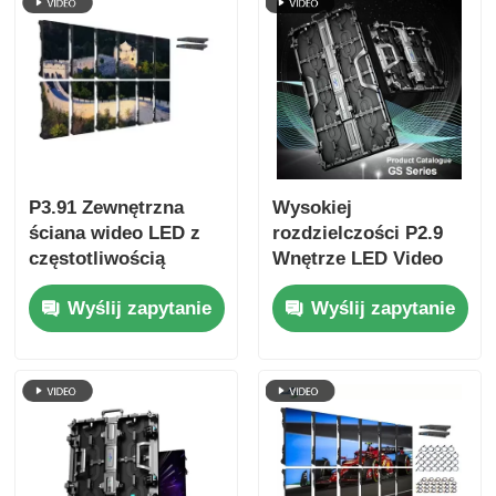
P3.91 Zewnętrzna
Wysokiej
ściana wideo LED z
rozdzielczości P2.9
częstotliwością
Wnętrze LED Video
odświeżania 7680Hz,
Wall z 2,9 mm Pixel
Wyślij zapytanie
Wyślij zapytanie
pełnym kolorem
Pitch 3840 Hz Refresh
wyświetlacza i
Rate i 4500cd / sqm
ochroną IP65 dla
Jasność
koncertów i imprez
scenicznych