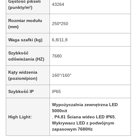
Gęstość pikseli
43264
(punkty/m²)
Rozmiar modułu
250*250
(mm)
Waga szafki (kg)
6,8/11,8
Szybkość
7680
odświeżania (HZ)
Kąty widzenia
160°/160°
(poziom/pion)
Szybkość IP
IP65
Wypożyczalnia zewnętrzna LED
5000nit
High Light:
,
P4.81 Ściana wideo LED IP65
,
Wykrywacz LED z podwójnym
zapasowym 7680Hz