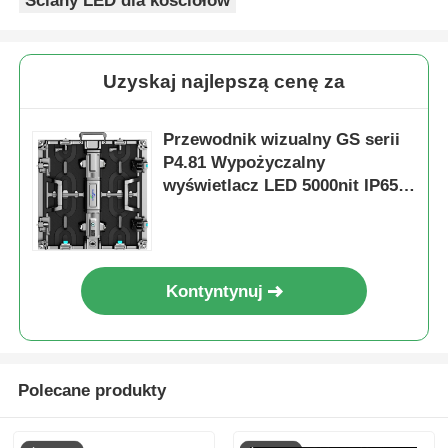
Ściany LED dla kościołów
Uzyskaj najlepszą cenę za
Przewodnik wizualny GS serii
P4.81 Wypożyczalny
wyświetlacz LED 5000nit IP65
dla billboardu, 7680Hz
podwójne zapasowe
Kontyntynuj
Polecane produkty