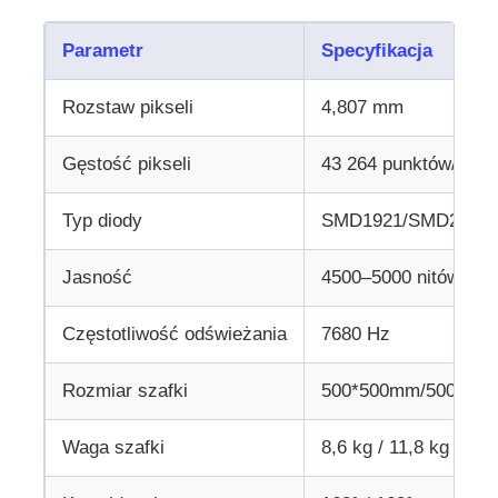
Parametr
Specyfikacja
Rozstaw pikseli
4,807 mm
Gęstość pikseli
43 264 punktów/m²
Typ diody
SMD1921/SMD2525
Jasność
4500–5000 nitów
Częstotliwość odświeżania
7680 Hz
Rozmiar szafki
500*500mm/500*10
Waga szafki
8,6 kg / 11,8 kg