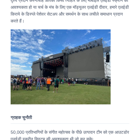
दृश्य प्रदान करनाचाहे आपको किसी त्योहार के लिए मोबाइल एलईडी स्क्रीन की
आवश्यकता हो या चर्च के मंच के लिए एक मॉड्यूलर एलईडी दीवार, हमारे एलईडी
किराये के डिस्प्ले पेशेवर सेटअप और समर्थन के साथ लचीले समाधान प्रदान
वीआर शो
करते हैं।
हमारे बारे में
कारखाने का दौरा
गुणवत्ता नियंत्रण
हमसे संपर्क करें
समाचार
ग्राहक चुनौती
50,000 प्रतिभागियों के संगीत महोत्सव के पीछे उत्पादन टीम को एक आउटडोर
मामले
एलईडी स्क्रीन सिस्टम की आवश्यकता थी जो कर सकेः