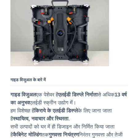
गाइड विजुअल के बारे में
गाइड विजुअल
एक पेशेवर है
एलईडी डिस्प्ले निर्माता
से अधिक
13 वर्ष
का अनुभव
एलईडी स्क्रीन उद्योग में।
हम विशेषज्ञ हैं
किराये के एलईडी डिस्प्ले
के लिए जाना जाता
है
स्थायित्व, नवाचार और स्थिरता
.
सभी उत्पादों को घर में ही डिजाइन और निर्मित किया जाता
है
कैबिनेट मोल्डिंग
तक
गुणवत्ता नियंत्रण
निरंतर गुणवत्ता और तेजी