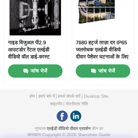
गाइड विजुअल पी2.9
7680 हर्ट्ज ताज़ा दर IP65
आउटडोर रेंटल एलईडी
जलरोधक एलईडी वीडियो
वीडियो वॉल डाई-कास्ट
दीवार पेशेवर घटनाओं के लिए
कैबिनेट कॉन्सर्ट इवेंट्स के
डाई-कास्ट एल्यूमीनियम
जांच भेजें
जांच भेजें
लिए सीमलेस स्टेज डिस्प्ले
कैबिनेट के साथ
होम
हमारे बारे में
हमसे संपर्क करें
Desktop Site
साइटमैप
गोपनीयता नीति
गुणवत्ता
एलईडी वीडियो दीवार प्रदर्शन
चीन का
कारखाना.Copyright © 2026 Shenzhen Guide