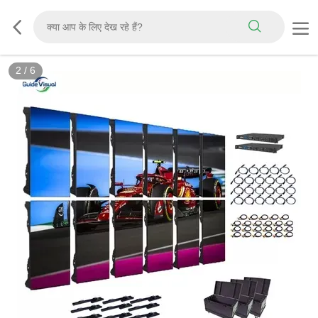
3
/
6