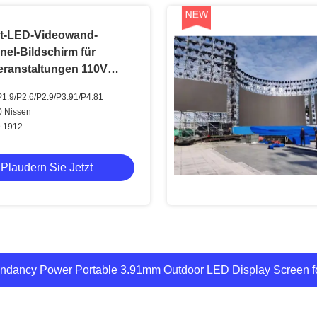
ct-LED-Videowand-
nel-Bildschirm für
eranstaltungen 110V
P1.9/P2.6/P2.9/P3.91/P4.81
00 Nissen
D 1912
Plaudern Sie Jetzt
 für Hochleistungs-P3.91 LED-Bildschirm-Panel für Kirchen, V