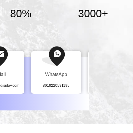
80%
3000
+
ail
WhatsApp
Wechat
display.com
8618220591195
+86 18220591195