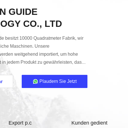
N GUIDE
OGY CO., LTD
 besitzt 10000 Quadratmeter Fabrik, wir
ttliche Maschinen. Unsere
erden weitgehend importiert, um hohe
t in jedem Produkt zu gewährleisten, das
 Engagement für fortschrittliche Technologie
ie höchsten Standards der Branche zu
Plaudern Sie Jetzt
hr
wöhnliche Ergebnisse für unsere Kunden
d Genauigkeit stehen im Mittelpunkt
en.Unsere ...
Export p.c
Kunden gedient