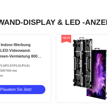
WAND-DISPLAY & LED -ANZE
e Indoor-Werbung
 LED-Videowand-
creen-Vermietung 800
 mcd
P2,6/P2,97/P3,91/P4,81
: 500*500 mm
hre
Plaudern Sie Jetzt