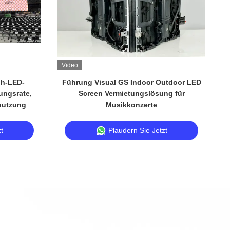
Video
V
ih-LED-
Führung Visual GS Indoor Outdoor LED
G
ungsrate,
Screen Vermietungslösung für
nutzung
Musikkonzerte
t
Plaudern Sie Jetzt