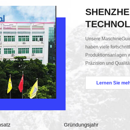
SHENZHE
TECHNOL
Unsere MaschineGuide
haben viele fortschri
Produktionsanlagen w
Präzision und Qualitä
wir herstellen.Dieses
ermöglicht es uns, d
Lernen Sie me
erfüllen und außerge
zu liefern.Qualität un
unseresdie Operation
satz
Gründungsjahr