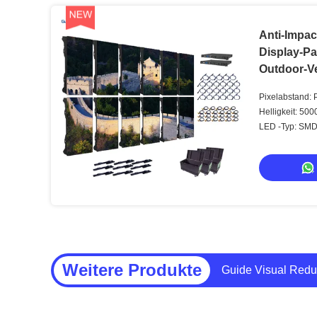
Anti-Impa
Display-Pa
Outdoor-V
1000 Nits
Pixelabstand: 
Helligkeit: 50
LED -Typ: SM
Weitere Produkte
Visuelle Anleitung