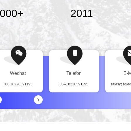
000
+
2011
Wechat
Telefon
E-M
+86 18220591195
86--18220591195
sales@sqled