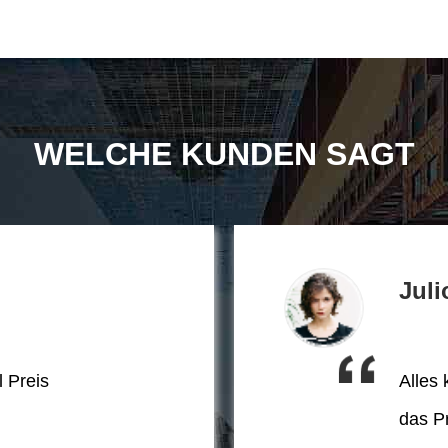
WELCHE KUNDEN SAGT
Juli
l Preis
Alles 
das Pr