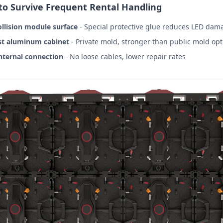
 to Survive Frequent Rental Handling
ollision module surface
- Special protective glue reduces LED dam
st aluminum cabinet
- Private mold, stronger than public mold opt
nternal connection
- No loose cables, lower repair rates