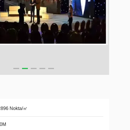
2896 Nokta/㎡
50M