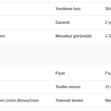
Yenileme hızı:
38
Garanti:
2 yı
0mm
Mesafeyi görüntüle:
2-
Fiyat
Paz
Teslim süresi
15
tern Union,MoneyGram
Yetenek temini
Met