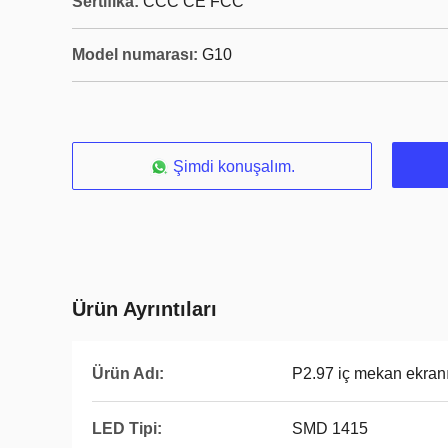
Sertifika:
CCC CE FCC
Model numarası:
G10
Şimdi konuşalım.
Ürün Ayrıntıları
Ürün Adı:
P2.97 iç mekan ekran
LED Tipi:
SMD 1415