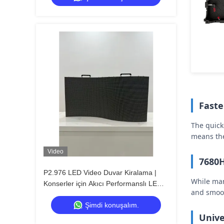
Faste
The quick
means the
Video
7680H
P2.976 LED Video Duvar Kiralama |
While man
Konserler için Akıcı Performanslı LED
and smoot
Ekran
Şimdi konuşalım.
Unive