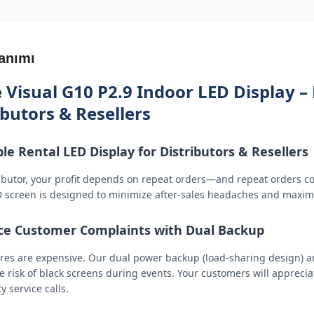
anımı
 Visual G10 P2.9 Indoor LED Display – 
ibutors & Resellers
ble Rental LED Display for Distributors & Resellers
ributor, your profit depends on repeat orders—and repeat orders c
D screen is designed to minimize after-sales headaches and maxim
e Customer Complaints with Dual Backup
lures are expensive. Our dual power backup (load-sharing design) an
 risk of black screens during events. Your customers will appreciate
 service calls.