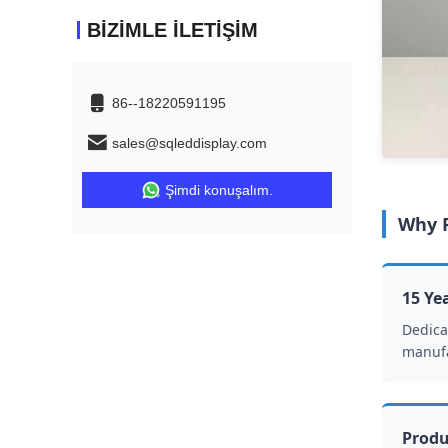
BIZIMLE İLETIŞIM
86--18220591195
sales@sqleddisplay.com
Şimdi konuşalım.
Why P
15 Ye
Dedica
manufa
Produ