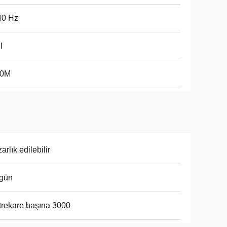
40 Hz
l
50M
arlık edilebilir
 gün
rekare başına 3000