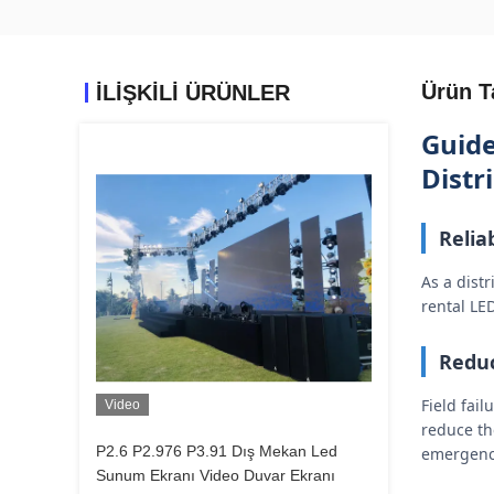
Ürün T
İLIŞKILI ÜRÜNLER
Guide
Distr
Relia
As a dist
rental LE
Reduc
Field fai
Video
reduce the
P2.6 P2.976 P3.91 Dış Mekan Led
emergency
Sunum Ekranı Video Duvar Ekranı