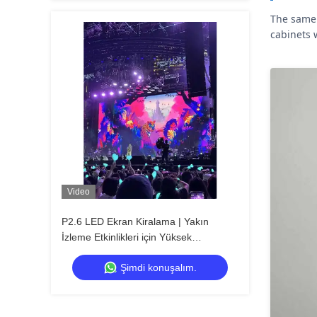
The same 
cabinets 
Video
P2.6 LED Ekran Kiralama | Yakın
İzleme Etkinlikleri için Yüksek
Çözünürlüklü LED Ekran
Şimdi konuşalım.