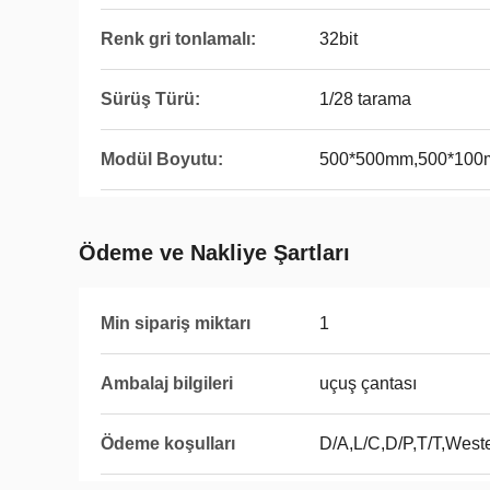
Renk gri tonlamalı:
32bit
Sürüş Türü:
1/28 tarama
Modül Boyutu:
500*500mm,500*10
Ödeme ve Nakliye Şartları
Min sipariş miktarı
1
Ambalaj bilgileri
uçuş çantası
Ödeme koşulları
D/A,L/C,D/P,T/T,Wes