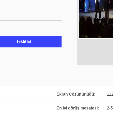
Teklif Et
ı
Ekran Çözünürlüğü:
11
En iyi görüş mesafesi:
2-