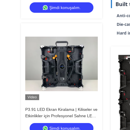
Built
Şimdi konuşalım.
Anti-c
Die-ca
Hard i
Video
P3.91 LED Ekran Kiralama | Kiliseler ve
Etkinlikler için Profesyonel Sahne LED
Ekranı
Şimdi konuşalım.