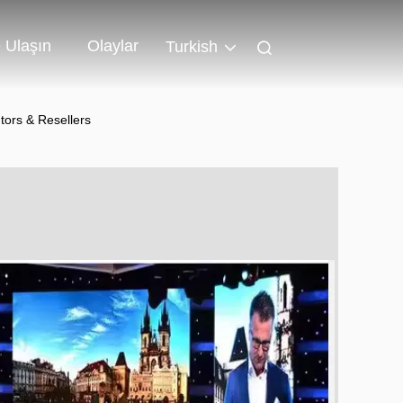
 Ulaşın
Olaylar
Turkish
tors & Resellers