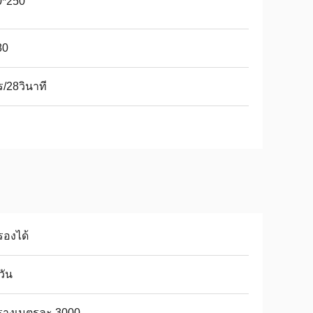
0*250
80
ร/28วินาที
รองได้
วัน
รางเมตรละ 3000