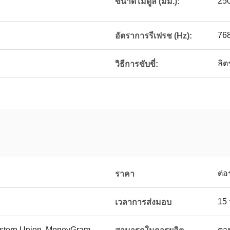
25
ขนาดโมดูล (มม.):
76
อัตราการรีเฟรช (Hz):
ลิต
วิธีการขับขี่:
ต่อ
ราคา
15 
เวลาการส่งมอบ
Western Union, MoneyGram
ตา