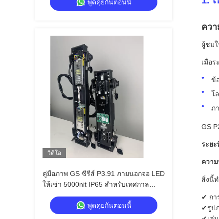
1. 
พูดคุยกันตอนนี้
ควา
ผู้ชม
เมื่อ
ข้
โล
ภา
GS P2
ระยะพ
วิดีโอ
ความห
คู่มือภาพ GS ซีรีส์ P3.91 ภายนอกจอ LED
สิ่งนี้
ให้เช่า 5000nit IP65 สําหรับเทศกาล
ดนตรี, 7680Hz คู่สํารอง
✔ การ
พูดคุยกันตอนนี้
✔รูปภ
✔เล่น