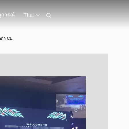
ุการณ์
Thai
อดํา CE