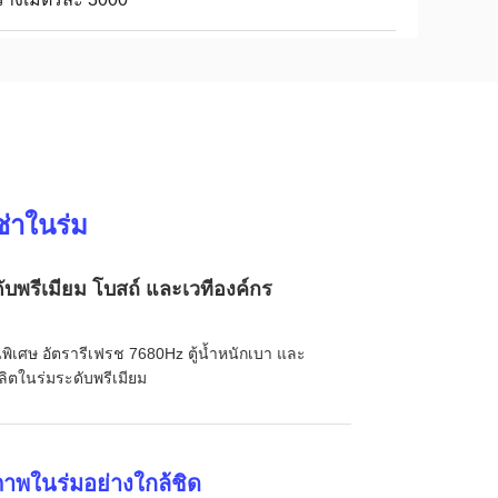
่าในร่ม
บพรีเมียม โบสถ์ และเวทีองค์กร
เศษ อัตรารีเฟรช 7680Hz ตู้น้ำหนักเบา และ
ลิตในร่มระดับพรีเมียม
าพในร่มอย่างใกล้ชิด