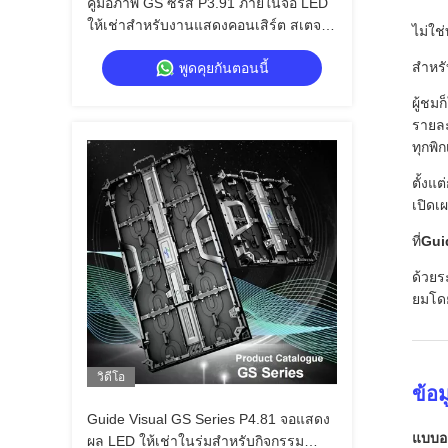
คู่มือภาพ GS ซีรีส์ P3.91 ภายในจอ LED
ให้เช่าสําหรับงานแสดงคอนเสิร์ต สเตจ
ไม่ใช
7680Hz Double Backup Fast Lock
สำหรั
พูดคุยกันตอนนี้
ผู้ชมก
รายละ
ทุกพ
ตั้ง
เปิดเ
ที่
Gui
ด้วยร
ยมโดย
วิดีโอ
ข้อ
Guide Visual GS Series P4.81 จอแสดง
แบบอย
ผล LED ให้เช่าในร่มสำหรับกิจกรรม