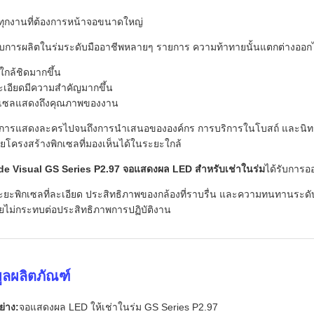
่ทุกงานที่ต้องการหน้าจอขนาดใหญ่
บการผลิตในร่มระดับมืออาชีพหลายๆ รายการ ความท้าทายนั้นแตกต่างออก
็ใกล้ชิดมากขึ้น
เอียดมีความสำคัญมากขึ้น
ิกเซลแสดงถึงคุณภาพของงาน
แต่การแสดงละครไปจนถึงการนำเสนอขององค์กร การบริการในโบสถ์ และนิท
ผยโครงสร้างพิกเซลที่มองเห็นได้ในระยะใกล้
de Visual GS Series P2.97 จอแสดงผล LED สำหรับเช่าในร่ม
ได้รับการ
ะยะพิกเซลที่ละเอียด ประสิทธิภาพของกล้องที่ราบรื่น และความทนทานระดั
ไม่กระทบต่อประสิทธิภาพการปฏิบัติงาน
มูลผลิตภัณฑ์
่าง:
จอแสดงผล LED ให้เช่าในร่ม GS Series P2.97