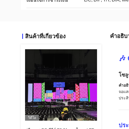
เงื่อนไขการชำระเงิน
คําอธิบ
สินค้าที่เกี่ยวข้อง
🎶 
โซลู
คำอธ
จอแสด
ประสิ
วิดีโอ
ประ