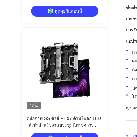
ขนาดใหญ่ คุ้มค่า 7680Hz CE
ขั้นต่
พูดคุยกันตอนนี้
เวลา
การรั
แอปพล
กา
ผน
กิ
ก
บู
โค
วิดีโอ
👉 ออ
คู่มือภาพ GS ซีรีส์ P2.97 ด้านในจอ LED
ให้เช่าสําหรับงานประชุมนิทรรศการ,
7680Hz ไม่มีจอดํา CE