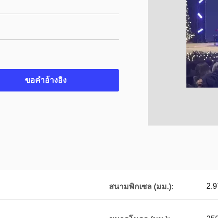
ขอคําอ้างอิง
2.9
สนามพิกเซล (มม.):