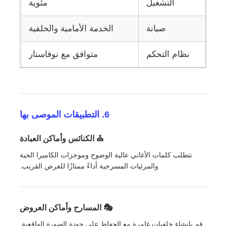
التشغيل
مئوية
صيانة
الخدمة الأمامية والخلفية
نظام التحكم
متوافق مع نوفاستار
6. التطبيقات الموصى بها
⛪ الكنائس وأماكن العبادة
تتطلب كلمات الأغاني عالية الوضوح وموجزات الكاميرا الحية
والمرئيات المسرحية أداءً ممتازًا للعرض القريب.
🎭 المسارح وأماكن العروض
قم بإنشاء خلفيات غامرة مع الحفاظ على جودة الصورة الواقعية.