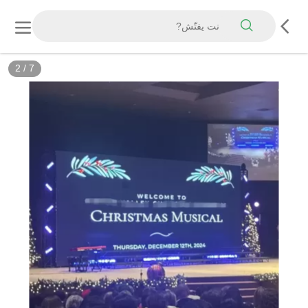
3
/
7