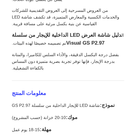
من العروض المسرحية إلى العروض التقديمية للشركات
والخدمات الكنسية والمعارض المتميزة، قد تكشف شاشة LED
عرض الواقع الافتراضي
القياسية عن بنية بكسل مرئية على مسافة قريبة.
دليل شاشة العرض LED الداخلية للإيجار من سلسلة
ال
معلومات عنا
Visual GS P2.97
تم تصميمه خصيصًا لهذه البيئات.
بفضل درجة البكسل الدقيقة، والأداء السلس للكاميرا، والمتانة
جولة في المصنع
بدرجة الإيجار، فإنها توفر تجربة بصرية متميزة دون المساس
بالكفاءة التشغيلية.
ضبط الجودة
معلومات المنتج
اتصل بنا
نموذج:
شاشة LED للإيجار الداخلية من سلسلة GS P2.97
أخبار
موك:
10-20 خزانة (حسب المشروع)
مهلة:
15-18 يوم عمل
الحالات