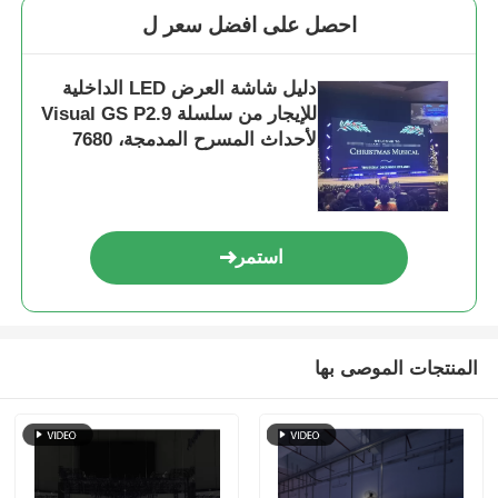
احصل على افضل سعر ل
دليل شاشة العرض LED الداخلية
للإيجار من سلسلة Visual GS P2.9
لأحداث المسرح المدمجة، 7680
هرتز بدون شاشة سوداء CE
استمر
المنتجات الموصى بها