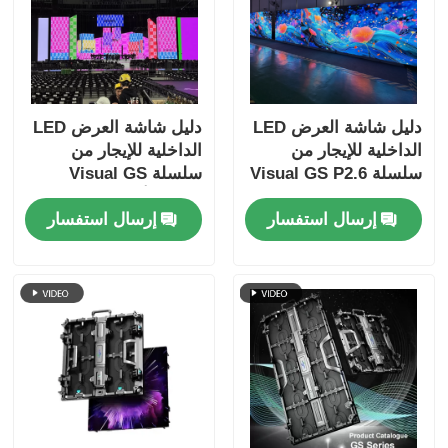
دليل شاشة العرض LED
دليل شاشة العرض LED
الداخلية للإيجار من
الداخلية للإيجار من
سلسلة Visual GS P2.6
سلسلة Visual GS
لكنيسة المؤتمرات، 7680
P3.91 لأحداث مسرح
إرسال استفسار
إرسال استفسار
هرتز بدون شاشة سوداء
الحفلات الموسيقية، قفل
CE
سريع للنسخ الاحتياطي
المزدوج 7680 هرتز