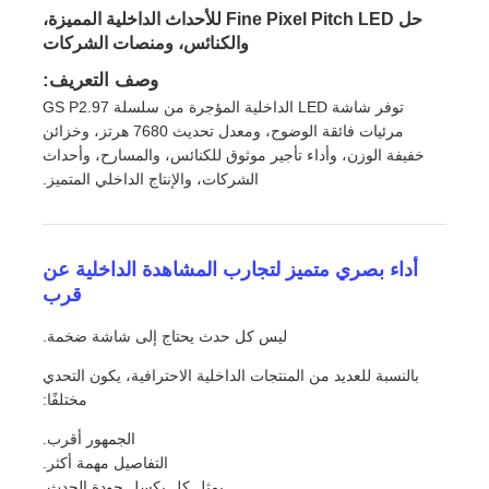
حل Fine Pixel Pitch LED للأحداث الداخلية المميزة،
والكنائس، ومنصات الشركات
وصف التعريف:
توفر شاشة LED الداخلية المؤجرة من سلسلة GS P2.97
مرئيات فائقة الوضوح، ومعدل تحديث 7680 هرتز، وخزائن
خفيفة الوزن، وأداء تأجير موثوق للكنائس، والمسارح، وأحداث
الشركات، والإنتاج الداخلي المتميز.
أداء بصري متميز لتجارب المشاهدة الداخلية عن
قرب
ليس كل حدث يحتاج إلى شاشة ضخمة.
المنزل
بالنسبة للعديد من المنتجات الداخلية الاحترافية، يكون التحدي
مختلفًا:
منتجات
الجمهور أقرب.
التفاصيل مهمة أكثر.
فيديوهات
يمثل كل بكسل جودة الحدث.