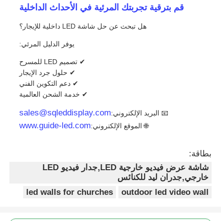
قم بترقية تجربتك المرئية في الأحداث الداخلية
هل تبحث عن حل شاشة LED داخلية للإيجار؟
يوفر الدليل المرئي:
✔ تصميم LED للمسرح
✔ حلول جرد الإيجار
✔ دعم التكوين الفني
✔ خدمة الشحن العالمية
sales@sqleddisplay.com
📧 البريد الإلكتروني:
www.guide-led.com
🌐 الموقع الإلكتروني:
بطاقة:
شاشة عرض فيديو خارجية LED,جدار فيديو LED
خارجي,جدران ليد للكنائس
led walls for churches
outdoor led video wall