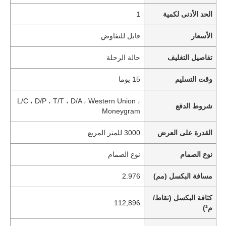
الحد الأدنى لكمية
1
الأسعار
قابل للتفاوض
تفاصيل التغليف
حالة الرحلة
وقت التسليم
15 يوما
L/C ، D/P ، T/T ، D/A ، Western Union ،
شروط الدفع
Moneygram
القدرة على العرض
3000 للمتر المربع
نوع الصمام
نوع الصمام
مسافة البكسل (مم)
2.976
كثافة البكسل (نقاط/
112,896
م²)