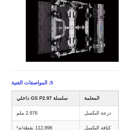
5. المواصفات الفنية
المعلمة
سلسلة GS P2.97 داخلي
درجة البكسل
2.976 ملم
كثافة البكسل
112,896 نقطة/م²