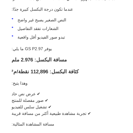
عندما تكون درجة البكسل كبيرة جدًا:
شاشة SMD LED
النص الصغير يصبح غير واضح
الشعارات تفقد التفاصيل
لوحة عرض LED للخارج
تبدو صور الفيديو أقل واقعية
يوفر GS P2.97 ما يلي:
لوحة الإعلانات في الهواء الطلق
مسافة البكسل: 2.976 ملم
كثافة البكسل: 112,896 نقطة/م²
وهذا يتيح:
✔ عرض نص حاد
✔ صور مفصلة للمنتج
✔ تشغيل سلس للفيديو
✔ تجربة مشاهدة طبيعية أكثر من مسافة قريبة
مسافة المشاهدة المثالية: