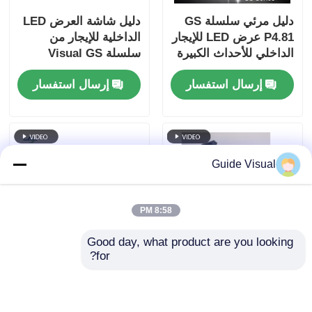
دليل مرئي سلسلة GS
دليل شاشة العرض LED
P4.81 عرض LED للإيجار
الداخلية للإيجار من
الداخلي للأحداث الكبيرة
سلسلة Visual GS
، فعال من حيث التكلفة
P2.97 لمؤتمرات
إرسال استفسار
إرسال استفسار
7680Hz CE
المعارض، 7680 هرتز
بدون شاشة سوداء CE
Guide Visual
8:58 PM
Good day, what product are you looking 
for?
دليل بصري GS Series
دليل بصري GS Series
P3.91 العرض LED
P2.97 شاشة LED
المستأجر في الهواء
للإيجار الداخلي لأحداث