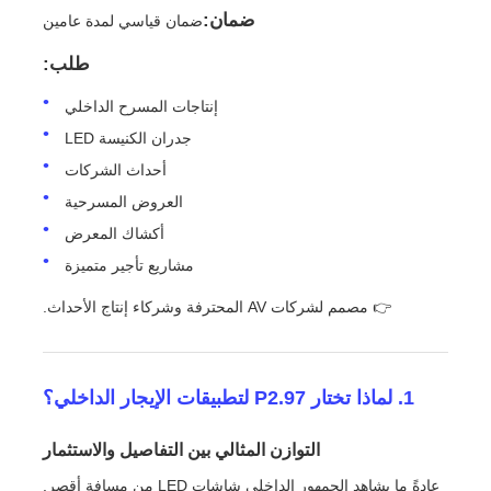
ضمان:
ضمان قياسي لمدة عامين
اطلب عرض أسعار
طلب:
إنتاجات المسرح الداخلي
شاشة عرض فيديو LED
جدران الكنيسة LED
أحداث الشركات
شاشة عرض LED
العروض المسرحية
أكشاك المعرض
شاشة LED للحفل
مشاريع تأجير متميزة
👉 مصمم لشركات AV المحترفة وشركاء إنتاج الأحداث.
استئجار شاشة LED للمسرح
1. لماذا تختار P2.97 لتطبيقات الإيجار الداخلي؟
جدار فيديو LED COB
التوازن المثالي بين التفاصيل والاستثمار
عرض LED شفاف
عادةً ما يشاهد الجمهور الداخلي شاشات LED من مسافة أقصر.