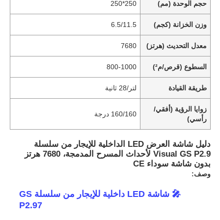
حجم الوحدة (مم)
250*250
وزن الخزانة (كجم)
6.5/11.5
معدل التحديث (هرتز)
7680
السطوع (قرص/م²)
800-1000
طريقة القيادة
لتر/28 ثانية
زوايا الرؤية (أفقي/
160/160 درجة
رأسي)
دليل شاشة العرض LED الداخلية للإيجار من سلسلة
Visual GS P2.9 لأحداث المسرح المدمجة، 7680 هرتز
بدون شاشة سوداء CE
وصف:
🎤 شاشة LED داخلية للإيجار من سلسلة GS
P2.97