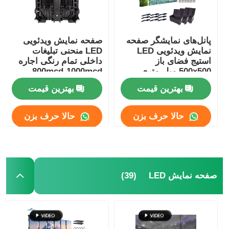
پانل‌های نمایشگر صفحه
صفحه نمایش ویدئویی
نمایش ویدئویی LED
LED منحنی تبلیغات
استیج فضای باز
داخلی تمام رنگی اجاره
500x500 میلی‌متری
800mcd-1000mcd
P3.91
بهترین قیمت
بهترین قیمت
حالا حرف بزن
حالا حرف بزن
(39)
صفحه نمایش LED