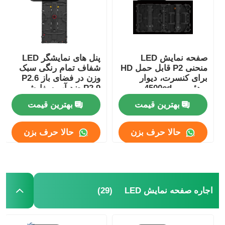
نمایش VR
صفحه نمایش LED
پنل های نمایشگر LED
درباره ما
منحنی P2 قابل حمل HD
شفاف تمام رنگی سبک
برای کنسرت، دیوار
وزن در فضای باز P2.6
ویدئویی، 4500cd-
P2.9 ضد آب سفارشی
بازدید از کارخانه
5000cd
بهترین قیمت
بهترین قیمت
کنترل کیفیت
حالا حرف بزن
حالا حرف بزن
با ما تماس بگیرید
اخبار
(29)
اجاره صفحه نمایش LED
موارد