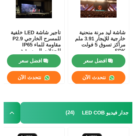
اطلب عرض أسعار
شاشة ليد مرنة منحنية
تأجير شاشة LED خلفية
شاشة عرض فيديو LED
خارجية للإيجار 3.91 ملم
للمسرح الخارجي P2.9
مراكز تسوق 5 فولت
مقاومة للماء IP65
SDK
للحفلات الموسيقية
شاشة عرض LED
افضل سعر
افضل سعر
شاشة LED للحفل
نتحدث الآن
نتحدث الآن
استئجار شاشة LED للمسرح
جدار فيديو LED COB
(24)
جدار فيديو LED COB
عرض LED شفاف