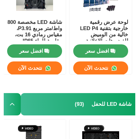
لوحة عرض رقمية
شاشة LED مخصصة 800
خارجية بتقنية LED P4
واط/متر مربع P3.91،
خالية من الوميض
مقياس رمادي 16 بت،
للفيديوهات الإعلانية
مقاومة للماء IP65
خفيفة الوزن
افضل سعر
افضل سعر
نتحدث الآن
نتحدث الآن
المنزل
(93)
شاشة LED للحفل
منتجات
فيديوهات