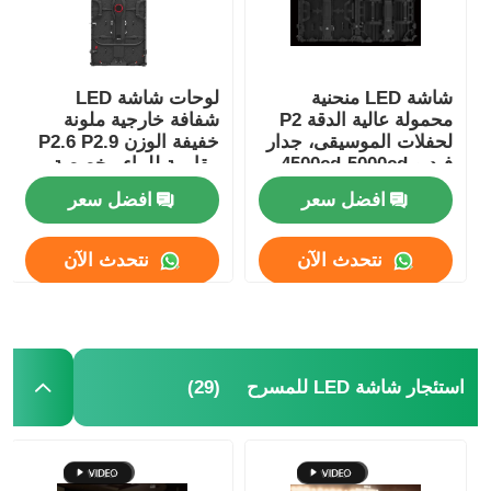
عرض الواقع الافتراضي
شاشة LED منحنية
لوحات شاشة LED
محمولة عالية الدقة P2
شفافة خارجية ملونة
معلومات عنا
لحفلات الموسيقى، جدار
خفيفة الوزن P2.6 P2.9
فيديو 4500cd-5000cd
مقاومة للماء مخصصة
افضل سعر
افضل سعر
جولة في المصنع
نتحدث الآن
نتحدث الآن
ضبط الجودة
اتصل بنا
(29)
استئجار شاشة LED للمسرح
أخبار
الحالات