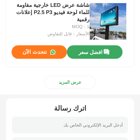
شاشة عرض LED خارجية مقاومة
للماء لوحة فيديو P2.5 P3 إعلانات
رقمية
MOQ：1
الأسعار：قابل للتفاوض
نتحدث الآن
افضل سعر
عرض المزيد
اترك رسالة