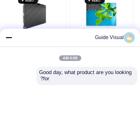
شاشة SMD LED
لوحة عرض LED للخارج
Guide Visual
P1.2 لوحة فيديو COB
شاشة عرض LED داخلية
LED تفاعلية ذات درجة
فائقة الدقة بتقنية COB
دقة فائقة لجدران الفيديو
ذات مساحة بكسل
لوحة الإعلانات في الهواء الطلق
في قاعة المؤتمرات
صغيرة ثابتة من 0.62 مم
4:08 AM
إلى 1.2 مم
افضل سعر
افضل سعر
Good day, what product are you looking 
for?
نتحدث الآن
نتحدث الآن
عرض المزيد
منزل
حول نا
اتصل بنا
Desktop Site