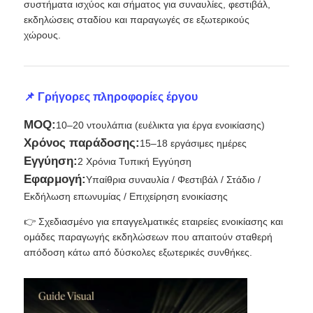
συστήματα ισχύος και σήματος για συναυλίες, φεστιβάλ,
εκδηλώσεις σταδίου και παραγωγές σε εξωτερικούς
χώρους.
Εκπομπή VR
Σχετικά με εμάς
📌 Γρήγορες πληροφορίες έργου
MOQ:
10–20 ντουλάπια (ευέλικτα για έργα ενοικίασης)
Ξενάγηση στο Εργοστάσιο
Χρόνος παράδοσης:
15–18 εργάσιμες ημέρες
Εγγύηση:
2 Χρόνια Τυπική Εγγύηση
Ποιοτικός έλεγχος
Εφαρμογή:
Υπαίθρια συναυλία / Φεστιβάλ / Στάδιο /
Εκδήλωση επωνυμίας / Επιχείρηση ενοικίασης
Επικοινωνήστε μαζί μας
👉 Σχεδιασμένο για επαγγελματικές εταιρείες ενοικίασης και
ομάδες παραγωγής εκδηλώσεων που απαιτούν σταθερή
απόδοση κάτω από δύσκολες εξωτερικές συνθήκες.
Ειδήσεις
Υποθέσεις