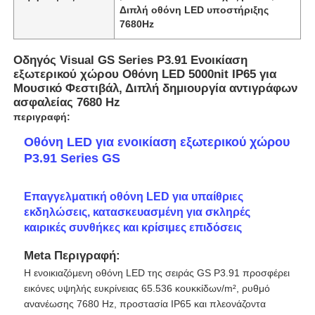
Διπλή οθόνη LED υποστήριξης
7680Hz
Οδηγός Visual GS Series P3.91 Ενοικίαση
εξωτερικού χώρου Οθόνη LED 5000nit IP65 για
Μουσικό Φεστιβάλ, Διπλή δημιουργία αντιγράφων
ασφαλείας 7680 Hz
περιγραφή:
Οθόνη LED για ενοικίαση εξωτερικού χώρου
P3.91 Series GS
Επαγγελματική οθόνη LED για υπαίθριες
εκδηλώσεις, κατασκευασμένη για σκληρές
Αρχική
καιρικές συνθήκες και κρίσιμες επιδόσεις
Meta Περιγραφή:
Προϊόντα
Η ενοικιαζόμενη οθόνη LED της σειράς GS P3.91 προσφέρει
εικόνες υψηλής ευκρίνειας 65.536 κουκκίδων/m², ρυθμό
ανανέωσης 7680 Hz, προστασία IP65 και πλεονάζοντα
Βίντεο