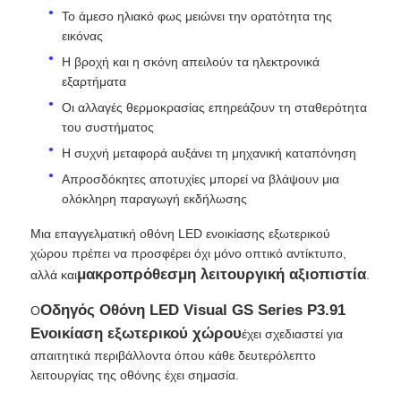
Το άμεσο ηλιακό φως μειώνει την ορατότητα της
εικόνας
Εικόνα LED SMD
Η βροχή και η σκόνη απειλούν τα ηλεκτρονικά
εξαρτήματα
Εξωτερικό πίνακα οθόνης LED
Οι αλλαγές θερμοκρασίας επηρεάζουν τη σταθερότητα
του συστήματος
Η συχνή μεταφορά αυξάνει τη μηχανική καταπόνηση
Υπαίθριος πίνακας led
Απροσδόκητες αποτυχίες μπορεί να βλάψουν μια
ολόκληρη παραγωγή εκδήλωσης
Μια επαγγελματική οθόνη LED ενοικίασης εξωτερικού
χώρου πρέπει να προσφέρει όχι μόνο οπτικό αντίκτυπο,
μακροπρόθεσμη λειτουργική αξιοπιστία
αλλά και
.
Οδηγός Οθόνη LED Visual GS Series P3.91
Ο
Ενοικίαση εξωτερικού χώρου
έχει σχεδιαστεί για
απαιτητικά περιβάλλοντα όπου κάθε δευτερόλεπτο
λειτουργίας της οθόνης έχει σημασία.