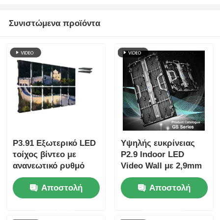
Συνιστώμενα προϊόντα
P3.91 Εξωτερικό LED
Υψηλής ευκρίνειας
τοίχος βίντεο με
P2.9 Indoor LED
ανανεωτικό ρυθμό
Video Wall με 2,9mm
7680Hz, πλήρη
Pixel Pitch 3840 Hz
Αποστολή
Αποστολή
έγχρωμη οθόνη και
Refresh Rate και
προστασία IP65 για
4500cd/sqm
ερώτησης
ερώτησης
συναυλίες και
φωτεινότητα