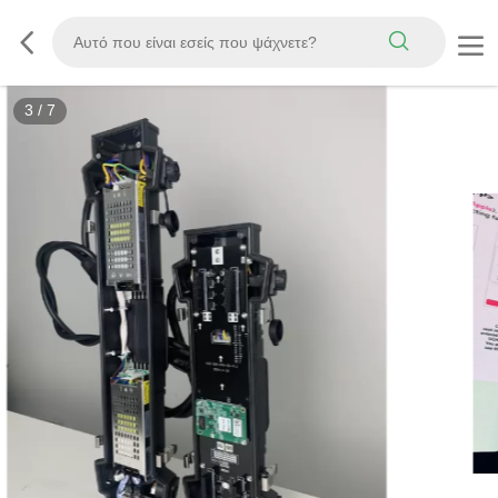
3
/
7