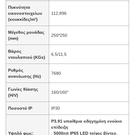
Πυκνότητα
εικονοστοιχείων
112,896
(κουκκίδες/m²)
Μέγεθος μονάδας
250*250
(mm)
Βάρος
6,5/11,5
ντουλαπιού (KGs)
Ρυθμός
7680
ανανέωσης (Hz)
Γωνίες θέασης
160/160°
(H/V)
Ποσοστό IP
IP30
P3.91 υπαίθρια οδηγημένη ενοίκιο
επίδειξη
Υψηλό φως:
,
5000nit IP65 LED τοίχος βίντεο
,