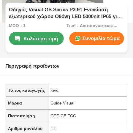
Οδηγός Visual GS Series P3.91 Ενοικίαση
εξωτερικού χώρου Οθόνη LED 5000nit IP65 για
Μουσικό Φεστιβάλ, Διπλή δημιουργία
MOQ：1
Τιμή：Διαπραγματεύσιμος
αντιγράφων ασφαλείας 7680 Hz
Συνομιλία τώρα
Καλύτερη τιμή
Περιγραφή προϊόντων
Τόπος καταγωγής
Κίνα
Μάρκα
Guide Visual
Πιστοποίηση
CCC CE FCC
Αριθμό μοντέλου
Γ.Σ