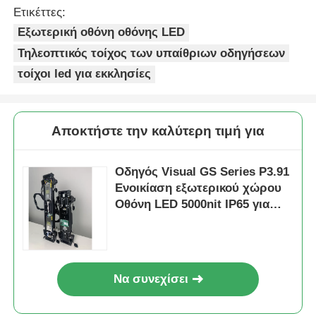
Ετικέττες:
Εξωτερική οθόνη οθόνης LED
Τηλεοπτικός τοίχος των υπαίθριων οδηγήσεων
τοίχοι led για εκκλησίες
Αποκτήστε την καλύτερη τιμή για
Οδηγός Visual GS Series P3.91
Ενοικίαση εξωτερικού χώρου
Οθόνη LED 5000nit IP65 για
Μουσικό Φεστιβάλ, Διπλή
δημιουργία αντιγράφων
ασφαλείας 7680 Hz
Να συνεχίσει