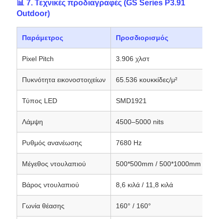
📊 7. Τεχνικές προδιαγραφές (GS Series P3.91
Outdoor)
Παράμετρος
Προσδιορισμός
Pixel Pitch
3.906 χλστ
Πυκνότητα εικονοστοιχείων
65.536 κουκκίδες/μ²
Τύπος LED
SMD1921
Λάμψη
4500–5000 nits
Ρυθμός ανανέωσης
7680 Hz
Μέγεθος ντουλαπιού
500*500mm / 500*1000mm
Βάρος ντουλαπιού
8,6 κιλά / 11,8 κιλά
Γωνία θέασης
160° / 160°