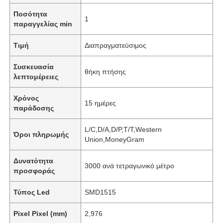
Ποσότητα
1
παραγγελίας min
Τιμή
Διαπραγματεύσιμος
Συσκευασία
θήκη πτήσης
λεπτομέρειες
Χρόνος
15 ημέρες
παράδοσης
L/C,D/A,D/P,T/T,Western
Όροι πληρωμής
Union,MoneyGram
Δυνατότητα
3000 ανά τετραγωνικό μέτρο
προσφοράς
Τύπος Led
SMD1515
Pixel Pixel (mm)
2,976