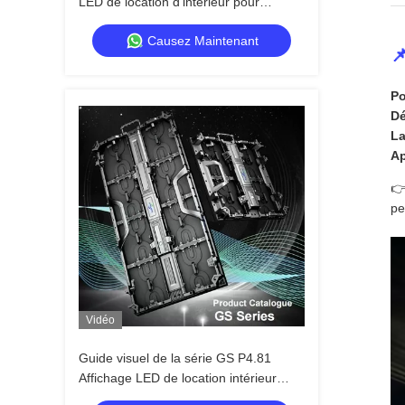
LED de location d'intérieur pour
événements sur scène de concert,
Causez Maintenant
double sauvegarde rapide 7680 Hz

Po
Dé
La
Ap
👉
pe
Vidéo
Guide visuel de la série GS P4.81
Affichage LED de location intérieur
pour les grands événements, rentable