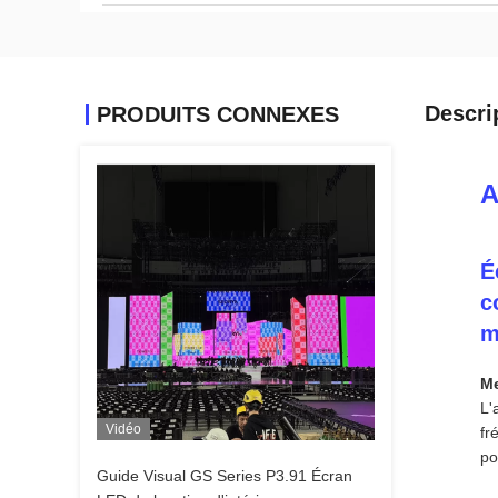
Descri
PRODUITS CONNEXES
A
É
c
m
Me
L'
Vidéo
fr
po
Guide Visual GS Series P3.91 Écran