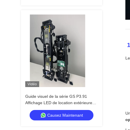
️
Le
Vidéo
Guide visuel de la série GS P3.91
Affichage LED de location extérieure
5000nit IP65 pour le festival de
Un
Causez Maintenant
musique, 7680Hz double sauvegarde
op