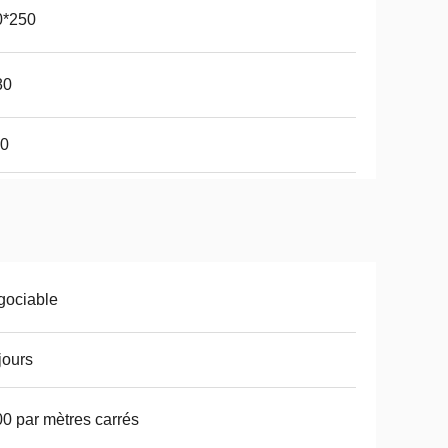
0*250
80
30
gociable
jours
0 par mètres carrés