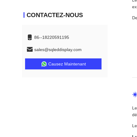
Le
ex
CONTACTEZ-NOUS
De
86--18220591195
sales@sqleddisplay.com
Causez Maintenant
☀
Le
dé
Le
Lu