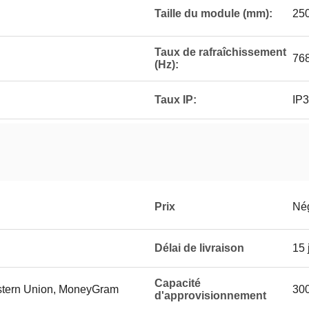
Taille du module (mm):
25
Taux de rafraîchissement
76
(Hz):
Taux IP:
IP
Prix
Né
Délai de livraison
15 
Capacité
estern Union, MoneyGram
300
d'approvisionnement