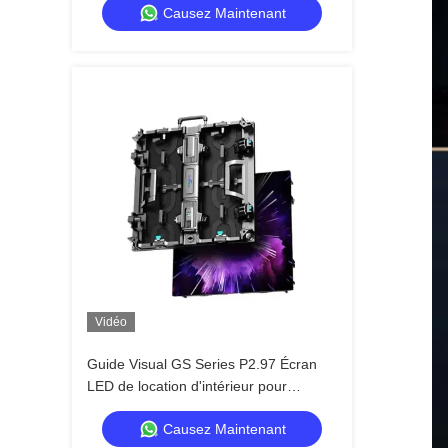
Causez Maintenant
7680Hz CE
Vidéo
Guide Visual GS Series P2.97 Écran
LED de location d'intérieur pour
conférence d'exposition, 7680 Hz sans
Causez Maintenant
écran noir CE