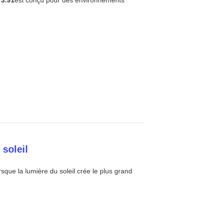
P3.91
est conçu pour des environnements
 soleil
que la lumière du soleil crée le plus grand