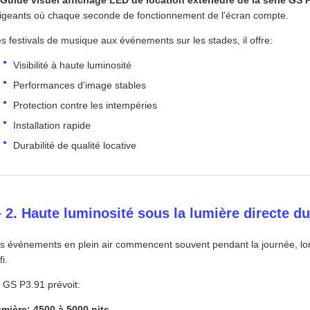
Guide visuel affichage LED de location extérieure de la série GS 
igeants où chaque seconde de fonctionnement de l'écran compte.
s festivals de musique aux événements sur les stades, il offre:
Visibilité à haute luminosité
Performances d'image stables
Protection contre les intempéries
Installation rapide
Durabilité de qualité locative
️ 2. Haute luminosité sous la lumière directe du
s événements en plein air commencent souvent pendant la journée, lors
fi.
 GS P3.91 prévoit:
mière: 4500 à 5000 nits