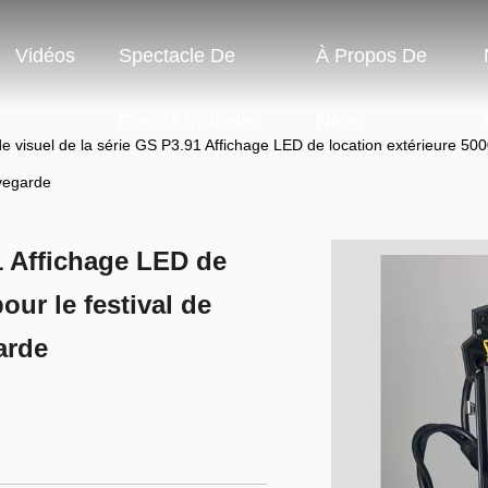
Vidéos
Spectacle De
À Propos De
Réalité Virtuelle
Nous
e visuel de la série GS P3.91 Affichage LED de location extérieure 500
vegarde
1 Affichage LED de
our le festival de
arde