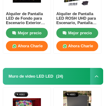
Alquiler de Pantalla
Alquiler de Pantalla
LED de Fondo para
LED ROSH UHD para
Escenario Exterior
Escenario, Pantalla
P2.9 IP65
Interior para Eventos
Impermeable para
Corporativos
Mejor precio
Mejor precio
Conciertos
Ahora Charle
Ahora Charle
(24)
Muro de video LED LED