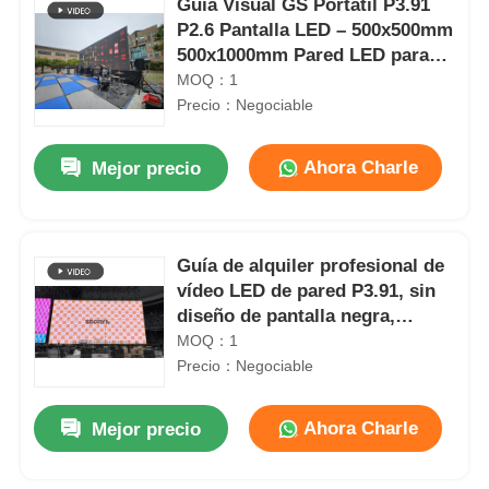
Guía Visual GS Portátil P3.91
P2.6 Pantalla LED – 500x500mm
500x1000mm Pared LED para
Escenario para Shows de Gira y
MOQ：1
Festivales de Música
Precio：Negociable
Ahora Charle
Mejor precio
Guía de alquiler profesional de
vídeo LED de pared P3.91, sin
diseño de pantalla negra,
pantalla de eventos al aire libre
MOQ：1
Precio：Negociable
Ahora Charle
Mejor precio