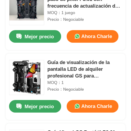
frecuencia de actualización de
7680 Hz e impermeabilidad IP65
MOQ：1 juego
para pantalla de pared de video
Precio：Negociable
LED para exteriores
Ahora Charle
Mejor precio
Guía de visualización de la
pantalla LED de alquiler
profesional GS para
actuaciones de escenario en
MOQ：1
interiores y exteriores
Precio：Negociable
Ahora Charle
Mejor precio