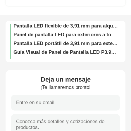
Pantalla de video LED flexible e impermeable SMD1912 IP65 para eventos en iglesias y conciertos
Paneles de alquiler de pantallas LED directas de fábrica | Pantalla para exteriores P4.81, entregada en el sitio
Espectáculo de RV
Pantalla LED flexible de 3,91 mm para alquiler, con visualización directa, pared de video LED
Panel de pantalla LED para exteriores a todo color estable – Cartel digital Guide Visual G10 para publicidad corporativa
Sobre nosotros
Pantalla LED portátil de 3,91 mm para exteriores con redundancia visual de guía para publicidad y alquileres en festivales
Guía Visual de Panel de Pantalla LED P3.91 de Alto Rendimiento para Iglesia, Eventos y Exhibición Visual en Escenarios
Visita a la fábrica
Pantalla flexible LED SMD 7680Hz P3.91 para publicidad y eventos al aire libre 250w/m²
Pantalla LED de video para conciertos perimetrales de estadio SMD1912, ligera
Control de calidad
Pantalla LED HUB de precio de fábrica con alimentación redundante para escenarios y eventos de alquiler
Deja un mensaje
7680Hz Ultra-Alta tasa de actualización IP65 impermeable Modular LED Pared de visualización para negocios y eventos comerciales
¡Te llamaremos pronto!
Contacta con nosotros
Pantalla de video LED transparente de 16 bits para exteriores para exhibiciones y espectáculos en interiores
Pantalla LED exterior impermeable - Panel digital Guide Visual G10 para eventos deportivos y culturales
Pantalla digital de pared de video LED Ultra Clara de 5000 nits P2.9 P3.9 para centros comerciales
Noticias
Panel de pared de video LED P2.6 P2.9 P3.91 con alta frecuencia de actualización para iglesias y eventos
Pantalla LED flexible e interactiva modular para eventos
Casos