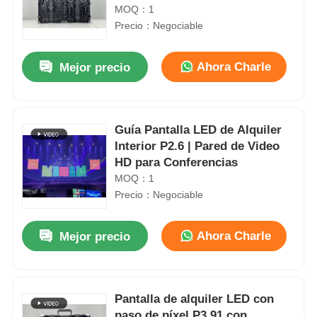
escenario Eventos corporativos
MOQ：1
y conferencias
Precio：Negociable
Ahora Charle
Mejor precio
Guía Pantalla LED de Alquiler
Interior P2.6 | Pared de Video
HD para Conferencias
MOQ：1
Precio：Negociable
Ahora Charle
Mejor precio
Pantalla de alquiler LED con
paso de píxel P3.91 con