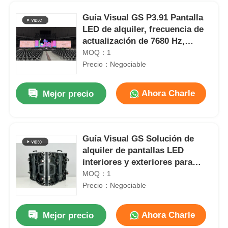
Guía Visual GS P3.91 Pantalla
LED de alquiler, frecuencia de
actualización de 7680 Hz,
control Nova, uso en conciertos
MOQ：1
Precio：Negociable
Ahora Charle
Mejor precio
Guía Visual GS Solución de
alquiler de pantallas LED
En casa.
interiores y exteriores para
conciertos de música
MOQ：1
Precio：Negociable
Productos
Ahora Charle
Mejor precio
Pantalla LED digital a color de respaldo de alta luminosidad P2.9 7680Hz
Vídeos