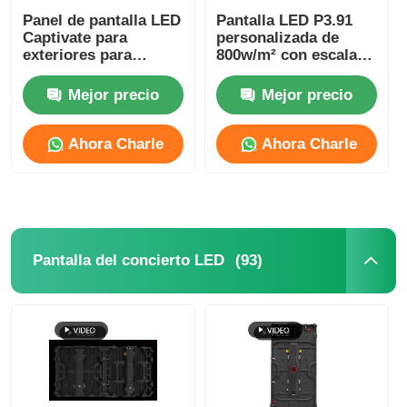
Panel de pantalla LED
Pantalla LED P3.91
Captivate para
personalizada de
exteriores para
800w/m² con escala
conciertos y
de grises de 16 bits,
festivales 250 mm *
IP65 a prueba de agua
Mejor precio
Mejor precio
250 mm
Ahora Charle
Ahora Charle
(93)
Pantalla del concierto LED