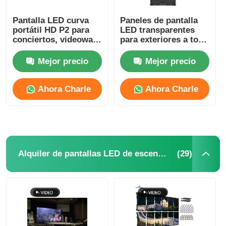
Pantalla LED curva
Paneles de pantalla
portátil HD P2 para
LED transparentes
conciertos, videowall,
para exteriores a todo
4500cd-5000cd
color y ligeros P2.6
P2.9 Impermeables
Mejor precio
Mejor precio
personalizados
Ahora Charle
Ahora Charle
(29)
Alquiler de pantallas LED de escenario