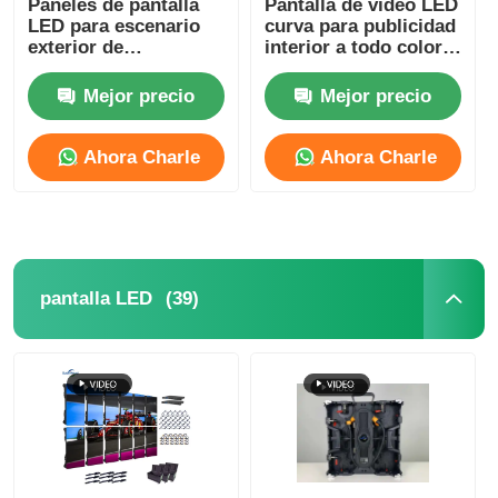
Paneles de pantalla
Pantalla de video LED
LED para escenario
curva para publicidad
exterior de
interior a todo color
Pantalla LED SMD
500x500mm P3.91
en alquiler, 800mcd-
1000mcd
Mejor precio
Mejor precio
Tabla de visualización LED exterior
Ahora Charle
Ahora Charle
cartelera led exterior
(39)
pantalla LED