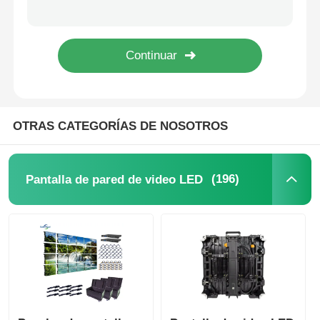
Soluciones de pantalla LED a prueba de agua con certificación FCC para eventos 500 mm * 1000 mm
Paneles de video mural LED perimetrales RGB con bloqueo rápido 1000*1000mm
Solicitar una cita
Pared video a todo color de la pantalla LED del pantalla exterior P3.91 del fabricante para el evento de alquiler
Precio de fábrica Pantalla LED P2.9 sin costuras con acceso de servicio frontal y trasero
Pantalla de pared de video LED
OTRAS CATEGORÍAS DE NOSOTROS
pantalla LED
Pantalla del concierto LED
(196)
Pantalla de pared de video LED
Alquiler de pantallas LED de escenario
Muro de video LED LED
Pantalla LED transparente