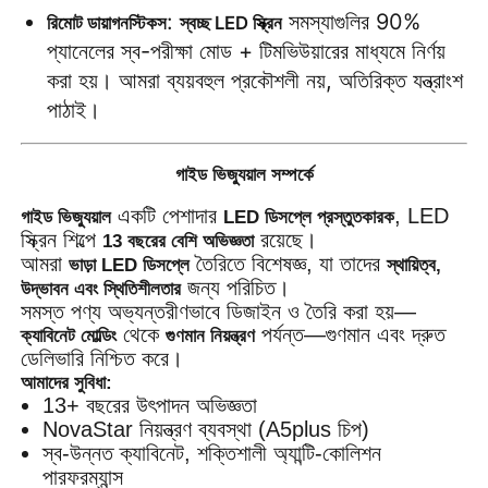
: 
 সমস্যাগুলির 90% 
রিমোট ডায়াগনস্টিকস
স্বচ্ছ LED স্ক্রিন
প্যানেলের স্ব-পরীক্ষা মোড + টিমভিউয়ারের মাধ্যমে নির্ণয় 
করা হয়। আমরা ব্যয়বহুল প্রকৌশলী নয়, অতিরিক্ত যন্ত্রাংশ 
পাঠাই।
গাইড ভিজ্যুয়াল সম্পর্কে
একটি পেশাদার
, LED
গাইড ভিজ্যুয়াল
LED ডিসপ্লে প্রস্তুতকারক
স্ক্রিন শিল্পে
রয়েছে।
13 বছরের বেশি অভিজ্ঞতা
আমরা
তৈরিতে বিশেষজ্ঞ, যা তাদের
ভাড়া LED ডিসপ্লে
স্থায়িত্ব,
জন্য পরিচিত।
উদ্ভাবন এবং স্থিতিশীলতার
সমস্ত পণ্য অভ্যন্তরীণভাবে ডিজাইন ও তৈরি করা হয়—
থেকে
পর্যন্ত—গুণমান এবং দ্রুত
ক্যাবিনেট মোল্ডিং
গুণমান নিয়ন্ত্রণ
ডেলিভারি নিশ্চিত করে।
আমাদের সুবিধা:
13+ বছরের উৎপাদন অভিজ্ঞতা
NovaStar নিয়ন্ত্রণ ব্যবস্থা (A5plus চিপ)
স্ব-উন্নত ক্যাবিনেট, শক্তিশালী অ্যান্টি-কোলিশন
পারফরম্যান্স