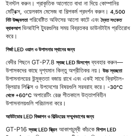
ইনস্টল করুন। প্রাকৃতিক আলোতে বাধা না দিয়ে কোম্পানির 
মেট্রিক্স, ওয়েলকাম মেসেজ বা শিল্পকর্ম প্রদর্শন করুন। 
4,500 
 পরিবেষ্টিত অফিসের আলো কাটে এবং 
নিট উজ্জ্বলতা
দ্বৈত সংকেত 
 ভিআইপি ট্যুরগুলির সময় বিব্রতকর ডাউনটাইম প্রতিরোধ 
ব্যাকআপ
করে।
গির্জা LED ওয়াল ও উপাসনার স্থানের জন্য
বেদীর পিছনে GT-P7.8 
 ব্যবহার করুন—
স্বচ্ছ LED ডিসপ্লে
উপাসকদের কাছে দৃশ্যমান কিন্তু অপ্রীতিকর নয়। 
উচ্চ স্বচ্ছতা
উপাসনালয়ের উন্মুক্ততা বজায় রাখে এবং একই সাথে ক্রিস্টাল-
ক্লিয়ার লিরিক্স ও উপদেশের বিষয়গুলি সরবরাহ করে। 
-30°C 
 অপারেটিং রেঞ্জ শীতকালে উত্তাপবিহীন 
থেকে +60°C
উপাসনালয়গুলি পরিচালনা করে।
আউটডোর LED বিজ্ঞাপন ও বিল্ডিংয়ের সম্মুখভাগের জন্য
GT-P16 
 আকাশচুম্বী কাঁচকে 
স্বচ্ছ LED স্ক্রিন
বিশাল LED 