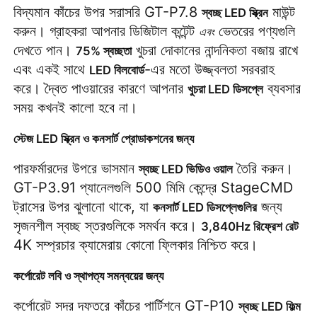
বিদ্যমান কাঁচের উপর সরাসরি GT-P7.8 
 মাউন্ট 
স্বচ্ছ LED স্ক্রিন
করুন। গ্রাহকরা আপনার ডিজিটাল কন্টেন্ট 
 ভেতরের পণ্যগুলি 
এবং
দেখতে পান। 
 খুচরা দোকানের নান্দনিকতা বজায় রাখে 
75% স্বচ্ছতা
এবং একই সাথে 
-এর মতো উজ্জ্বলতা সরবরাহ 
LED বিলবোর্ড
করে। দ্বৈত পাওয়ারের কারণে আপনার 
 ব্যবসার 
খুচরা LED ডিসপ্লে
সময় কখনই কালো হবে না।
স্টেজ LED স্ক্রিন ও কনসার্ট প্রোডাকশনের জন্য
পারফর্মারদের উপরে ভাসমান 
 তৈরি করুন। 
স্বচ্ছ LED ভিডিও ওয়াল
GT-P3.91 প্যানেলগুলি 500 মিমি কেন্দ্রে StageCMD 
ট্রাসের উপর ঝুলানো থাকে, যা 
 জন্য 
কনসার্ট LED ডিসপ্লেগুলির
সৃজনশীল স্বচ্ছ স্তরগুলিকে সমর্থন করে। 
3,840Hz রিফ্রেশ রেট
4K সম্প্রচার ক্যামেরায় কোনো ফ্লিকার নিশ্চিত করে।
কর্পোরেট লবি ও স্থাপত্য সমন্বয়ের জন্য
কর্পোরেট সদর দফতরে কাঁচের পার্টিশনে GT-P10 
স্বচ্ছ LED ফিল্ম