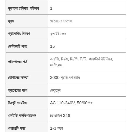
ন্যূনতম চাহিদার পরিমাণ
1
মূল্য
আলোচনা সাপেক্ষ
প্যাকেজিং বিবরণ
ফ্লাইট কেস
ডেলিভারি সময়
15
এল/সি, ডি/এ, ডি/পি, টি/টি, ওয়েস্টার্ন ইউনিয়ন,
পরিশোধের শর্ত
মানিগ্রাম
যোগানের ক্ষমতা
3000 প্রতি বর্গমিটার
প্যানেলের ধরন
নেতৃত্বে
ইনপুট ভোল্টেজ
AC 110-240V, 50/60Hz
এলইডি কনফিগারেশন
ডিআইপি 346
ওয়ারেন্টি সময়
1-3 বছর