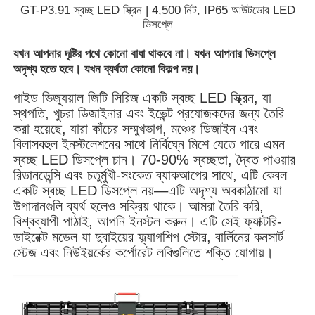
GT-P3.91 স্বচ্ছ LED স্ক্রিন | 4,500 নিট, IP65 আউটডোর LED
ডিসপ্লে
যখন আপনার দৃষ্টির পথে কোনো বাধা থাকবে না। যখন আপনার ডিসপ্লে
অদৃশ্য হতে হবে। যখন ব্যর্থতা কোনো বিকল্প নয়।
গাইড ভিজ্যুয়াল জিটি সিরিজ একটি স্বচ্ছ LED স্ক্রিন, যা
স্থপতি, খুচরা ডিজাইনার এবং ইভেন্ট প্রযোজকদের জন্য তৈরি
করা হয়েছে, যারা কাঁচের সম্মুখভাগ, মঞ্চের ডিজাইন এবং
বিলাসবহুল ইনস্টলেশনের সাথে নির্বিঘ্নে মিশে যেতে পারে এমন
স্বচ্ছ LED ডিসপ্লে চান। 70-90% স্বচ্ছতা, দ্বৈত পাওয়ার
রিডানডেন্সি এবং চতুর্মুখী-সংকেত ব্যাকআপের সাথে, এটি কেবল
একটি স্বচ্ছ LED ডিসপ্লে নয়—এটি অদৃশ্য অবকাঠামো যা
উপাদানগুলি ব্যর্থ হলেও সক্রিয় থাকে। আমরা তৈরি করি,
বিশ্বব্যাপী পাঠাই, আপনি ইনস্টল করুন। এটি সেই ফ্যাক্টরি-
বাড়ি
ডাইরেক্ট মডেল যা দুবাইয়ের ফ্ল্যাগশিপ স্টোর, বার্লিনের কনসার্ট
স্টেজ এবং নিউইয়র্কের কর্পোরেট লবিগুলিতে শক্তি যোগায়।
পণ্য
ভিডিও