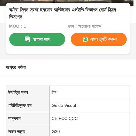
আল্ট্রা স্লিম স্বচ্ছ ইনডোর আউটডোর এলইডি বিজ্ঞাপন বোর্ড স্ক্রিন
ডিসপ্লে
MOQ：1
মূল্য：আলোচনা সাপেক্ষ
এখন চ্যাট করুন
ভালো দাম
পণ্যের বর্ণনা
উৎপত্তি স্থল
চীন
পরিচিতিমুলক নাম
Guide Visual
সাক্ষ্যদান
CE FCC CCC
মডেল নম্বার
G20