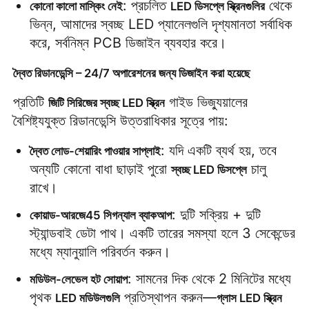
: প্রচলিত 
 থেকে 
কোনো কালো মাস্কিং নেই
LED ডিসপ্লে স্ক্রিনগুলির
ভিন্ন, আমাদের স্বচ্ছ LED প্যানেলগুলি দৃশ্যমানতা সর্বাধিক 
একটি উদ্ধৃতি অনুরোধ করুন
করে, সর্বনিম্ন PCB ডিজাইন ব্যবহার করে।
দ্বৈত রিডানডেন্সি – 24/7 অপারেশনের জন্য ডিজাইন করা হয়েছে
LED ভিডিও ওয়াল ডিসপ্লে
প্রতিটি 
 গাইড ভিজ্যুয়ালের 
জিটি সিরিজের স্বচ্ছ LED স্ক্রিন
বৈশিষ্ট্যযুক্ত রিডানডেন্সি উত্তরাধিকার সূত্রে পায়:
এলইডি ডিসপ্লে স্ক্রিন
: যদি একটি ব্যর্থ হয়, তবে 
দ্বৈত লোড-শেয়ারিং পাওয়ার সাপ্লাই
অন্যটি কোনো বাধা ছাড়াই পুরো 
 চালু 
কনসার্টের নেতৃত্বাধীন স্ক্রিন
স্বচ্ছ LED ডিসপ্লে
রাখে।
স্টেজ এলইডি স্ক্রিন ভাড়া
: দুটি সক্রিয় + দুটি 
কোয়াড-আরজে45 সিগন্যাল ব্যাকআপ
স্ট্যান্ডবাই ডেটা পাথ। একটি তারের সমস্যা হলে 3 সেকেন্ডের 
মধ্যে ম্যানুয়ালি পরিবর্তন করুন।
সিওবি এলইডি ভিডিও প্রাচীর
: সামনের দিক থেকে 2 মিনিটের মধ্যে 
মডিউল-লেভেল হট সোয়াপ
পৃথক 
 প্রতিস্থাপন করুন—
LED মডিউলগুলি
গ্লাস LED স্ক্রিন
স্বচ্ছ এলইডি প্রদর্শন