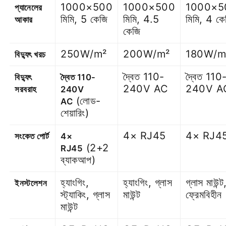
1000×500
1000×500
1000×5
প্যানেলের
মিমি, 5 কেজি
মিমি, 4.5
মিমি, 4 কে
আকার
কেজি
250W/m²
200W/m²
180W/m
বিদ্যুৎ খরচ
দ্বৈত 110-
দ্বৈত 110
বিদ্যুৎ
দ্বৈত 110-
240V AC
240V A
সরবরাহ
240V
(লোড-
AC
শেয়ারিং)
4× RJ45
4× RJ4
সংকেত পোর্ট
4×
(2+2
RJ45
ব্যাকআপ)
হ্যাংগিং,
হ্যাংগিং, গ্লাস
গ্লাস মাউন্ট
ইনস্টলেশন
স্ট্যাকিং, গ্লাস
মাউন্ট
ফ্রেমবিহীন
মাউন্ট