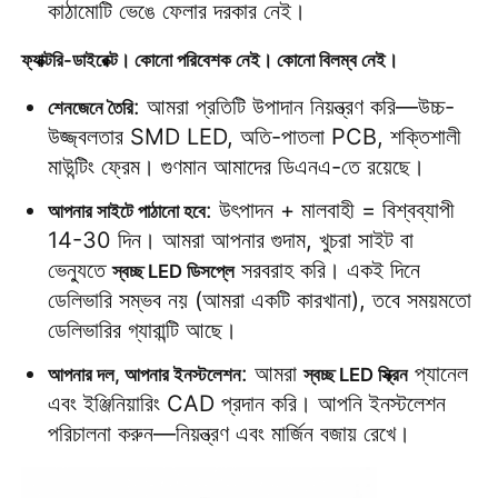
কাঠামোটি ভেঙে ফেলার দরকার নেই।
এসএমডি এলইডি স্ক্রিন
ফ্যাক্টরি-ডাইরেক্ট। কোনো পরিবেশক নেই। কোনো বিলম্ব নেই।
: আমরা প্রতিটি উপাদান নিয়ন্ত্রণ করি—উচ্চ- 
শেনজেনে তৈরি
বহিরঙ্গন এলইডি ডিসপ্লে বোর্ড
উজ্জ্বলতার SMD LED, অতি-পাতলা PCB, শক্তিশালী 
মাউন্টিং ফ্রেম। গুণমান আমাদের ডিএনএ-তে রয়েছে।
বহিরঙ্গন নেতৃত্বাধীন বিলবোর্ড
: উৎপাদন + মালবাহী = বিশ্বব্যাপী 
আপনার সাইটে পাঠানো হবে
14-30 দিন। আমরা আপনার গুদাম, খুচরা সাইট বা 
ভেন্যুতে 
 সরবরাহ করি। একই দিনে 
স্বচ্ছ LED ডিসপ্লে
ডেলিভারি সম্ভব নয় (আমরা একটি কারখানা), তবে সময়মতো 
ডেলিভারির গ্যারান্টি আছে।
: আমরা 
 প্যানেল 
আপনার দল, আপনার ইনস্টলেশন
স্বচ্ছ LED স্ক্রিন
এবং ইঞ্জিনিয়ারিং CAD প্রদান করি। আপনি ইনস্টলেশন 
পরিচালনা করুন—নিয়ন্ত্রণ এবং মার্জিন বজায় রেখে।