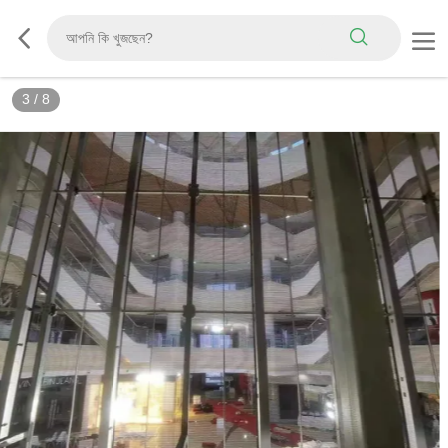
3
/
8