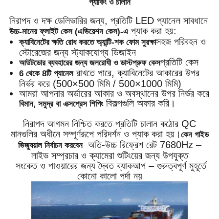
প্যাকিং ও চালান
নিরাপদ ও দক্ষ ডেলিভারির জন্য, প্রতিটি LED প্যানেল সাবধানে
প্যাক করা হয়:
উচ্চ-মানের ফ্লাইট কেস (এভিয়েশন কেস)-এ
সহজ পরিবহন ও
ক্যাবিনেটের ক্ষতি রোধ করতে অ্যান্টি-শক ফোম সুরক্ষা
স্টোরেজের জন্য স্ট্যাকযোগ্য ডিজাইন
প্রতিটি কেস
আউটডোর ব্যবহারের জন্য জলরোধী ও ডাস্টপ্রুফ কেস
রাখতে পারে, ক্যাবিনেটের আকারের উপর
6 থেকে 8টি প্যানেল
নির্ভর করে (500×500 মিমি / 500×1000 মিমি)
আমরা আপনার অর্ডারের আকার ও অবস্থানের উপর নির্ভর করে
বিকল্পগুলি অফার করি।
বিমান, সমুদ্র বা এক্সপ্রেস শিপিং
নিরাপদ আগমন নিশ্চিত করতে প্রতিটি চালান কঠোর QC
মানগুলির অধীনে সম্পূর্ণরূপে পরিদর্শন ও প্যাক করা হয়।
কেন গাইড
অতি-উচ্চ রিফ্রেশ রেট 7680Hz –
ভিজ্যুয়াল নির্বাচন করবেন
লাইভ সম্প্রচার ও ক্যামেরা শুটিংয়ের জন্য উপযুক্ত
সংকেত ও পাওয়ারের জন্য দ্বৈত ব্যাকআপ – গুরুত্বপূর্ণ মুহূর্তে
কোনো কালো পর্দা নয়