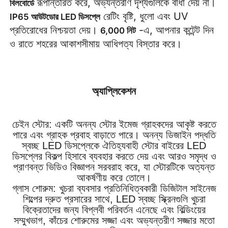
 রূপান্তরিত করে, অভ্যন্তরীণ দৃশ্যগুলিকে বাধা দেয় না। 
বিলবোর্ডে
 রেটিং বৃষ্টি, ধুলো এবং UV 
IP65 আউটডোর LED ডিসপ্লে
প্রতিরোধের নিশ্চয়তা দেয়। 
 -এ, আপনার কন্টেন্ট দিন 
6,000 নিট
ও রাতে শহরের আকাশসীমায় আধিপত্য বিস্তার করে।
অ্যাপ্লিকেশন
চেইন স্টোর: একটি অনন্য স্টোর ইমেজ গ্রাহকদের আকৃষ্ট করতে
পারে এবং গ্রাহক প্রবাহ বাড়াতে পারে। অনন্য ডিজাইন পদ্ধতি
স্বচ্ছ LED ডিসপ্লেকে ঐতিহ্যবাহী স্টোর বাইরের LED
ডিসপ্লের বিকল্প হিসাবে ব্যবহার করতে দেয় এবং আরও সমৃদ্ধ ও
প্রাণবন্ত ভিডিও বিজ্ঞাপন সরবরাহ করে, যা স্টোরটিকে অত্যন্ত
আকর্ষণীয় করে তোলে।
গ্লাস শোরুম: খুচরা ব্যবসার প্রতিনিধিত্বকারী ডিজিটাল সাইনেজ
শিল্পের দ্রুত প্রসারের সাথে, LED স্বচ্ছ স্ক্রিনগুলি খুচরা
বিক্রেতাদের জন্য বিপ্লবী পরিবর্তন এনেছে এবং বিল্ডিংয়ের
সম্মুখভাগ, কাঁচের শোরুমের সজ্জা এবং অভ্যন্তরীণ সজ্জার মতো