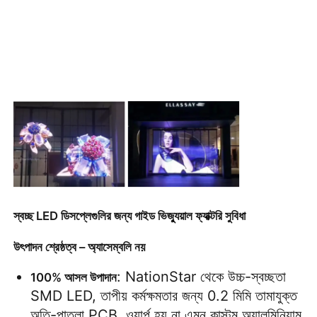
স্বচ্ছ LED ডিসপ্লেগুলির জন্য গাইড ভিজ্যুয়াল ফ্যাক্টরি সুবিধা
উৎপাদন শ্রেষ্ঠত্ব – অ্যাসেম্বলি নয়
: NationStar থেকে উচ্চ-স্বচ্ছতা 
100% আসল উপাদান
SMD LED, তাপীয় কর্মক্ষমতার জন্য 0.2 মিমি তামাযুক্ত 
অতি-পাতলা PCB, ওয়ার্প হয় না এমন কাস্টম অ্যালুমিনিয়াম 