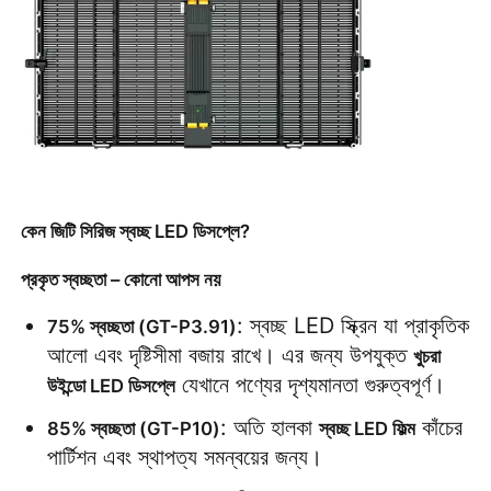
ভিআর শো
আমাদের সম্পর্কে
কারখানা পরিদর্শন
কেন জিটি সিরিজ স্বচ্ছ LED ডিসপ্লে?
মান নিয়ন্ত্রণ
প্রকৃত স্বচ্ছতা – কোনো আপস নয়
: স্বচ্ছ LED স্ক্রিন যা প্রাকৃতিক 
75% স্বচ্ছতা (GT-P3.91)
আমাদের সাথে যোগাযোগ করুন
আলো এবং দৃষ্টিসীমা বজায় রাখে। এর জন্য উপযুক্ত 
খুচরা 
 যেখানে পণ্যের দৃশ্যমানতা গুরুত্বপূর্ণ।
উইন্ডো LED ডিসপ্লে
খবর
: অতি হালকা 
 কাঁচের 
85% স্বচ্ছতা (GT-P10)
স্বচ্ছ LED ফিল্ম
পার্টিশন এবং স্থাপত্য সমন্বয়ের জন্য।
মামলা