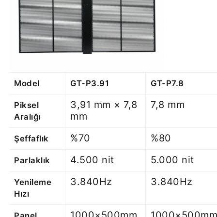
Model
GT-P3.91
GT-P7.8
3,91 mm × 7,8
7,8 mm
Piksel
mm
Aralığı
%70
%80
Şeffaflık
4.500 nit
5.000 nit
Parlaklık
3.840Hz
3.840Hz
Yenileme
Hızı
1000×500mm,
1000×500mm
Panel