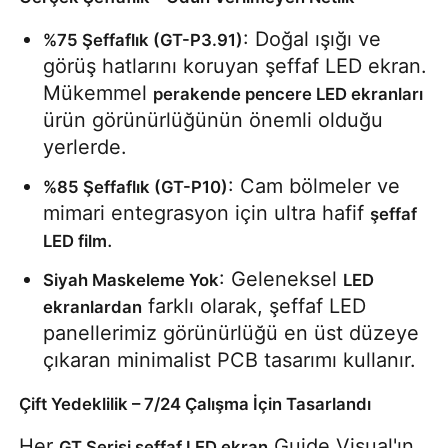
: Doğal ışığı ve 
%75 Şeffaflık (GT-P3.91)
Bir İndirim İste
görüş hatlarını koruyan şeffaf LED ekran. 
Mükemmel 
perakende pencere LED ekranları
LED Video Duvar Ekranı
ürün görünürlüğünün önemli olduğu 
yerlerde.
LED ekran ekranı
: Cam bölmeler ve 
%85 Şeffaflık (GT-P10)
mimari entegrasyon için ultra hafif 
şeffaf 
.
LED film
konser led ekranı
: Geleneksel 
Siyah Maskeleme Yok
LED 
 farklı olarak, şeffaf LED 
Sahne LED ekran kiralama
ekranlardan
panellerimiz görünürlüğü en üst düzeye 
çıkaran minimalist PCB tasarımı kullanır.
Cob LED video duvarı
Çift Yedeklilik – 7/24 Çalışma İçin Tasarlandı
Şeffaf LED ekran
Her 
 Guide Visual'ın 
GT Serisi şeffaf LED ekran