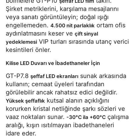
bölmelere GT-P10 
 takın. 
şeffaf LED film
Şirket metriklerini, karşılama mesajlarını 
veya sanatı görüntüleyin; doğal ışığı 
engellemeden. 
 ortam ofis 
4.500 nit parlaklık
aydınlatmasını keser ve 
çift sinyal 
 VIP turları sırasında utanç verici 
yedeklemesi
kesintileri önler.
Kilise LED Duvarı ve İbadethaneler İçin
GT-P7.8 
 sunak arkasında 
şeffaf LED ekranları
kullanın; cemaat üyeleri tarafından 
görülebilir ancak rahatsız edici değildir. 
 kutsal alanın açıklığını 
Yüksek şeffaflık
korurken kristal netliğinde şarkı sözleri ve 
vaaz noktaları sunar. 
 çalışma 
-30°C ila +60°C
aralığı, kışın ısıtılmayan ibadethaneleri 
idare eder.