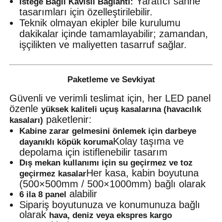
Yaratıcı sahne
İsteğe Bağlı Kavisli Bağlantı:
tasarımları için özelleştirilebilir.
Teknik olmayan ekipler bile kurulumu
dakikalar içinde tamamlayabilir; zamandan,
işçilikten ve maliyetten tasarruf sağlar.
Paketleme ve Sevkiyat
Güvenli ve verimli teslimat için, her LED panel
özenle
yüksek kaliteli uçuş kasalarına (havacılık
paketlenir:
kasaları)
Kabine zarar gelmesini önlemek için darbeye
Kolay taşıma ve
dayanıklı köpük koruma
depolama için istiflenebilir tasarım
Dış mekan kullanımı için su geçirmez ve toz
Her kasa, kabin boyutuna
geçirmez kasalar
(500×500mm / 500×1000mm) bağlı olarak
alabilir
6 ila 8 panel
Sipariş boyutunuza ve konumunuza bağlı
olarak
hava, deniz veya ekspres kargo