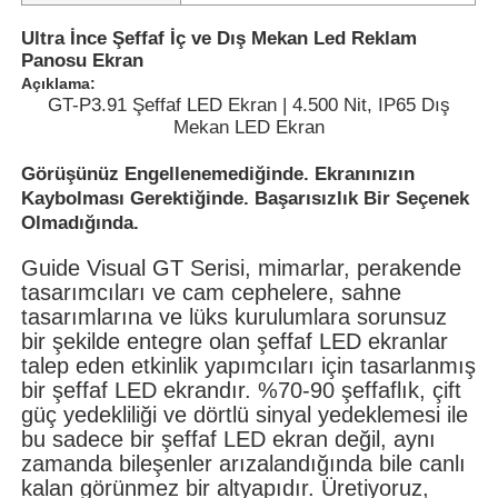
Ultra İnce Şeffaf İç ve Dış Mekan Led Reklam
Panosu Ekran
Açıklama:
GT-P3.91 Şeffaf LED Ekran | 4.500 Nit, IP65 Dış
Mekan LED Ekran
Görüşünüz Engellenemediğinde. Ekranınızın
Kaybolması Gerektiğinde. Başarısızlık Bir Seçenek
Olmadığında.
Guide Visual GT Serisi, mimarlar, perakende
tasarımcıları ve cam cephelere, sahne
tasarımlarına ve lüks kurulumlara sorunsuz
bir şekilde entegre olan şeffaf LED ekranlar
Ana Sayfa
talep eden etkinlik yapımcıları için tasarlanmış
bir şeffaf LED ekrandır. %70-90 şeffaflık, çift
güç yedekliliği ve dörtlü sinyal yedeklemesi ile
Ürünler
bu sadece bir şeffaf LED ekran değil, aynı
zamanda bileşenler arızalandığında bile canlı
kalan görünmez bir altyapıdır. Üretiyoruz,
Videolar