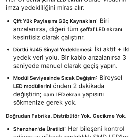
imza yedekliliğini miras alır:
SMD LED Ekran
: Biri 
Çift Yük Paylaşımı Güç Kaynakları
arızalanırsa, diğeri tüm 
şeffaf LED ekranı
Dış LED Ekran Tablosu
kesintisiz olarak çalıştırır.
: İki aktif + iki 
Dörtlü RJ45 Sinyal Yedeklemesi
Dış mekan led reklam panosu
yedek veri yolu. Bir kablo arızalanırsa 3 
saniyede manuel olarak geçiş yapın.
: Bireysel 
Modül Seviyesinde Sıcak Değişim
 önden 2 dakikada 
LED modüllerini
değiştirin; 
 yapısını 
cam LED ekran
sökmenize gerek yok.
Doğrudan Fabrika. Distribütör Yok. Gecikme Yok.
: Her bileşeni kontrol 
Shenzhen'de Üretildi