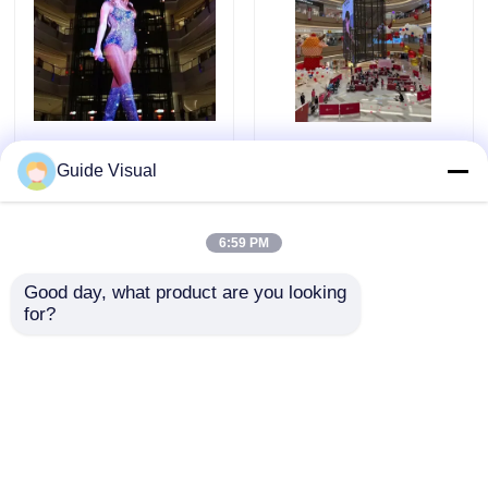
60Hz Meanwell Mikro
240V SMD Mikro
Guide Visual
Şeffaf Led Ekran
Şeffaf Led Ekran
Etkinlikler İçin
Kartı Ekran Video
3.91mm
Duvarı
6:59 PM
Talep Gönder
Talep Gönder
Good day, what product are you looking 
for?
Ana sayfa
Hakkımızda
Bize ulaşın
Desktop Site
Site Haritası
Gizlilik Politikası
Kalite
LED Video Duvar Ekranı
Çin
fabrikası.Copyright © 2026 Shenzhen Guide