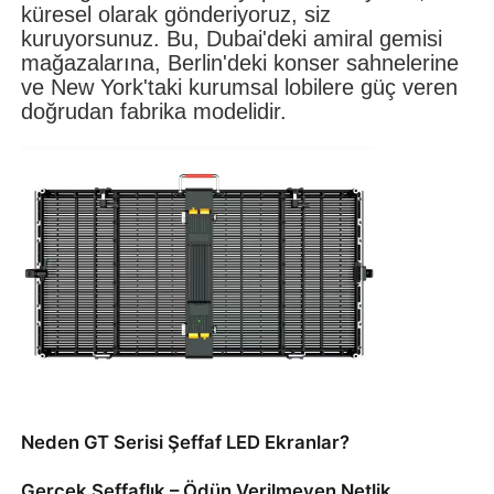
küresel olarak gönderiyoruz, siz
kuruyorsunuz. Bu, Dubai'deki amiral gemisi
mağazalarına, Berlin'deki konser sahnelerine
VR Gösterisi
ve New York'taki kurumsal lobilere güç veren
doğrudan fabrika modelidir.
Hakkımızda
Fabrika turu
Kalite kontrolü
Bize Ulaşın
Haberler
Neden GT Serisi Şeffaf LED Ekranlar?
Durumlar
Gerçek Şeffaflık – Ödün Verilmeyen Netlik