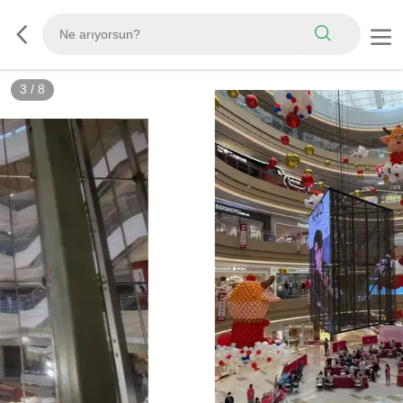
3
/
8