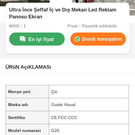
Ultra İnce Şeffaf İç ve Dış Mekan Led Reklam
Panosu Ekran
MOQ：1
Fiyat：Pazarlık edilebilir
Şimdi konuşalım.
En iyi fiyat
ÜRüN AçıKLAMASı
Menşe yeri
Çin
Marka adı
Guide Visual
Sertifika
CE FCC CCC
Model numarası
G20