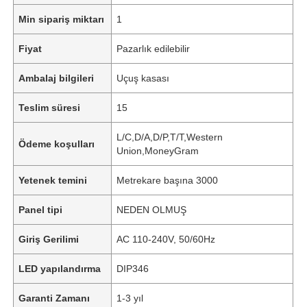
Min sipariş miktarı
1
Fiyat
Pazarlık edilebilir
Ambalaj bilgileri
Uçuş kasası
Teslim süresi
15
L/C,D/A,D/P,T/T,Western
Ödeme koşulları
Union,MoneyGram
Yetenek temini
Metrekare başına 3000
Panel tipi
NEDEN OLMUŞ
Giriş Gerilimi
AC 110-240V, 50/60Hz
LED yapılandırma
DIP346
Garanti Zamanı
1-3 yıl