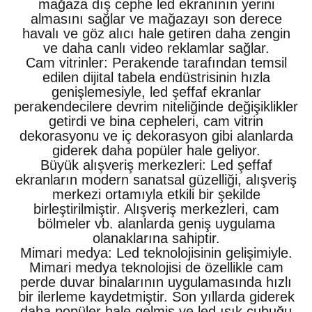
mağaza dış cephe led ekranının yerini
almasını sağlar ve mağazayı son derece
havalı ve göz alıcı hale getiren daha zengin
ve daha canlı video reklamlar sağlar.
Cam vitrinler: Perakende tarafından temsil
edilen dijital tabela endüstrisinin hızla
genişlemesiyle, led şeffaf ekranlar
perakendecilere devrim niteliğinde değişiklikler
getirdi ve bina cepheleri, cam vitrin
dekorasyonu ve iç dekorasyon gibi alanlarda
giderek daha popüler hale geliyor.
Büyük alışveriş merkezleri: Led şeffaf
ekranların modern sanatsal güzelliği, alışveriş
merkezi ortamıyla etkili bir şekilde
birleştirilmiştir. Alışveriş merkezleri, cam
bölmeler vb. alanlarda geniş uygulama
olanaklarına sahiptir.
Mimari medya: Led teknolojisinin gelişimiyle.
Mimari medya teknolojisi de özellikle cam
perde duvar binalarının uygulamasında hızlı
bir ilerleme kaydetmiştir. Son yıllarda giderek
daha popüler hale gelmiş ve led ışık çubuğu