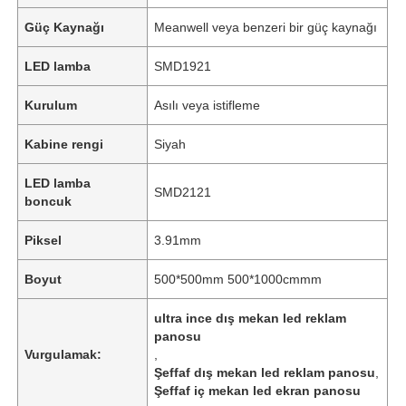
Güç Kaynağı
Meanwell veya benzeri bir güç kaynağı
LED lamba
SMD1921
Kurulum
Asılı veya istifleme
Kabine rengi
Siyah
LED lamba
SMD2121
boncuk
Piksel
3.91mm
Boyut
500*500mm 500*1000cmmm
ultra ince dış mekan led reklam
panosu
Vurgulamak:
,
Şeffaf dış mekan led reklam panosu
,
Şeffaf iç mekan led ekran panosu