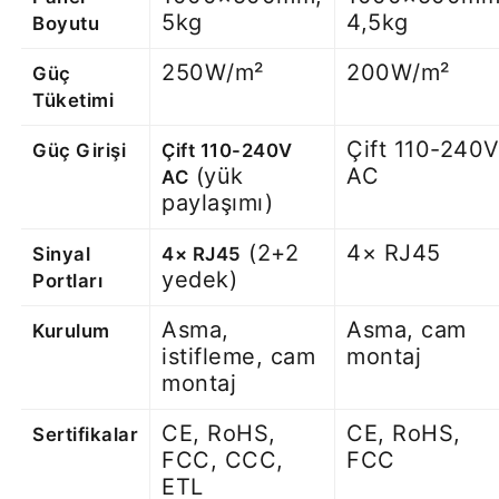
5kg
4,5kg
Boyutu
250W/m²
200W/m²
Güç
Tüketimi
Çift 110-240
Güç Girişi
Çift 110-240V
(yük
AC
AC
paylaşımı)
(2+2
4× RJ45
Sinyal
4× RJ45
yedek)
Portları
Asma,
Asma, cam
Kurulum
istifleme, cam
montaj
montaj
CE, RoHS,
CE, RoHS,
Sertifikalar
FCC, CCC,
FCC
ETL