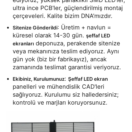
ediyoruz; yüksek parlaklıklı SMD LED'ler, 
ultra ince PCB'ler, güçlendirilmiş montaj 
çerçeveleri. Kalite bizim DNA'mızdır.
: Üretim + navlun = 
Sitenize Gönderildi
küresel olarak 14-30 gün. 
şeffaf LED 
 deponuza, perakende sitenize 
ekranları
veya mekanınıza teslim ediyoruz. Aynı 
gün yok (biz bir fabrikayız), ancak 
zamanında teslimat garantisi veriyoruz.
: 
Ekibiniz, Kurulumunuz
Şeffaf LED ekran
panelleri ve mühendislik CAD'leri 
sağlıyoruz. Kurulumu siz halledersiniz; 
kontrolü ve marjları koruyorsunuz.