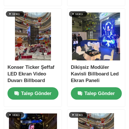
Konser Ticker Şeffaf
Dikişsiz Modüler
LED Ekran Video
Kavisli Billboard Led
Duvarı Billboard
Ekran Paneli
Kiralama
NovaStar Sistemi
Talep Gönder
Talep Gönder
6000nits