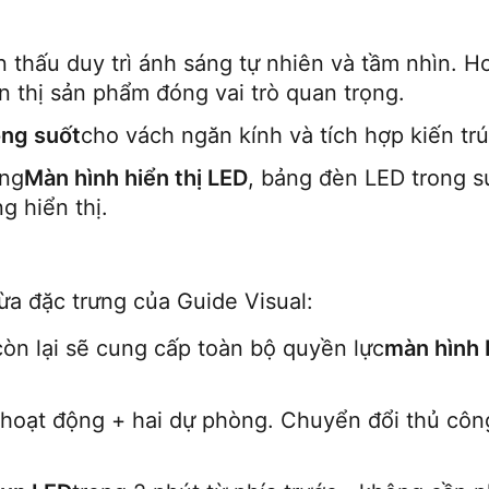
 thấu duy trì ánh sáng tự nhiên và tầm nhìn. H
n thị sản phẩm đóng vai trò quan trọng.
ong suốt
cho vách ngăn kính và tích hợp kiến ​​trú
ờng
Màn hình hiển thị LED
, bảng đèn LED trong s
g hiển thị.
ừa đặc trưng của Guide Visual:
 còn lại sẽ cung cấp toàn bộ quyền lực
màn hình 
 hoạt động + hai dự phòng. Chuyển đổi thủ công