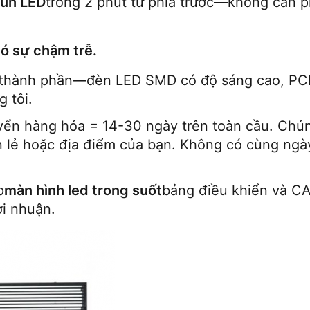
un LED
trong 2 phút từ phía trước—không cần ph
ó sự chậm trễ.
i thành phần—đèn LED SMD có độ sáng cao, PCB
 tôi.
yển hàng hóa = 14-30 ngày trên toàn cầu. Chúng
 lẻ hoặc địa điểm của bạn. Không có cùng ngày 
p
màn hình led trong suốt
bảng điều khiển và CAD
ợi nhuận.