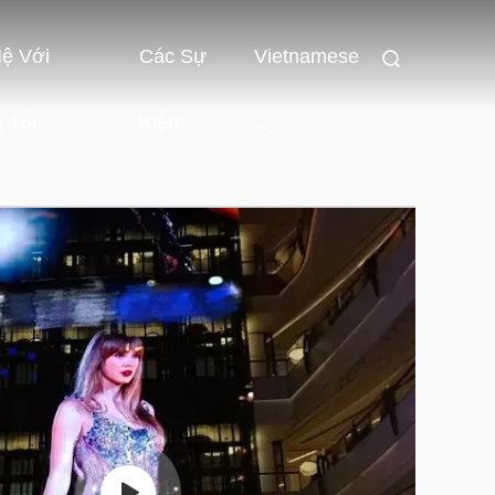
Hệ Với
Các Sự
Vietnamese
 Tôi
Kiện