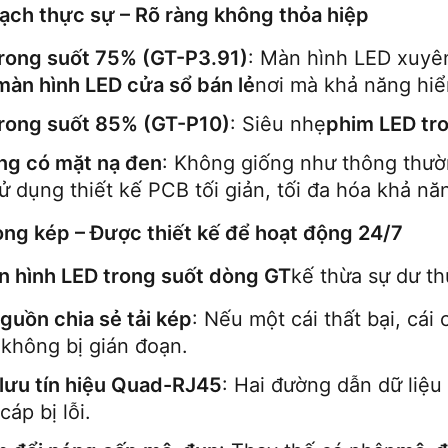
ạch thực sự – Rõ ràng không thỏa hiệp
rong suốt 75% (GT-P3.91)
: Màn hình LED xuyên
màn hình LED cửa sổ bán lẻ
nơi mà khả năng hiể
rong suốt 85% (GT-P10)
: Siêu nhẹ
phim LED tr
ng có mặt nạ đen
: Không giống như thông thư
sử dụng thiết kế PCB tối giản, tối đa hóa khả năn
ng kép – Được thiết kế để hoạt động 24/7
n hình LED trong suốt dòng GT
kế thừa sự dư th
guồn chia sẻ tải kép
: Nếu một cái thất bại, cái
t
không bị gián đoạn.
lưu tín hiệu Quad-RJ45
: Hai đường dẫn dữ liệu
cáp bị lỗi.