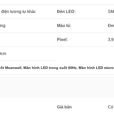
 điện tương tự khác
Đèn LED:
SM
ing
Màu tủ:
Đe
Pixel:
3,
0cm
,
,
uốt Meanwell
Màn hình LED trong suốt 60Hz
Màn hình LED micro
Giá bán
Có 