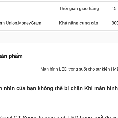
Thời gian giao hàng
15
tern Union,MoneyGram
Khả năng cung cấp
300
sản phẩm
Màn hình LED trong suốt cho sự kiện | 
m nhìn của bạn không thể bị chặn Khi màn hình 
isual GT Series là màn hình LED trong suốt được th