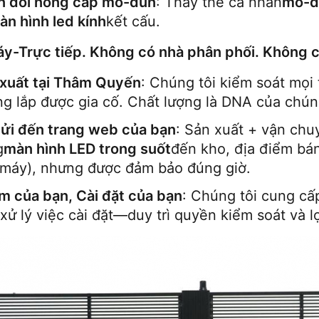
n đổi nóng cấp mô-đun
: Thay thế cá nhân
mô-đ
àn hình led kính
kết cấu.
y-Trực tiếp. Không có nhà phân phối. Không c
xuất tại Thâm Quyến
: Chúng tôi kiểm soát mọ
g lắp được gia cố. Chất lượng là DNA của chúng
ửi đến trang web của bạn
: Sản xuất + vận chu
g
màn hình LED trong suốt
đến kho, địa điểm bán
máy), nhưng được đảm bảo đúng giờ.
 của bạn, Cài đặt của bạn
: Chúng tôi cung cấ
xử lý việc cài đặt—duy trì quyền kiểm soát và l