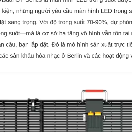
 kiện, những người yêu cầu màn hình LED trong su
đặt sang trọng. Với độ trong suốt 70-90%, dự phò
ng suốt—mà là cơ sở hạ tầng vô hình vẫn tồn tại n
àn cầu, bạn lắp đặt. Đó là mô hình sản xuất trực
các sân khấu hòa nhạc ở Berlin và các hoạt động