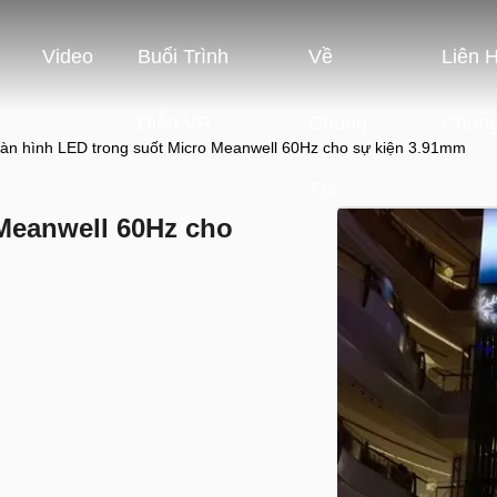
Video
Buổi Trình
Về
Liên 
Diễn VR
Chúng
Chúng
àn hình LED trong suốt Micro Meanwell 60Hz cho sự kiện 3.91mm
Tôi
Meanwell 60Hz cho