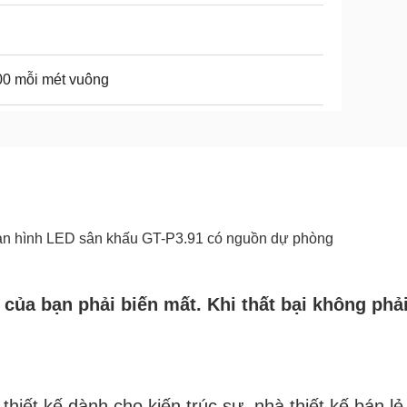
0 mỗi mét vuông
Màn hình LED sân khấu GT-P3.91 có nguồn dự phòng
của bạn phải biến mất. Khi thất bại không phải
iết kế dành cho kiến ​​trúc sư, nhà thiết kế bán l