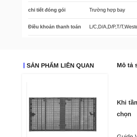
chi tiết đóng gói
Trường hợp bay
Điều khoản thanh toán
L/C,D/A,D/P,T/T,Wes
Mô tả 
SẢN PHẨM LIÊN QUAN
Khi tầ
chọn
Guide V