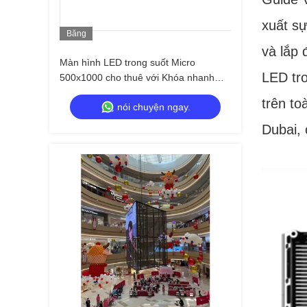
xuất sự
Băng
Hình
và lắp 
Màn hình LED trong suốt Micro
LED tro
500x1000 cho thuê với Khóa nhanh
Tùy chỉnh
trên to
nói chuyện ngay.
Dubai, 