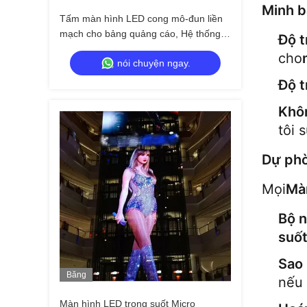
Hình
Minh b
Tấm màn hình LED cong mô-đun liền
mạch cho bảng quảng cáo, Hệ thống
Độ t
NovaStar, 6000 nits
cho
nói chuyện ngay.
Độ t
Khô
tôi 
Dự phò
Mọi
Mà
Bộ n
suố
Sao 
Băng
nếu 
Hình
Màn hình LED trong suốt Micro