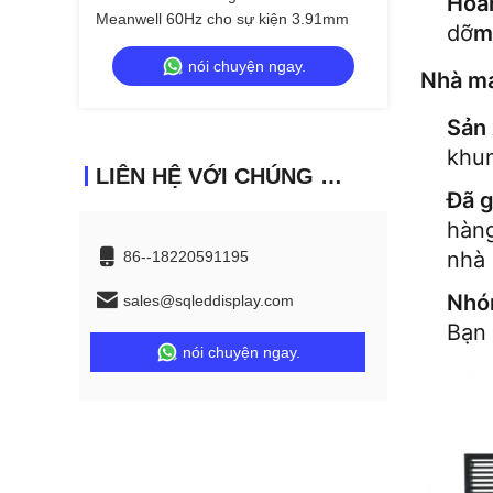
Hoá
Meanwell 60Hz cho sự kiện 3.91mm
dỡ
m
nói chuyện ngay.
Nhà má
Sản 
khun
LIÊN HỆ VỚI CHÚNG TÔI
Đã g
hàn
nhà 
86--18220591195
Nhóm
sales@sqleddisplay.com
Bạn 
nói chuyện ngay.