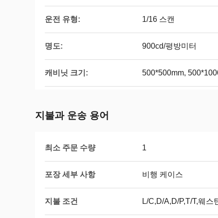
운전 유형:
1/16 스캔
명도:
900cd/평방미터
캐비닛 크기:
500*500mm, 500*10
지불과 운송 용어
최소 주문 수량
1
포장 세부 사항
비행 케이스
지불 조건
L/C,D/A,D/P,T/T,