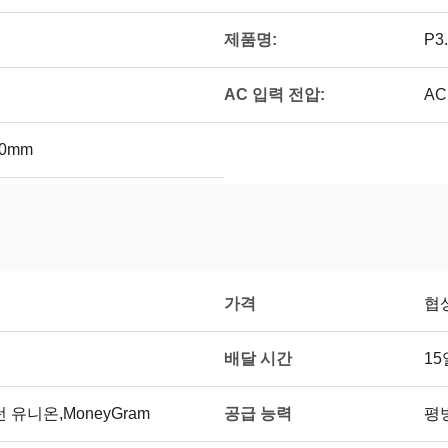
제품명:
P3
AC 입력 전압:
AC
00mm
가격
협
배달 시간
15
공급 능력
웨스턴 유니온,MoneyGram
평방