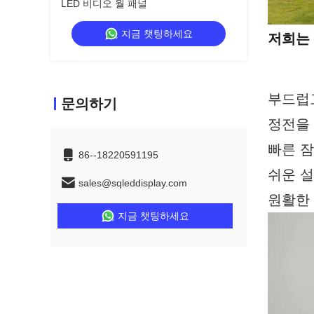
LED 비디오 월 패널
지금 챗팅하세요
저희는 
부드럽고
문의하기
정전을 
빠른 
86--18220591195
쉬운 설
sales@sqleddisplay.com
원활한 
지금 챗팅하세요