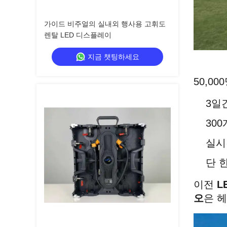
가이드 비주얼의 실내외 행사용 고휘도
렌탈 LED 디스플레이
지금 챗팅하세요
50,0
3일
30
실시
단 
이전
L
오
은 