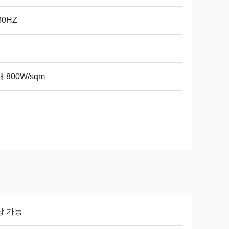
80HZ
 800W/sqm
년
상 가능