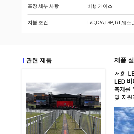
포장 세부 사항
비행 케이스
지불 조건
L/C,D/A,D/P,T/T,
제품 
관련 제품
L
저희
LED 
축제를
및 지원