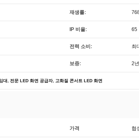
재생률:
76
IP 비율:
65
전력 소비:
최대
보증:
2
,
,
임대
전문 LED 화면 공급자
고화질 콘서트 LED 화면
가격
협