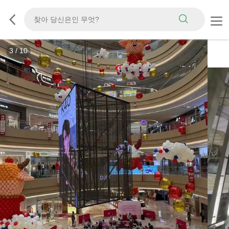
3
/
10