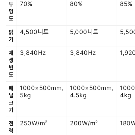
70%
80%
85%
투
명
도
4,500니트
5,000니트
5,5
밝
기
3,840Hz
3,840Hz
1,92
재
생
빈
도
1000×500mm,
1000×500mm,
100
패
5kg
4.5kg
4kg
널
크
기
250W/m²
200W/m²
180
전
력