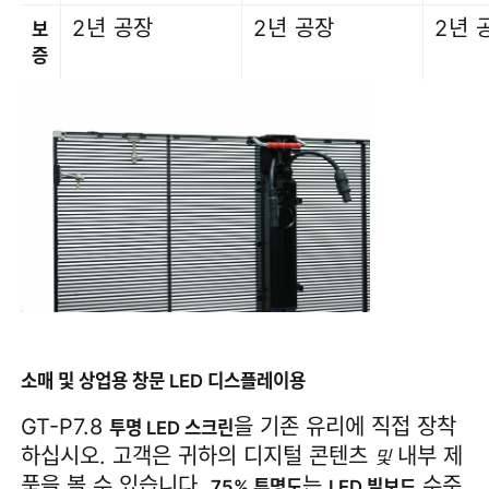
2년 공장
2년 공장
2년 
보
증
소매 및 상업용 창문 LED 디스플레이용
GT-P7.8 
을 기존 유리에 직접 장착
투명 LED 스크린
하십시오. 고객은 귀하의 디지털 콘텐츠 
 내부 제
및
품을 볼 수 있습니다. 
는 
 수준
75% 투명도
LED 빌보드