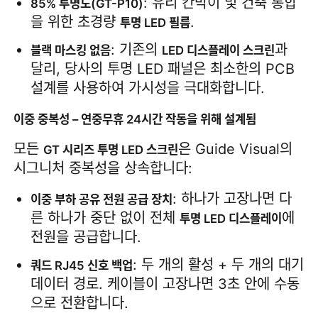
: 유리 칸막이 및 건축 통합
85% 투명도(GT-P10)
을 위한 초경량 
.
투명 LED 필름
견적 요청
: 기존의 
과 
블랙 마스킹 없음
LED 디스플레이 스크린
달리, 당사의 투명 LED 패널은 최소한의 PCB 
LED 비디오 월 디스플레이
설계를 사용하여 가시성을 극대화합니다.
이중 중복성 – 연중무휴 24시간 작동을 위해 설계됨
LED 디스플레이 화면
모든 
은 Guide Visual의 
GT 시리즈 투명 LED 스크린
시그니처 중복성을 상속합니다:
연주회는 스크린을 이끌었습니다
: 하나가 고장나면 다
이중 부하 공유 전원 공급 장치
른 하나가 중단 없이 전체 
에 
스테이지 LED 화면 임대
투명 LED 디스플레이
전원을 공급합니다.
COB LED 비디오 월
: 두 개의 활성 + 두 개의 대기 
쿼드 RJ45 신호 백업
데이터 경로. 케이블이 고장나면 3초 안에 수동
으로 전환합니다.
투명한 LED 디스플레이