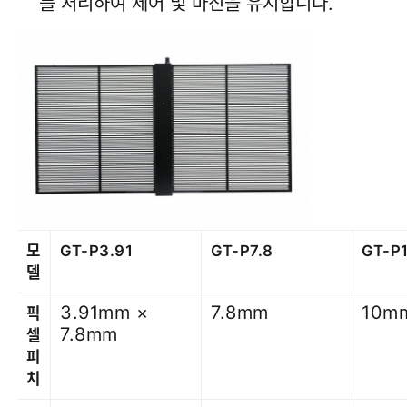
를 처리하여 제어 및 마진을 유지합니다.
모
GT-P3.91
GT-P7.8
GT-P
델
3.91mm ×
7.8mm
10m
픽
7.8mm
셀
피
치