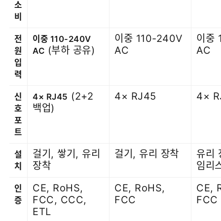
소
비
이중 110-240V
이중 
전
이중 110-240V
(부하 공유)
AC
AC
원
AC
입
력
(2+2
4× RJ45
4× R
신
4× RJ45
백업)
호
포
트
걸기, 쌓기, 유리
걸기, 유리 장착
유리 
설
장착
임리
치
CE, RoHS,
CE, RoHS,
CE, 
인
FCC, CCC,
FCC
FCC
증
ETL