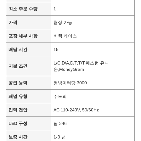
최소 주문 수량
1
가격
협상 가능
포장 세부 사항
비행 케이스
배달 시간
15
L/C,D/A,D/P,T/T,웨스턴 유니
지불 조건
온,MoneyGram
공급 능력
평방미터당 3000
패널 유형
주도의
입력 전압
AC 110-240V, 50/60Hz
LED 구성
딥 346
보증 시간
1-3 년