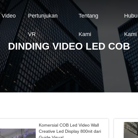
Video
Pertunjukan
Tentang
Hubu
VR
Kami
Kami
DINDING VIDEO LED COB
Komersial COB Led Video Wall
Creative Led Display 800nit dari
Guide Visual