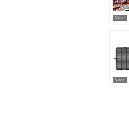
Video
Video