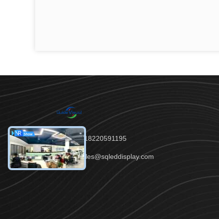
Telp：86--18220591195
E-mail：sales@sqleddisplay.com