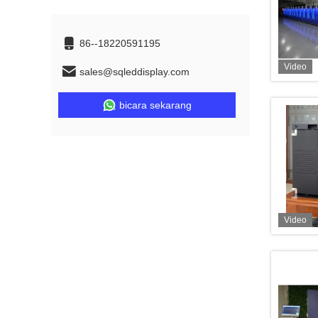
86--18220591195
Video
sales@sqleddisplay.com
bicara sekarang
Video