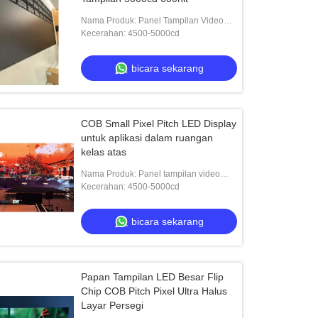
Nama Produk: Panel Tampilan Video
Led
Kecerahan: 4500-5000cd
bicara sekarang
COB Small Pixel Pitch LED Display
untuk aplikasi dalam ruangan
kelas atas
Nama Produk: Panel tampilan video
LED
Kecerahan: 4500-5000cd
bicara sekarang
Papan Tampilan LED Besar Flip
Chip COB Pitch Pixel Ultra Halus
Layar Persegi