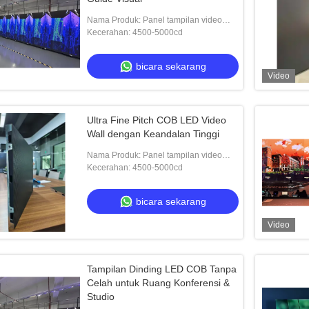
Nama Produk: Panel tampilan video
LED
Kecerahan: 4500-5000cd
bicara sekarang
Video
Ultra Fine Pitch COB LED Video
Wall dengan Keandalan Tinggi
Nama Produk: Panel tampilan video
LED
Kecerahan: 4500-5000cd
bicara sekarang
Video
Tampilan Dinding LED COB Tanpa
Celah untuk Ruang Konferensi &
Studio