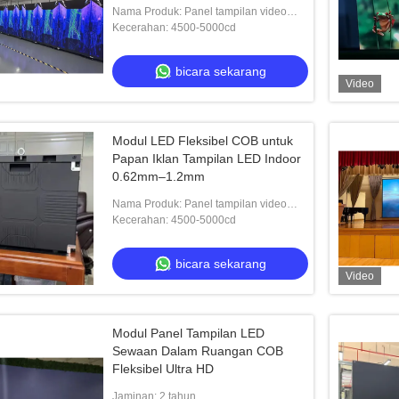
Nama Produk: Panel tampilan video
LED
Kecerahan: 4500-5000cd
bicara sekarang
Video
Modul LED Fleksibel COB untuk
Papan Iklan Tampilan LED Indoor
0.62mm–1.2mm
Nama Produk: Panel tampilan video
LED
Kecerahan: 4500-5000cd
bicara sekarang
Video
Modul Panel Tampilan LED
Sewaan Dalam Ruangan COB
Fleksibel Ultra HD
Jaminan: 2 tahun