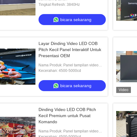
Tingkat Refresh: 3840Hz
bicara sekarang
Layar Dinding Video LED COB
Pitch Kecil Panel Interaktif Untuk
Presentasi OEM
Nama Produk: Panel tampilan video
LED
Kecerahan: 4500-5000cd
bicara sekarang
Video
Dinding Video LED COB Pitch
Kecil Premium untuk Pusat
Komando
Nama Produk: Panel tampilan video
LED
Kecerahan: 4500-5000cd