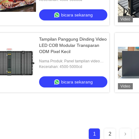
bicara sekarang
Video
Tampilan Panggung Dinding Video
LED COB Modular Transparan
ODM Pixel Kecil
Nama Produk: Panel tampilan video
LED
Kecerahan: 4500-5000cd
bicara sekarang
Video
1
2