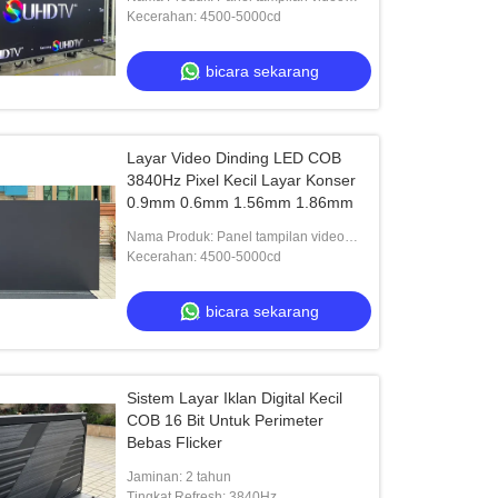
LED
Kecerahan: 4500-5000cd
bicara sekarang
Layar Video Dinding LED COB
3840Hz Pixel Kecil Layar Konser
0.9mm 0.6mm 1.56mm 1.86mm
Nama Produk: Panel tampilan video
LED
Kecerahan: 4500-5000cd
bicara sekarang
Sistem Layar Iklan Digital Kecil
COB 16 Bit Untuk Perimeter
Bebas Flicker
Jaminan: 2 tahun
Tingkat Refresh: 3840Hz