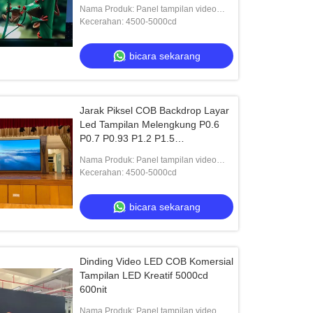
Nama Produk: Panel tampilan video
LED
Kecerahan: 4500-5000cd
bicara sekarang
Jarak Piksel COB Backdrop Layar
Led Tampilan Melengkung P0.6
P0.7 P0.93 P1.2 P1.5
600x337.5mm
Nama Produk: Panel tampilan video
LED
Kecerahan: 4500-5000cd
bicara sekarang
Dinding Video LED COB Komersial
Tampilan LED Kreatif 5000cd
600nit
Nama Produk: Panel tampilan video