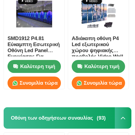
Εκπομπή VR
Σχετικά με εμάς
SMD1912 P4.81
Αδιάκοπη οθόνη P4
Εύκαμπτη Εσωτερική
Led εξωτερικού
Οθόνη Led Panel
χώρου ψηφιακής
Ξενάγηση στο Εργοστάσιο
Ενοικίασης Για
προβολής Video Wall
Διαφήμιση
για διαφήμιση,
Καλύτερη τιμή
Καλύτερη τιμή
Εκδηλώσεων
ελαφριά
Ποιοτικός έλεγχος
Συνομιλία τώρα
Συνομιλία τώρα
Επικοινωνήστε μαζί μας
Ειδήσεις
(93)
Οθόνη των οδηγήσεων συναυλίας
Υποθέσεις