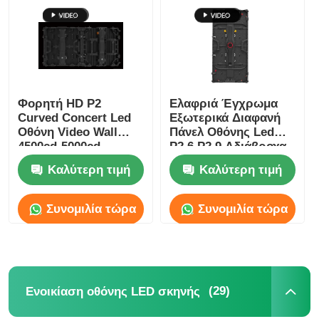
Ζητήστε μια προσφορά
Οθόνη LED Video Wall
Φορητή HD P2
Ελαφριά Έγχρωμα
Curved Concert Led
Εξωτερικά Διαφανή
οθόνη οθόνης LED
Οθόνη Video Wall
Πάνελ Οθόνης Led
4500cd-5000cd
P2.6 P2.9 Αδιάβροχα
Κατά Παραγγελία
Καλύτερη τιμή
Καλύτερη τιμή
Οθόνη των οδηγήσεων συναυλίας
Συνομιλία τώρα
Συνομιλία τώρα
Ενοικίαση οθόνης LED σκηνής
Cob LED Video Wall
(29)
Ενοικίαση οθόνης LED σκηνής
Διαφανής οθόνη LED