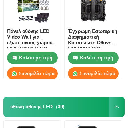
Πάνελ οθόνης LED
Έγχρωμη Εσωτερική
Video Wall για
Διαφημιστική
εξωτερικούς χώρους
Καμπυλωτή Οθόνη
500x500mm P3.91
Led Video Wall
Ενοικίαση 800mcd-
Καλύτερη τιμή
Καλύτερη τιμή
1000mcd
Συνομιλία τώρα
Συνομιλία τώρα
Αρχική
(39)
οθόνη οθόνης LED
Προϊόντα
Βίντεο