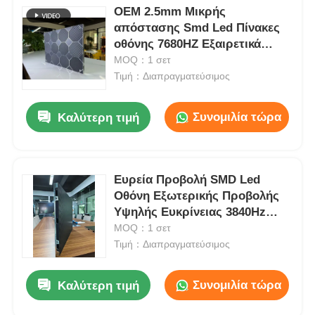
OEM 2.5mm Μικρής
απόστασης Smd Led Πίνακες
οθόνης 7680HZ Εξαιρετικά
λεπτό 60mm
MOQ：1 σετ
Τιμή：Διαπραγματεύσιμος
Συνομιλία τώρα
Καλύτερη τιμή
Ευρεία Προβολή SMD Led
Οθόνη Εξωτερικής Προβολής
Υψηλής Ευκρίνειας 3840Hz
ODM
MOQ：1 σετ
Τιμή：Διαπραγματεύσιμος
Συνομιλία τώρα
Καλύτερη τιμή