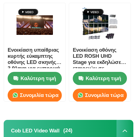
Εικόνα LED SMD
Εξωτερικό πίνακα οθόνης LED
Ενοικίαση υπαίθριας
Ενοικίαση οθόνης
Υπαίθριος πίνακας led
κυρτής εύκαμπτης
LED ROSH UHD
οθόνης LED σκηνής
Stage για εκδηλώσεις
3,91mm για εμπορικά
εταιρειών σε
κέντρα 5V SDK
εσωτερικούς χώρους
Καλύτερη τιμή
Καλύτερη τιμή
Συνομιλία τώρα
Συνομιλία τώρα
(24)
Cob LED Video Wall