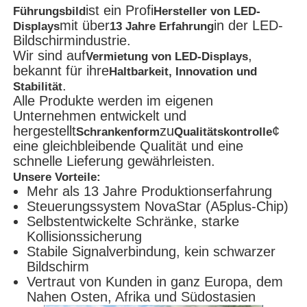
ist ein Profi
Führungsbild
Hersteller von LED-
mit über
in der LED-
Displays
13 Jahre Erfahrung
Bildschirmindustrie.
Wir sind auf
,
Vermietung von LED-Displays
bekannt für ihre
Haltbarkeit, Innovation und
.
Stabilität
Alle Produkte werden im eigenen
Unternehmen entwickelt und
hergestellt
zu
¢
Schrankenform
Qualitätskontrolle
eine gleichbleibende Qualität und eine
schnelle Lieferung gewährleisten.
Unsere Vorteile:
Mehr als 13 Jahre Produktionserfahrung
Steuerungssystem NovaStar (A5plus-Chip)
Selbstentwickelte Schränke, starke
Kollisionssicherung
Stabile Signalverbindung, kein schwarzer
Bildschirm
Vertraut von Kunden in ganz Europa, dem
Nahen Osten, Afrika und Südostasien