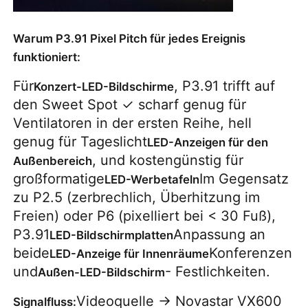
Warum P3.91 Pixel Pitch für jedes Ereignis
funktioniert:
Für
, P3.91 trifft auf
Konzert-LED-Bildschirme
den Sweet Spot ✓ scharf genug für
Ventilatoren in der ersten Reihe, hell
genug für Tageslicht
LED-Anzeigen für den
, und kostengünstig für
Außenbereich
großformatige
Im Gegensatz
LED-Werbetafeln
zu P2.5 (zerbrechlich, Überhitzung im
Freien) oder P6 (pixelliert bei < 30 Fuß),
P3.91
Anpassung an
LED-Bildschirmplatten
beide
Konferenzen
LED-Anzeige für Innenräume
und
- Festlichkeiten.
Außen-LED-Bildschirm
Videoquelle → Novastar VX600
Signalfluss: