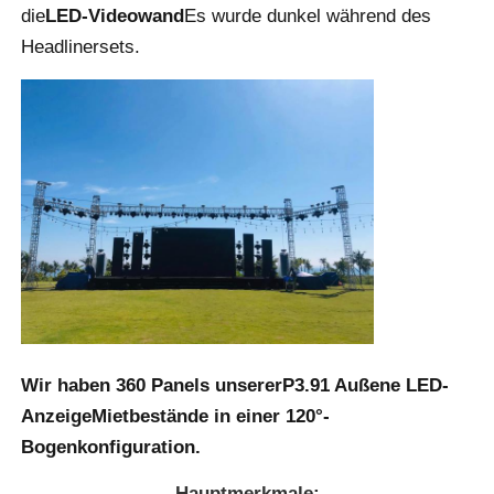
die
LED-Videowand
Es wurde dunkel während des
Headlinersets.
SMD LED-Bildschirm
LED-Anzeigetafel für den Außenbereich
LED-Werbetafel im Freien
Wir haben 360 Panels unserer
P3.91 Außene LED-
Anzeige
Mietbestände in einer 120°-
Bogenkonfiguration.
Hauptmerkmale: