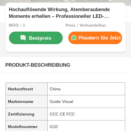
Hochauflösende Wirkung, Atemberaubende
Momente erhellen – Professioneller LED-
Mietbildschirm-Anbieter
MOQ：1
Preis：Verhandelbar
Plaudern Sie Jetzt
Bestpreis
PRODUKT-BESCHREIBUNG
Herkunftsort
China
Markenname
Guide Visual
Zertifizierung
CCC CE FCC
Modellnummer
G10