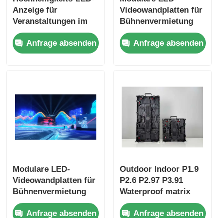
Anzeige für
Videowandplatten für
Veranstaltungen im
Bühnenvermietung
Innen- und
und
Anfrage absenden
Anfrage absenden
Außenbereich
Rundgangsvorstellungen
Modulare LED-
Outdoor Indoor P1.9
Videowandplatten für
P2.6 P2.97 P3.91
Bühnenvermietung
Waterproof matrix
und
Media Rental Pantalla
Anfrage absenden
Anfrage absenden
Rundgangsvorstellungen
Screen Display Panel