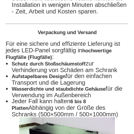
Installation in wenigen Minuten abschließen
- Zeit, Arbeit und Kosten sparen.
Verpackung und Versand
Für eine sichere und effiziente Lieferung ist
jedes LED-Panel sorgfältig in
hochwertige
:
Flugfälle (Flugfälle)
zur
Schutz durch Stoßschäumstoff
Verhinderung von Schäden am Schrank
für den einfachen
Aufstapelbares Design
Transport und die Lagerung
für die
Wasserdichte und staubdichte Gehäuse
Verwendung im Außenbereich
Jeder Fall kann halten
6 bis 8
Abhängig von der Größe des
Platten
Schranks (500×500mm / 500×1000mm)