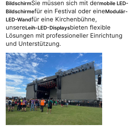
Sie müssen sich mit der
Bildschirm
mobile LED-
für ein Festival oder eine
Bildschirme
Modulär-
VR Show
für eine Kirchenbühne,
LED-Wand
unsere
bieten flexible
Leih-LED-Displays
Lösungen mit professioneller Einrichtung
Über uns
und Unterstützung.
Werksbesichtigung
Qualitätskontrolle
Kontakt
Nachrichten
Fälle