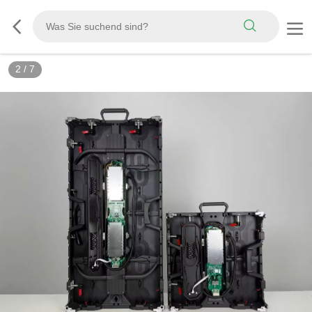
3
/
7