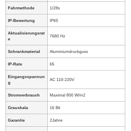
Fahrmethode
1/28s
IP-Bewertung
IP65
Aktualisierungsrat
7680 Hz
e
Schrankmaterial
Aluminiumdruckguss
IP-Rate
65
Eingangsspannun
AC 110-220V
g
Stromverbrauch
Maximal 800 W/m2
Grauskala
16 Bit
Garantie
2Jahre