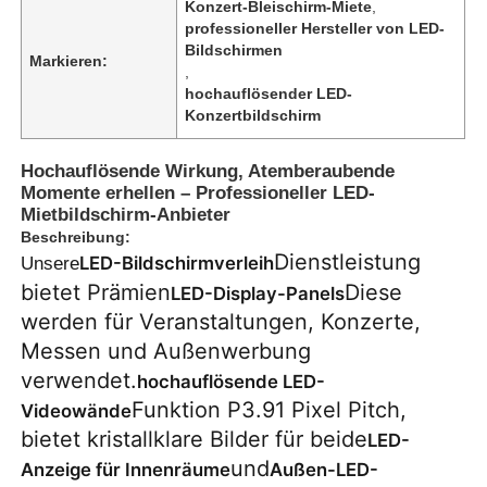
Konzert-Bleischirm-Miete
,
professioneller Hersteller von LED-
Bildschirmen
Markieren:
,
hochauflösender LED-
Konzertbildschirm
Hochauflösende Wirkung, Atemberaubende
Momente erhellen – Professioneller LED-
Mietbildschirm-Anbieter
Beschreibung:
Dienstleistung
LED-Bildschirmverleih
Unsere
bietet Prämien
Diese
LED-Display-Panels
werden für Veranstaltungen, Konzerte,
Zu Hause
Messen und Außenwerbung
verwendet.
hochauflösende LED-
Funktion P3.91 Pixel Pitch,
Videowände
Produkte
bietet kristallklare Bilder für beide
LED-
und
Anzeige für Innenräume
Außen-LED-
Videos