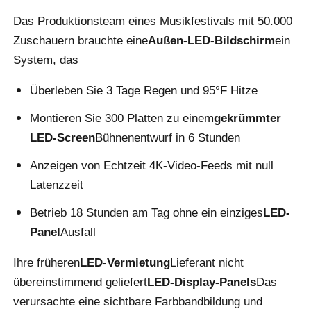
Das Produktionsteam eines Musikfestivals mit 50.000
Angebot anfordern
Zuschauern brauchte eine
Außen-LED-Bildschirm
ein
System, das
LED-Videowand-Display
Überleben Sie 3 Tage Regen und 95°F Hitze
Montieren Sie 300 Platten zu einem
gekrümmter
LED -Anzeigebildschirm
LED-Screen
Bühnenentwurf in 6 Stunden
Anzeigen von Echtzeit 4K-Video-Feeds mit null
Schirm des Konzert-LED
Latenzzeit
Betrieb 18 Stunden am Tag ohne ein einziges
LED-
Vermietung von LED-Bildschirmen
Panel
Ausfall
COB -LED -Videowand
Ihre früheren
LED-Vermietung
Lieferant nicht
übereinstimmend geliefert
LED-Display-Panels
Das
Transparentes LED -Display
verursachte eine sichtbare Farbbandbildung und