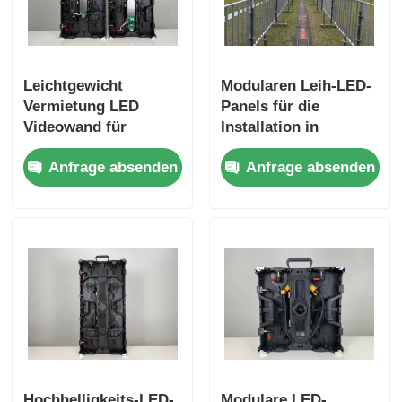
Leichtgewicht
Modularen Leih-LED-
Vermietung LED
Panels für die
Videowand für
Installation in
Konzertbühnen von
schneller Stufe
Anfrage absenden
Anfrage absenden
Guide Visual
Hochhelligkeits-LED-
Modulare LED-