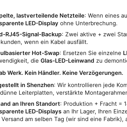
elte, lastverteilende Netzteile
sparente LED-Display
 ohne Unterbrechung.
d-RJ45-Signal-Backup
: Zwei aktive + zwei St
kunden, wenn ein Kabel ausfällt.
ulbasierter Hot-Swap
: Ersetzen Sie einzelne 
L
endigkeit, die 
Glas-LED-Leinwand
 zu demonti
 ab Werk. Kein Händler. Keine Verzögerungen.
estellt in Shenzhen
: Wir kontrollieren jede 
adünne Leiterplatten, verstärkte Montagerahmen
and an Ihren Standort
sparente LED-Displays
 an Ihr Lager, Ihren Ein
 Versand am selben Tag (wir sind eine Fabrik), 