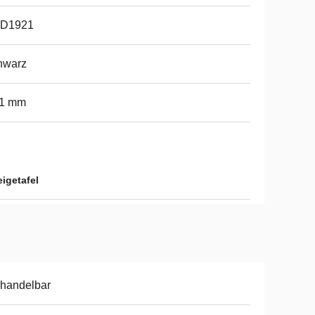
D1921
hwarz
91 mm
igetafel
handelbar