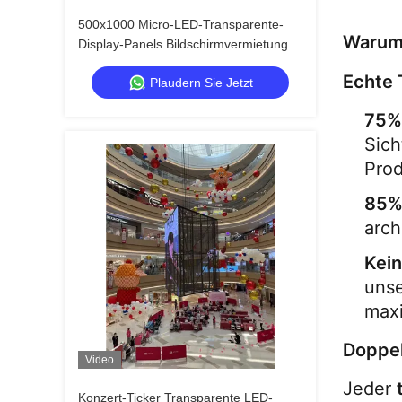
500x1000 Micro-LED-Transparente-
Warum 
Display-Panels Bildschirmvermietung
Schnellverschluss Benutzerdefiniert
Echte 
Plaudern Sie Jetzt
75%
Sich
Prod
85%
arch
Kei
unse
maxi
Doppel
Video
Jeder 
Konzert-Ticker Transparente LED-