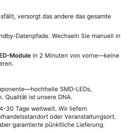
: Wenn eines ausfällt, versorgt das andere das gesamte 
andby-Datenpfade. Wechseln Sie manuell in 
ED-Module
 in 2 Minuten von vorne—keine 
eren.
Komponente—hochhelle SMD-LEDs, 
. Qualität ist unsere DNA.
: Produktion + Fracht = 14-30 Tage weltweit. Wir liefern 
zelhandelsstandort oder Veranstaltungsort. 
aber garantierte pünktliche Lieferung.