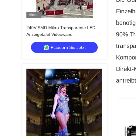
Einzelh
Video
benötig
240V SMD Mikro Transparente LED-
90% Tra
Anzeigetafel Videowand
transpa
Plaudern Sie Jetzt
Kompone
Direkt-
antreibt