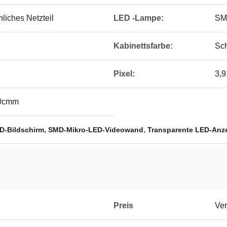
liches Netzteil
LED -Lampe:
SM
Kabinettsfarbe:
Sc
Pixel:
3,
00cmm
,
,
ED-Bildschirm
SMD-Mikro-LED-Videowand
Transparente LED-Anze
Preis
Ver