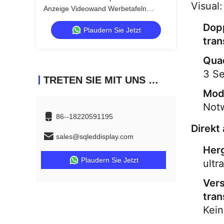
Visual:
Anzeige Videowand Werbetafeln
Vermietung
Dopp
Plaudern Sie Jetzt
tran
Qua
3 Se
TRETEN SIE MIT UNS IN VERBINDUNG
Mod
Notw
86--18220591195
Direkt
sales@sqleddisplay.com
Herg
Plaudern Sie Jetzt
ultr
Vers
tran
Kein