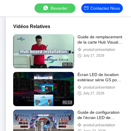
Bavarder
Contactez Nous
Vidéos Relatives
Guide de remplacement
de la carte Hub Visual
G10
produit présentation
July 27, 2026
08:05
Écran LED de location
extérieur série GS pour
événements
produit présentation
professionnels
July 27, 2026
01:13
Guide de configuration
de l'écran LED de
location de la série
produit présentation
Visual GS