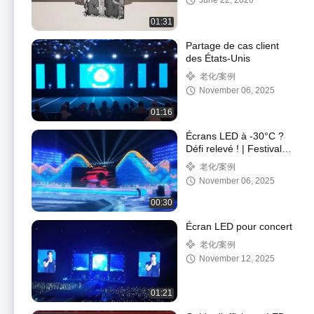
June 22, 2026
01:31
Partage de cas client
des États-Unis
老化/案例
November 06, 2025
01:16
Écrans LED à -30°C ?
Défi relevé ! | Festival
de glace et de neige de
老化/案例
Harbin
November 06, 2025
00:30
Écran LED pour concert
老化/案例
November 12, 2025
01:21