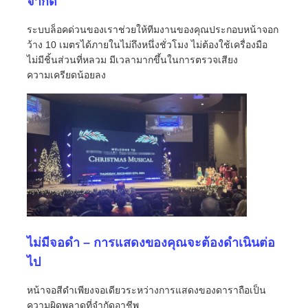
จำกัด
ระบบล็อคด่วนของเราช่วยให้ทีมงานของคุณประกอบหน้าจอก
รายการ VR
ว้าง 10 เมตรได้ภายในไม่ถึงหนึ่งชั่วโมง ไม่ต้องใช้เครื่องมือ
ไม่มีชิ้นส่วนที่หลวม มีเวลามากขึ้นในการตรวจเสียง
ความเครียดน้อยลง
เกี่ยวกับเรา
ทัวร์โรงงาน
การควบคุมคุณภาพ
ติดต่อเรา
ไม่มีจอดำ – การแสดงของคุณจะต้องดำเนินต่อ
ข่าว
ไป
หน้าจอสีดำเพียงจอเดียวระหว่างการแสดงของดาราถือเป็น
กรณี
ความผิดพลาดที่จำกัดอาชีพ