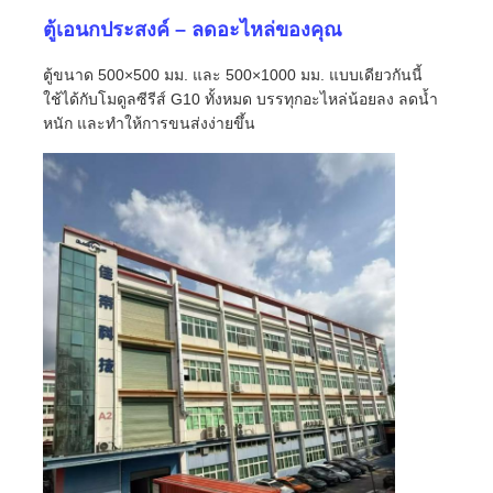
ตู้เอนกประสงค์ – ลดอะไหล่ของคุณ
หน้าจอ LED SMD
ตู้ขนาด 500×500 มม. และ 500×1000 มม. แบบเดียวกันนี้
ใช้ได้กับโมดูลซีรีส์ G10 ทั้งหมด บรรทุกอะไหล่น้อยลง ลดน้ำ
บอร์ดจอ LED นอก
หนัก และทำให้การขนส่งง่ายขึ้น
ป้ายโฆษณากลางแจ้ง