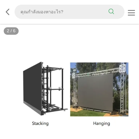
2
/
6