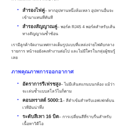
สำรองไฟคู่
– หากอุปทานหนึ่งล้มเหลว อุปทานอื่นจะ
ขอทุน
เข้ามาแทนที่ทันที
สำรองสัญญาณคู่
– พอร์ต RJ45 4 พอร์ตสำหรับเส้น
จอแสดงผล LED ผนังวิดีโอ
ทางสัญญาณซ้ำซ้อน
เรามีลูกค้าจัดงานเทศกาลเต็มรูปแบบที่แหล่งจ่ายไฟดับกลาง
รายการ หน้าจอยังคงทำงานต่อไป และไม่มีใครในกลุ่มผู้ชมรู้
หน้าจอแสดงผล LED
เลย
หน้าจอแสดงคอนเสิร์ต
ภาพคุณภาพการออกอากาศ
อัตราการรีเฟรชสูง
– ไม่มีเส้นสแกนบนกล้อง แม้ว่า
ให้เช่าจอ LED
จะเล่นซ้ำแบบสโลว์โมก็ตาม
คอนทราสต์ 5000:1
– สีดำเข้มสำหรับเอฟเฟกต์บน
ผนังวิดีโอ LED COB
เวทีอันน่าทึ่ง
ระดับสีเทา 16 บิต
– การเปลี่ยนสีที่ราบรื่นสำหรับ
เนื้อหาวิดีโอ
จอแสดงผล LED โปร่งใส