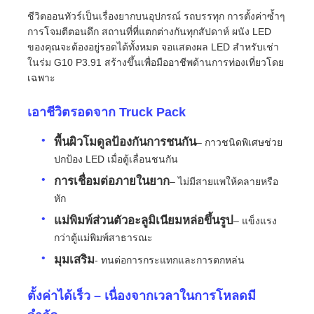
ชีวิตออนทัวร์เป็นเรื่องยากบนอุปกรณ์ รถบรรทุก การตั้งค่าซ้ำๆ
การโจมตีตอนดึก สถานที่ที่แตกต่างกันทุกสัปดาห์ ผนัง LED
ของคุณจะต้องอยู่รอดได้ทั้งหมด จอแสดงผล LED สำหรับเช่า
ในร่ม G10 P3.91 สร้างขึ้นเพื่อมืออาชีพด้านการท่องเที่ยวโดย
เฉพาะ
เอาชีวิตรอดจาก Truck Pack
พื้นผิวโมดูลป้องกันการชนกัน
– กาวชนิดพิเศษช่วย
ปกป้อง LED เมื่อตู้เลื่อนชนกัน
การเชื่อมต่อภายในยาก
– ไม่มีสายแพให้คลายหรือ
หัก
แม่พิมพ์ส่วนตัวอะลูมิเนียมหล่อขึ้นรูป
บ้าน
– แข็งแรง
กว่าตู้แม่พิมพ์สาธารณะ
มุมเสริม
- ทนต่อการกระแทกและการตกหล่น
สินค้า
ตั้งค่าได้เร็ว – เนื่องจากเวลาในการโหลดมี
วิดีโอ