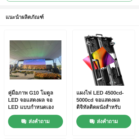
แนะนำผลิตภัณฑ์
คู่มือภาพ G10 โมดูล
แผงไฟ LED 4500cd-
LED จอแสดงผล จอ
5000cd จอแสดงผล
LED แบบกำหนดเอง
ดิจิทัลติดผนังสำหรับ
สำหรับใช้ภายในและ
โฆษณากลางแจ้ง
ส่งคำถาม
ส่งคำถาม
ภายนอกอาคาร