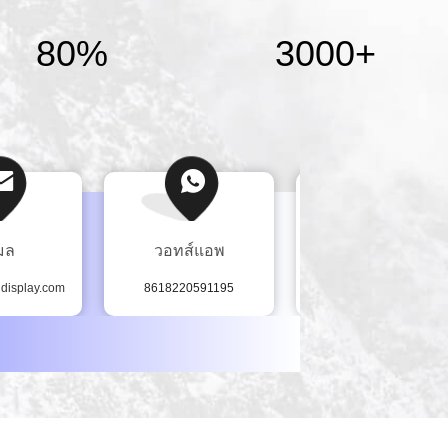
80%
3000
+
เมล
วอทส์แอพ
วีแชท
display.com
8618220591195
+86 18220591195