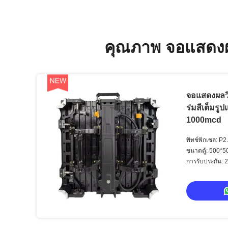
คุณภาพ จอแสดงผ
จอแสดงผลว
ร่มสีเต็มรู
1000mcd
พิทช์พิกเซล: P2
ขนาดตู้: 500*5
การรับประกัน: 2