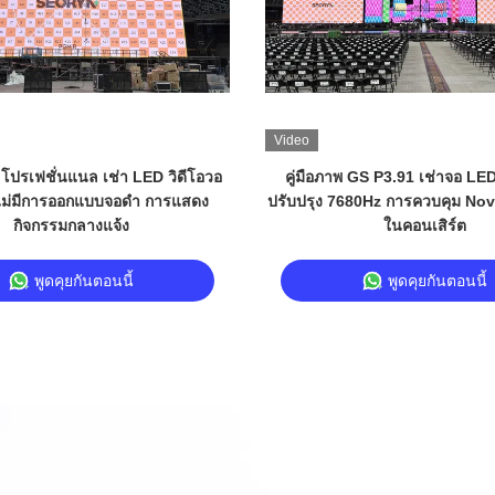
Video
อล โปรเฟชั่นแนล เช่า LED วิดีโอวอ
คู่มือภาพ GS P3.91 เช่าจอ LE
ไม่มีการออกแบบจอดํา การแสดง
ปรับปรุง 7680Hz การควบคุม Nov
กิจกรรมกลางแจ้ง
ในคอนเสิร์ต
พูดคุยกันตอนนี้
พูดคุยกันตอนนี้