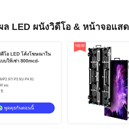
ล LED ผนังวิดีโอ & หน้าจอแส
ิดีโอ LED โค้งโฆษณาใน
ปแบบให้เช่า 800mcd-
.6/P2.97/ P3.91/ P4.81
00 มม.
 ปี
พูดคุยกันตอนนี้