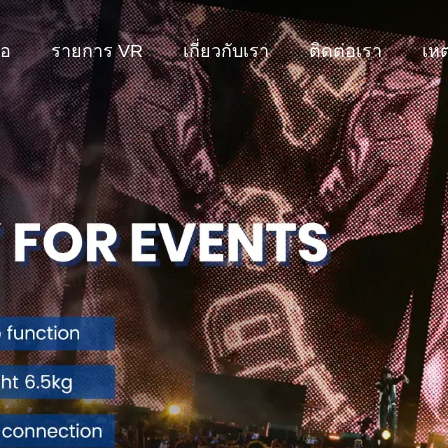
โอ
รายการ VR
เกี่ยวกับเรา
ติดต่อเรา
เหต