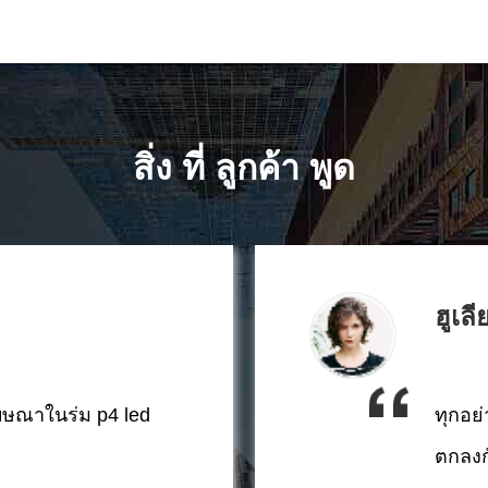
สิ่ง ที่ ลูกค้า พูด
ฮูเลี
ษณาในร่ม p4 led
ทุกอย
ตกลงก