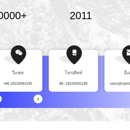
0000
+
2011
วีแชท
โทรศัพท์
อี
+86 18220591195
86--18220591195
sales@sqled