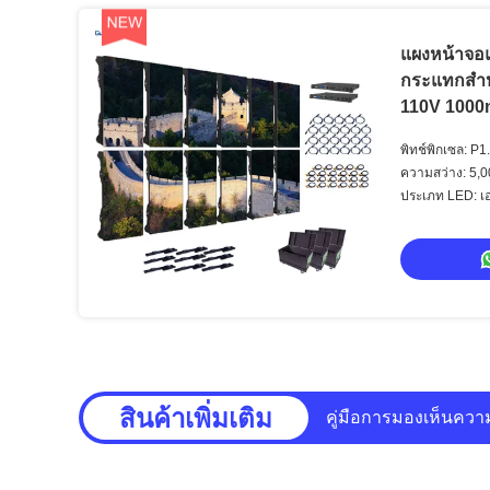
แผงหน้าจอแ
กระแทกสำหร
110V 1000n
พิทช์พิกเซล: P
ความสว่าง: 5,0
ประเภท LED: เอ
สินค้าเพิ่มเติม
คู่มือการแสดงผลภาพ 