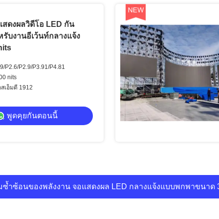
สดงผลวิดีโอ LED กัน
ับงานอีเว้นท์กลางแจ้ง
its
1.9/P2.6/P2.9/P3.91/P4.81
00 nits
สเอ็มดี 1912
พูดคุยกันตอนนี้
LED ประสิทธิภาพสูง P3.91 สำหรับโบสถ์ งานอีเว้นท์ และการแส