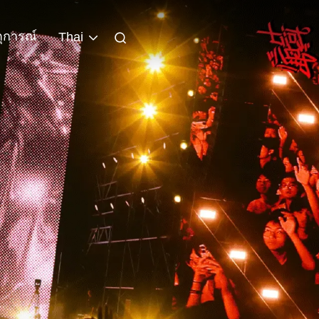
ุการณ์
Thai