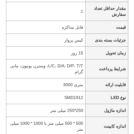
مقدار حداقل تعداد
1
سفارش
قیمت
قابل مذاکره
جزئیات بسته بندی
کیس پرواز
زمان تحویل
15 روز
L/C، D/A، D/P، T/T، وسترن یونیون، مانی
شرایط پرداخت
گرام
قابلیت ارائه
متری 3000
نوع LED
SMD1912
اندازه ماژول
250*250 میلی متر
500 * 500 میلی متر یا 1000 * 1000 میلی
اندازه کابینت
متر