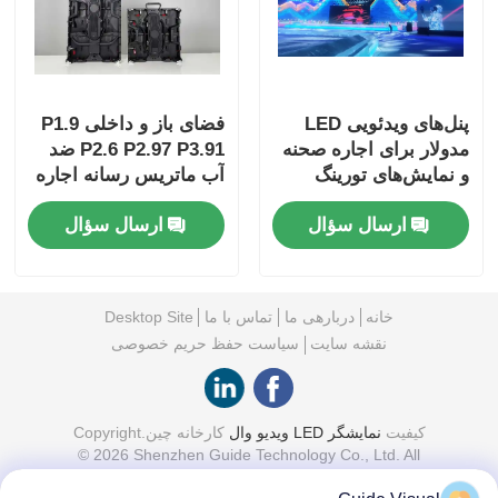
پنل‌های ویدئویی LED
فضای باز و داخلی P1.9
مدولار برای اجاره صحنه
P2.6 P2.97 P3.91 ضد
و نمایش‌های تورینگ
آب ماتریس رسانه اجاره
صفحه نمایش پانل
ارسال سؤال
ارسال سؤال
صفحه نمایش LED دیوار
ویدئویی
خانه
دربارهی ما
تماس با ما
Desktop Site
نقشه سایت
سیاست حفظ حریم خصوصی
کیفیت
نمایشگر LED ویدیو وال
کارخانه چین.Copyright
© 2026 Shenzhen Guide Technology Co., Ltd. All
Rights Reserved.