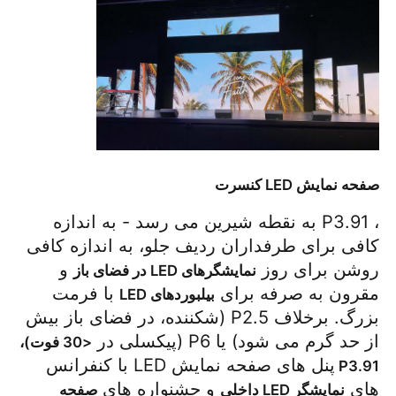
صفحه نمایش LED کنسرت
، P3.91 به نقطه شیرین می رسد - به اندازه
کافی برای طرفداران ردیف جلو، به اندازه کافی
روشن برای روز
و
نمایشگرهای LED در فضای باز
مقرون به صرفه برای
با فرمت
بیلبوردهای LED
بزرگ. برخلاف P2.5 (شکننده، در فضای باز بیش
از حد گرم می شود) یا P6 (پیکسلی در
<30 فوت)،
پنل های صفحه نمایش LED با کنفرانس
P3.91
های
و جشنواره های
نمایشگر LED داخلی
صفحه