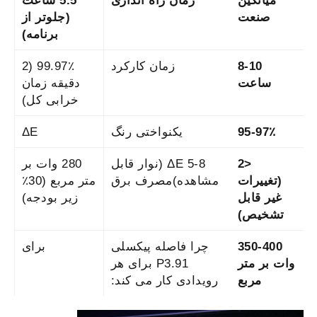
میانگین
زمان راه اندازی
5.5 ساعت
صنعت
(جلوتر از
برنامه)
8-10
زمان کارکرد
99.97٪ (2
ساعت
دقیقه زمان
خرابی کل)
95-97٪
یکنواختی رنگ
ΔE
<2
ΔE 5-8 (نوار قابل
280 وات بر
(تغییرات
مشاهده)مصرف برق
متر مربع (30٪
غیر قابل
زیر بودجه)
تشخیص)
350-400
چرا فاصله پیکسلی
برای
وات بر متر
P3.91 برای هر
مربع
رویدادی کار می کند: