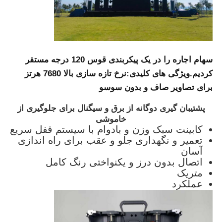
صفحه نمایش LED SMD
صفحه نمایش LED بیرونی
سهام اجاره را در یک پیکربندی قوس 120 درجه مستقر
کردیم.
ویژگی های کلیدی:
نرخ تازه سازی بالا 7680 هرتز
بیلبورد LED در فضای باز
برای تصاویر صاف و بدون سوسو
پشتیبان گیری دوگانه از برق و سیگنال برای جلوگیری از
خاموشی
کابینت سبک وزن و بادوام با سیستم قفل سریع
تعمیر و نگهداری جلو و عقب برای راه اندازی
آسان
اتصال بدون درز و یکنواختی رنگ کامل
متریک
عملکرد