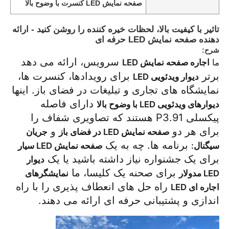
صفحه نمایش LED کنسرت با وضوح بالا
تاثیر با کیفیت بالا، لحظات خیره کننده را روشن کنید - ارائه
دهنده صفحه نمایش LED حرفه ای
شرح:
سرویس، ارائه می دهد
اجاره صفحه نمایش LED
ما
برتر
برای رویدادها، کنسرت ها،
دیوار ویدئویی LED
نمایشگاه های تجاری و تبلیغات در فضای باز. اینها
دارای فاصله
دیوارهای ویدئویی LED با وضوح بالا
پیکسلی P3.91 هستند که تصاویری شفاف را
برای هر دو
و
صفحه نمایش LED در فضای باز
جریان
برنامه ها. چه به یک
سیگنال:
صفحه نمایش LED سیار
برای یک جشنواره نیاز داشته باشید یا یک
دیوار
خانه
برای صحنه یک کلیسا، ما
LED مدولار
نمایشگرهای
راه حل های انعطاف پذیری را با راه
اجاره ای LED
محصولات
اندازی و پشتیبانی حرفه ای ارائه می دهند.
ویدیو