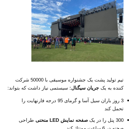
نمایش VR
درباره ما
بازدید از کارخانه
کنترل کیفیت
تیم تولید پشت یک جشنواره موسیقی با 50000 شرکت
کننده به یک
جریان سیگنال:
سیستمی نیاز داشت که بتواند:
با ما تماس بگیرید
3 روز باران سیل آسا و گرمای 95 درجه فارنهایت را
اخبار
تحمل کند
300 پنل را در یک
صفحه نمایش LED منحنی
طراحی
موارد
صحنه در 6 ساعت مونتاژ کند