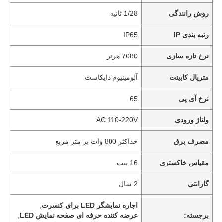
روش رانندگی
1/28 ثانیه
رتبه بندی IP
IP65
نرخ تازه سازی
7680 هرتز
متریال کابینت
آلومینیوم دایکاست
نرخ آی پی
65
ولتاژ ورودی
AC 110-220V
مصرف برق
حداکثر 800 وات بر متر مربع
مقیاس خاکستری
16 بیت
گارانتی
2 سال
اجاره نمایشگر LED برای کنسرت
,
برجسته:
عرضه کننده حرفه ای صفحه نمایش LED
,