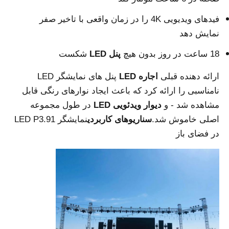
فیدهای ویدیویی 4K را در زمان واقعی با تاخیر صفر
درخواست قیمت
نمایش دهد
18 ساعت در روز بدون هیچ
پنل LED
شکست
نمایشگر LED ویدیو وال
ارائه دهنده قبلی
اجاره LED
پنل های نمایشگر LED
نامناسبی را ارائه کرد که باعث ایجاد نوارهای رنگی قابل
صفحه نمایش LED
مشاهده شد - و
دیوار ویدئویی LED
در طول مجموعه
اصلی خاموش شد.
سناریوهای کاربردی
نمایشگر LED P3.91
صفحه نمایش کنسرت LED
در فضای باز
اجاره صفحه نمایش LED
دیوار ویدیویی LED COB
نمایشگر LED شفاف