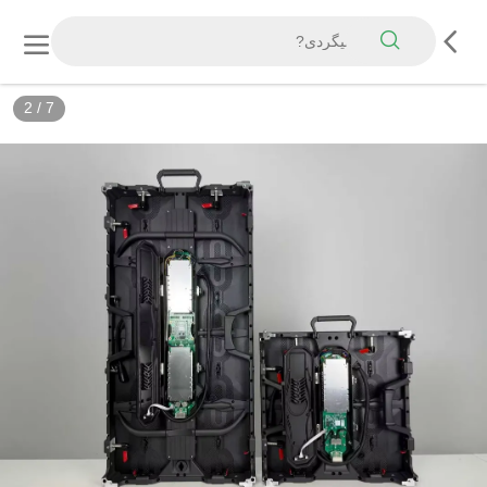
3
/
7