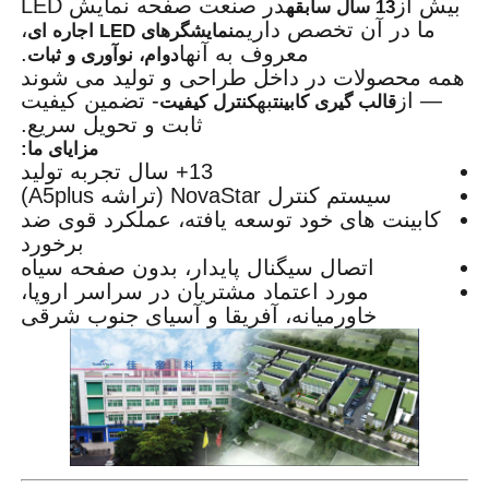
بیش از
در صنعت صفحه نمایش LED
13 سال سابقه
ما در آن تخصص داریم
،
نمایشگرهای LED اجاره ای
معروف به آنها
.
دوام، نوآوری و ثبات
همه محصولات در داخل طراحی و تولید می شوند
— از
به
- تضمین کیفیت
قالب گیری کابینت
کنترل کیفیت
ثابت و تحویل سریع.
مزایای ما:
13+ سال تجربه تولید
سیستم کنترل NovaStar (تراشه A5plus)
کابینت های خود توسعه یافته، عملکرد قوی ضد
برخورد
اتصال سیگنال پایدار، بدون صفحه سیاه
مورد اعتماد مشتریان در سراسر اروپا،
خاورمیانه، آفریقا و آسیای جنوب شرقی