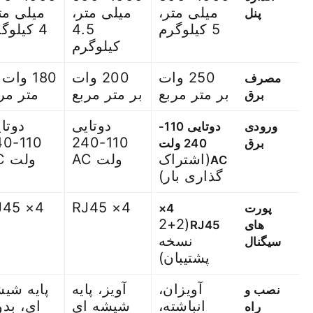
میلی متر،
میلی متر،
میلی مت
پنل
5 کیلوگرم
4.5
4 کیلوگرم
کیلوگرم
250 وات
200 وات
180 وات
مصرف
بر متر مربع
بر متر مربع
متر مر
برق
دوتایی
دوتا
ورودی
دوتایی 110-
-240
110-240
برق
240 ولت
(اشتراک
ولت AC
ولت AC
AC
گذاری بار)
4× RJ45
4× RJ45
پورت
4×
(2+2
های
RJ45
نسخه
سیگنال
پشتیبان)
آویزان،
آویز، پایه
پایه شی
نصب و
انباشته،
شیشه ای
ای، بد
راه