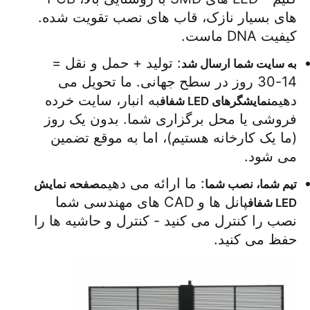
های بسیار نازک، قاب های نصب تقویت شده. 
کیفیت DNA ماست.
: تولید + حمل و نقل = 
به سایت شما ارسال شد
14-30 روز در سطح جهانی. ما تحویل می 
دهیم
به انبار، سایت خرده 
نمایشگرهای LED شفاف
فروشی یا محل برگزاری شما. بدون یک روز 
(ما یک کارخانه هستیم)، اما به موقع تضمین 
می شود.
: ما ارائه می دهیم
تیم شما، نصب شما
صفحه نمایش 
پانل ها و CAD های مهندسی شما 
LED شفاف
نصب را کنترل می کنید - کنترل و حاشیه ها را 
حفظ می کنید.