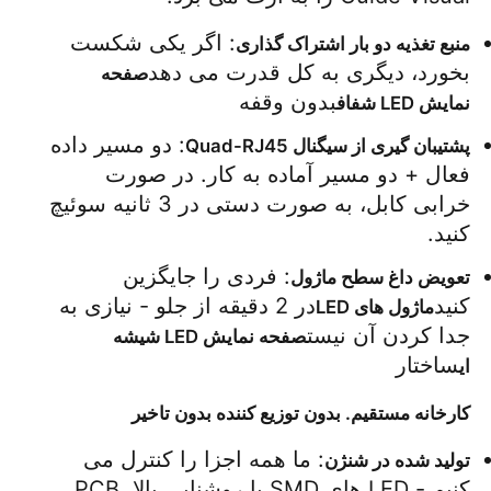
: اگر یکی شکست 
منبع تغذیه دو بار اشتراک گذاری
صفحه نمایش LED SMD
بخورد، دیگری به کل قدرت می دهد
صفحه 
بدون وقفه
نمایش LED شفاف
صفحه نمایش LED بیرونی
: دو مسیر داده 
پشتیبان گیری از سیگنال Quad-RJ45
فعال + دو مسیر آماده به کار. در صورت 
بیلبورد LED در فضای باز
خرابی کابل، به صورت دستی در 3 ثانیه سوئیچ 
کنید.
: فردی را جایگزین 
تعویض داغ سطح ماژول
کنید
در 2 دقیقه از جلو - نیازی به 
ماژول های LED
جدا کردن آن نیست
صفحه نمایش LED شیشه 
ساختار
ای
کارخانه مستقیم. بدون توزیع کننده بدون تاخیر
: ما همه اجزا را کنترل می 
تولید شده در شنژن
کنیم - LED های SMD با روشنایی بالا، PCB 