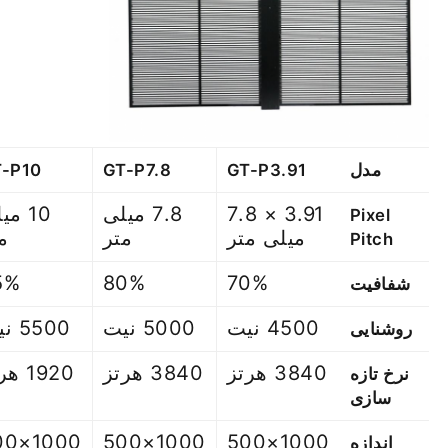
مدل
GT-P3.91
GT-P7.8
-P10
3.91 × 7.8
7.8 میلی
10 می
Pixel
میلی متر
متر
م
Pitch
5%
80%
70%
شفافیت
4500 نیت
5000 نیت
5500 نیت
روشنایی
3840 هرتز
3840 هرتز
1920 هرتز
نرخ تازه
سازی
×500
1000×500
1000×500
اندازه