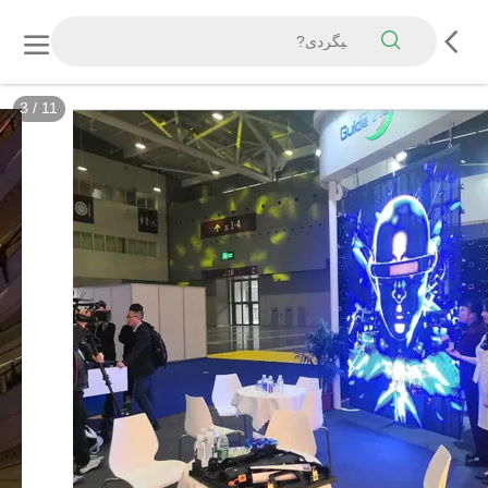
3
/
11