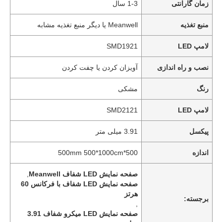
زمان گارانتی
1-3 سال
منبع تغذیه
Meanwell یا دیگر منبع تغذیه مشابه
لامپ LED
SMD1921
نصب و راه اندازی
آویزان کردن یا چفت کردن
رنگ
مشکی
لامپ LED
SMD2121
پیکسل
3.91 میلی متر
اندازه
500*500mm 500*1000cm
صفحه نمایش LED شفاف Meanwell
,
صفحه نمایش LED شفاف با فرکانس 60
هرتز
برجسته:
,
صفحه نمایش LED میکرو شفاف 3.91