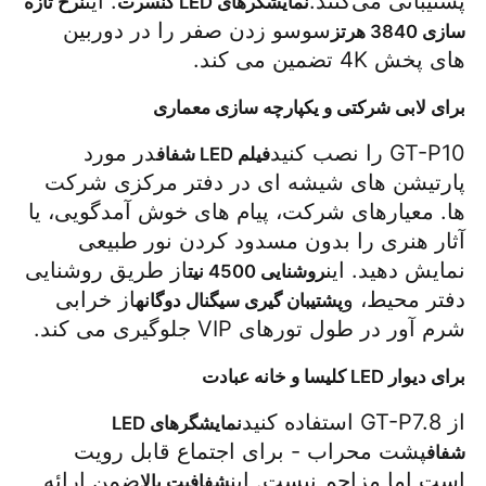
پشتیبانی می‌کنند.
. این
نمایشگرهای LED کنسرت
نرخ تازه 
سوسو زدن صفر را در دوربین 
سازی 3840 هرتز
های پخش 4K تضمین می کند.
برای لابی شرکتی و یکپارچه سازی معماری
GT-P10 را نصب کنید
در مورد 
فیلم LED شفاف
پارتیشن های شیشه ای در دفتر مرکزی شرکت 
ها. معیارهای شرکت، پیام های خوش آمدگویی، یا 
آثار هنری را بدون مسدود کردن نور طبیعی 
نمایش دهید. این
از طریق روشنایی 
روشنایی 4500 نیت
دفتر محیط، و
از خرابی 
پشتیبان گیری سیگنال دوگانه
شرم آور در طول تورهای VIP جلوگیری می کند.
برای دیوار LED کلیسا و خانه عبادت
از GT-P7.8 استفاده کنید
نمایشگرهای LED 
پشت محراب - برای اجتماع قابل رویت 
شفاف
است اما مزاحم نیست. این
ضمن ارائه 
شفافیت بالا