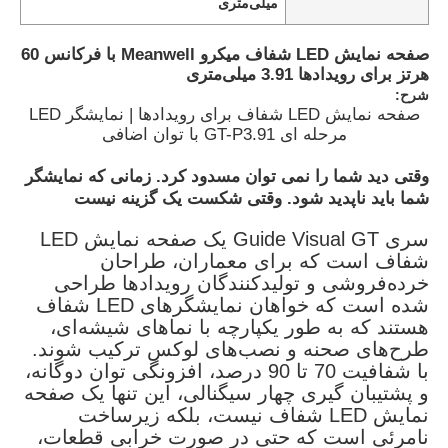
میلی‌متری
صفحه نمایش LED شفاف میکرو Meanwell با فرکانس 60
هرتز برای رویدادها 3.91 میلی‌متری
شرح:
صفحه نمایش LED شفاف برای رویدادها | نمایشگر LED
مرحله ای GT-P3.91 با توان اضافی
وقتی دید شما را نمی توان مسدود کرد. زمانی که نمایشگر
شما باید ناپدید شود. وقتی شکست یک گزینه نیست
سری Guide Visual GT یک صفحه نمایش LED
شفاف است که برای معماران، طراحان
خرده‌فروشی و تولیدکنندگان رویدادها طراحی
شده است که خواهان نمایشگرهای LED شفاف
خانه
هستند که به طور یکپارچه با نماهای شیشه‌ای،
طرح‌های صحنه و نصب‌های لوکس ترکیب شوند.
با شفافیت 70 تا 90 درصد، افزونگی توان دوگانه،
محصولات
و پشتیبان گیری چهار سیگنالی، این تنها یک صفحه
نمایش LED شفاف نیست، بلکه زیرساخت
نامرئی است که حتی در صورت خرابی قطعات،
ویدیو