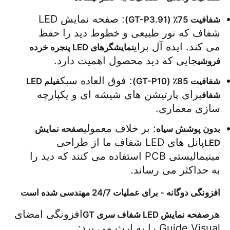
: صفحه نمایش LED 
شفافیت 75٪ (GT-P3.91)
درخواست قیمت
شفاف که نور طبیعی و خطوط دید را حفظ 
می کند. ایده آل برای
نمایشگرهای LED پنجره خرده 
جایی که دید محصول اهمیت دارد.
نمایشگر LED ویدیو وال
فروشی
: فوق العاده سبک
شفافیت 85٪ (GT-P10)
فیلم LED 
صفحه نمایش LED
برای پارتیشن های شیشه ای و یکپارچه 
شفاف
سازی معماری.
صفحه نمایش کنسرت LED
: بر خلاف معمولی
بدون پوشش سیاه
صفحه نمایش 
پانل های LED شفاف ما از طراحی 
LED
مینیمالیستی PCB استفاده می کنند که دید را 
اجاره صفحه نمایش LED
به حداکثر می رساند.
دیوار ویدیویی LED COB
افزونگی دوگانه - برای عملیات 24/7 مهندسی شده است
هر
افزونگی امضای 
صفحه نمایش LED شفاف سری GT
نمایشگر LED شفاف
Guide Visual را به ارث می برد: