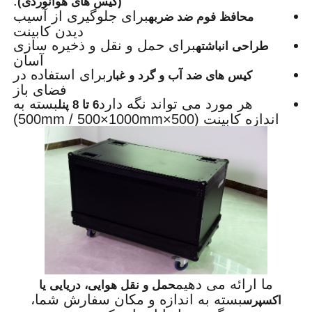
:
(کیس های هوانوردی)
برای جلوگیری از آسیب
محافظ فوم ضد ضربه
دیدن کابینت
برای حمل و نقل و ذخیره سازی
طراحی انباشته
آسان
برای استفاده در
کیس های ضد آب و گرد و غبار
فضای باز
هر مورد می تواند نگه دارد
بسته به
6 تا 8 پنل
اندازه کابینت (500×500mm / 500×1000mm)
ما ارائه می دهیم
حمل و نقل هوایی، دریایی یا
بسته به اندازه و مکان سفارش شما،
اکسپرس