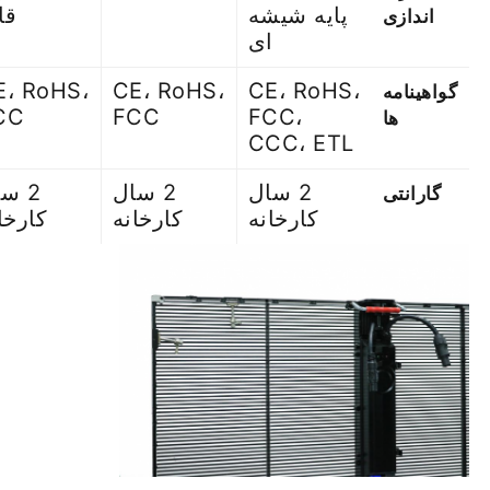
پایه شیشه
قا
اندازی
ای
E، RoHS،
CE، RoHS،
CE، RoHS،
گواهینامه
CC
FCC
FCC،
ها
CCC، ETL
2 سال
2 سال
2 س
گارانتی
کارخانه
کارخانه
کارخا