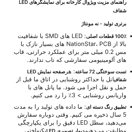
راهنمای مزیت ویژوال کارخانه برای نمایشگرهای LED
شفاف
برتری تولید - نه مونتاژ
: LED های SMD با شفافیت 
100٪ قطعات اصلی
بالا از NationStar، PCB های بسیار نازک با 
مس 0.2 میلی متر برای عملکرد حرارتی، قاب 
های آلومینیومی سفارشی که تاب ندارند.
: هر
تست سوختگی 72 ساعته
صفحه نمایش LED 
پانل با حداکثر روشنایی در اتاق ما قبل از 
شفاف
حمل و نقل اجرا می شود. ما پانل های با 
واریانس روشنایی > 3٪ را رد می کنیم.
: ما داده های تولید را به مدت 
تطبیق رنگ دسته ای
5 سال ذخیره می کنیم. وقتی دوباره سفارش 
می‌دهید، سطل LED دقیق را برای یکپارچگی 
مطابقت می‌دهیم
یکنواختی
دیوار تصویری LED