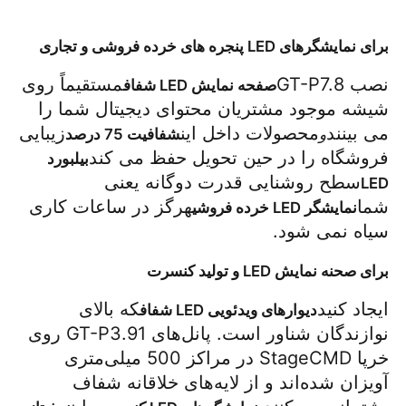
برای نمایشگرهای LED پنجره های خرده فروشی و تجاری
نصب GT-P7.8
مستقیماً روی 
صفحه نمایش LED شفاف
شیشه موجود مشتریان محتوای دیجیتال شما را 
می بینند
محصولات داخل این
زیبایی 
و
شفافیت 75 درصد
فروشگاه را در حین تحویل حفظ می کند
بیلبورد 
سطح روشنایی قدرت دوگانه یعنی 
LED
شما
هرگز در ساعات کاری 
نمایشگر LED خرده فروشی
سیاه نمی شود.
برای صحنه نمایش LED و تولید کنسرت
ایجاد کنید
که بالای 
دیوارهای ویدئویی LED شفاف
نوازندگان شناور است. پانل‌های GT-P3.91 روی 
خرپا StageCMD در مراکز 500 میلی‌متری 
آویزان شده‌اند و از لایه‌های خلاقانه شفاف 