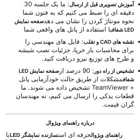
: ما یک جلسه 30 
آموزش تصویری قبل از ارسال
دقیقه ای را ضبط می کنیم که به فنون شما 
نحوه مونتاژ کردن را نشان می دهد
صفحه نمایش 
با استفاده از پانل های واقعی شما
LED شفاف
: فایل های مهندسی را 
نقشه های CAD و تقلب
برای محاسبات بار خرپا، جزئیات نصب شیشه 
و طرح های توزیع نیرو دریافت کنید.
: 90 درصد از
تشخیص از راه دور
صفحه نمایش LED 
مشکلات از طریق حالت خودآزمایی پانل 
شفاف
+ TeamViewer تشخیص داده می شوند. ما 
قطعات یدکی را ارسال می کنیم، نه مهندسان 
گران قیمت.
درباره راهنمای ویژوال
حرفه ای است
با
راهنمای ویژوال
سازنده نمایشگر LED