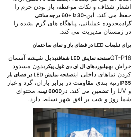
اشعار شفاف و نکات موعظه، باز بودن حرم را 
حفظ می کند. این
-30 تا +60 درجه سانتی 
محدوده عملیاتی، پناهگاه های گرم نشده را 
گراد
در زمستان مدیریت می کند.
برای تبلیغات LED در فضای باز و نمای ساختمان
GT-P16
تبدیل شیشه آسمان 
صفحه نمایش LED شفاف
خراش به
بدون مسدود 
بیلبوردهای ال ای دی غول پیکر
کردن نماهای داخلی این
صفحه نمایش LED در فضای باز 
رتبه بندی مقاومت در برابر باران، گرد و غبار 
IP65
و UV را تضمین می کند. در
، محتوای 
6000 نیت
شما روز و شب بر افق شهر تسلط دارد.