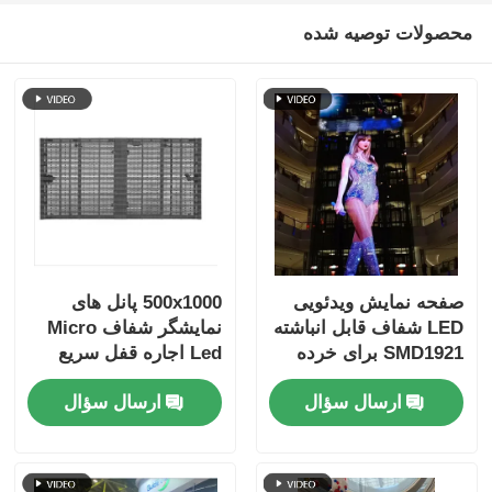
محصولات توصیه شده
صفحه نمایش ویدئویی
500x1000 پانل های
LED شفاف قابل انباشته
نمایشگر شفاف Micro
SMD1921 برای خرده
Led اجاره قفل سریع
فروشی
سفارشی
ارسال سؤال
ارسال سؤال