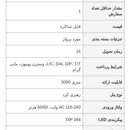
مقدار حداقل تعداد
1
سفارش
قیمت
قابل مذاکره
جزئیات بسته بندی
مورد پرواز
زمان تحویل
15
L/C، D/A، D/P، T/T، وسترن یونیون، مانی
شرایط پرداخت
گرام
قابلیت ارائه
متری 3000
نوع پنل
رهبری کرد
ولتاژ ورودی
AC 110-240 ولت، 50/60 هرتز
پیکربندی LED
DIP 346