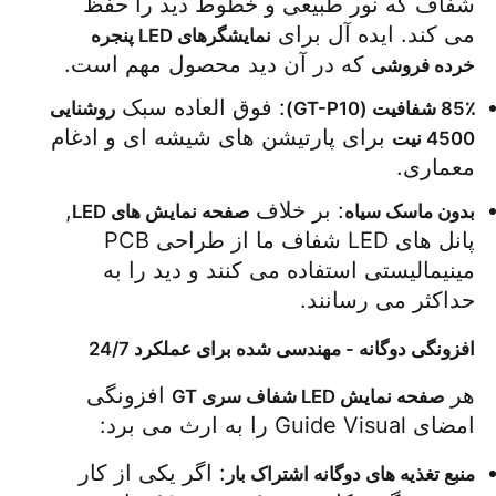
شفاف که نور طبیعی و خطوط دید را حفظ 
می کند. ایده آل برای 
نمایشگرهای LED پنجره 
درخواست قیمت
 که در آن دید محصول مهم است.
خرده فروشی
: فوق العاده سبک 
85٪ شفافیت (GT-P10)
روشنایی 
نمایشگر LED ویدیو وال
 برای پارتیشن های شیشه ای و ادغام 
4500 نیت
معماری.
صفحه نمایش LED
: بر خلاف 
, 
بدون ماسک سیاه
صفحه نمایش های LED
پانل های LED شفاف ما از طراحی PCB 
مینیمالیستی استفاده می کنند و دید را به 
صفحه نمایش کنسرت LED
حداکثر می رسانند.
اجاره صفحه نمایش LED
افزونگی دوگانه - مهندسی شده برای عملکرد 24/7
هر 
 افزونگی 
صفحه نمایش LED شفاف سری GT
دیوار ویدیویی LED COB
امضای Guide Visual را به ارث می برد:
: اگر یکی از کار 
منبع تغذیه های دوگانه اشتراک بار
نمایشگر LED شفاف