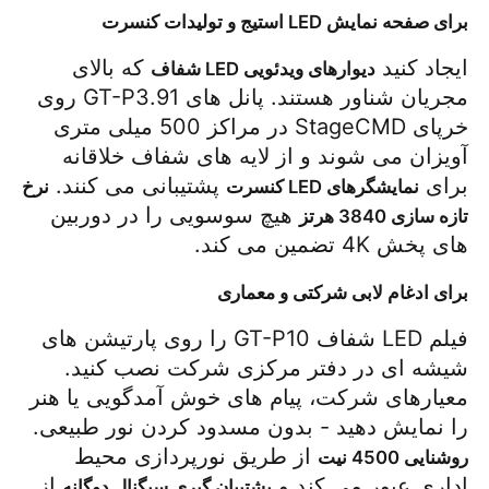
برای صفحه نمایش LED استیج و تولیدات کنسرت
ایجاد کنید 
 که بالای 
دیوارهای ویدئویی LED شفاف
مجریان شناور هستند. پانل های GT-P3.91 روی 
خرپای StageCMD در مراکز 500 میلی متری 
آویزان می شوند و از لایه های شفاف خلاقانه 
برای 
 پشتیبانی می کنند. 
نمایشگرهای LED کنسرت
نرخ 
 هیچ سوسویی را در دوربین 
تازه سازی 3840 هرتز
های پخش 4K تضمین می کند.
برای ادغام لابی شرکتی و معماری
فیلم LED شفاف GT-P10 را روی پارتیشن های 
شیشه ای در دفتر مرکزی شرکت نصب کنید. 
معیارهای شرکت، پیام های خوش آمدگویی یا هنر 
را نمایش دهید - بدون مسدود کردن نور طبیعی. 
 از طریق نورپردازی محیط 
روشنایی 4500 نیت
اداری عبور می کند و 
 از 
پشتیبان گیری سیگنال دوگانه