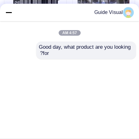
Guide Visual
صفحه نمایش تبلیغاتی ال
صفحه نمایش LED
4:57 AM
ای دی فوق العاده باریک
شفاف تجاری دیوار
شفاف داخلی و خارجی
ویدئویی 50 هرتز ODM
Good day, what product are you looking 
for?
ارسال سؤال
ارسال سؤال
خانه
دربارهی ما
تماس با ما
Desktop Site
نقشه سایت
سیاست حفظ حریم خصوصی
کیفیت
نمایشگر LED ویدیو وال
کارخانه چین.Copyright
© 2026 Shenzhen Guide Technology Co., Ltd. All
Rights Reserved.