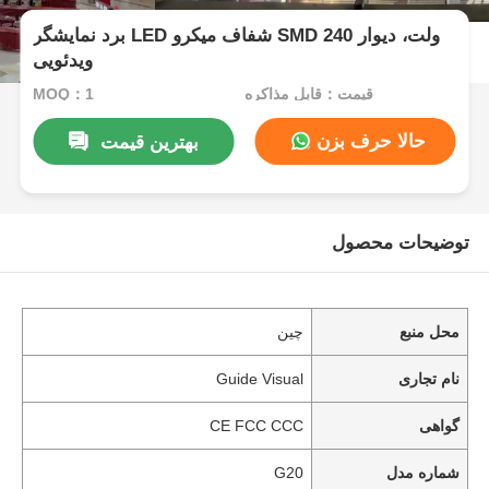
برد نمایشگر LED شفاف میکرو SMD 240 ولت، دیوار
ویدئویی
قیمت：قابل مذاکره
MOQ：1
حالا حرف بزن
بهترین قیمت
توضیحات محصول
محل منبع
چین
نام تجاری
Guide Visual
گواهی
CE FCC CCC
شماره مدل
G20