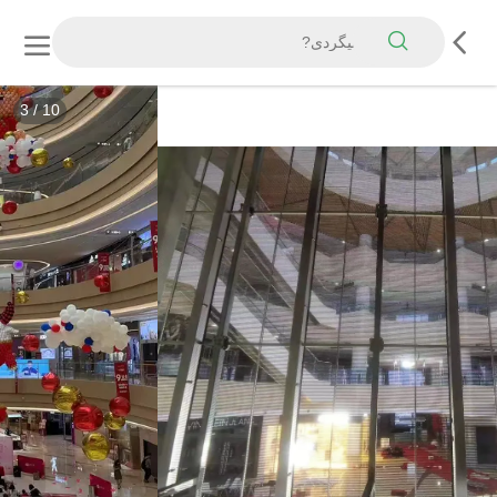
3
/
10