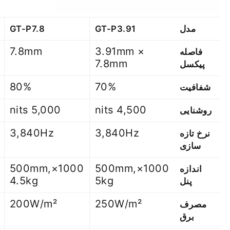
مدل
GT-P3.91
GT-P7.8
7.8mm
3.91mm ×
فاصله
7.8mm
پیکسل
80%
70%
شفافیت
5,000 nits
4,500 nits
روشنایی
3,840Hz
3,840Hz
نرخ تازه
سازی
1000×500mm,
1000×500mm,
اندازه
4.5kg
5kg
پنل
200W/m²
250W/m²
مصرف
برق