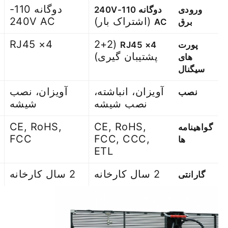
دوگانه 110-
ورودی
دوگانه 110-240V
(اشتراک بار)
240V AC
برق
AC
4× RJ45
(2+2
پورت
4× RJ45
پشتیبان گیری)
های
سیگنال
آویزان، انباشته،
آویزان، نصب
نصب
نصب شیشه
شیشه
CE, RoHS,
CE, RoHS,
گواهینامه
FCC
FCC, CCC,
ها
ETL
2 سال کارخانه
2 سال کارخانه
گارانتی