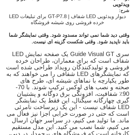
ویدئویی
شرح:
دیوار ویدئویی LED شفاف | GT-P7.8 برای تبلیغات LED
خرده فروشی روی شیشه فروشگاه
وقتی دید شما نمی تواند مسدود شود. وقتی نمایشگر شما
باید ناپدید شود. وقتی شکست گزینه ای نیست.
سری Guide Visual GT یک صفحه نمایش LED
شفاف است که برای معماران، طراحان خرده
فروشی و تولیدکنندگان رویداد طراحی شده است
که نمایشگرهای LED شفافی را می خواهند که به
طور یکپارچه با نماهای شیشه ای، طرح های
صحنه و نصب های لوکس ترکیب شوند. با 70-
90٪ شفافیت، افزونگی برق دوگانه و پشتیبان
خانه
گیری چهارگانه سیگنال، این فقط یک نمایشگر
LED شفاف نیست - این یک زیرساخت نامرئی
است که حتی در صورت خرابی اجزا نیز فعال می
محصولات
ماند. ما تولید می کنیم، در سراسر جهان ارسال
می کنیم، شما نصب می کنید. این مدل مستقیم
کارخانه است که فروشگاه های پرچمدار در دبی،
ویدیو