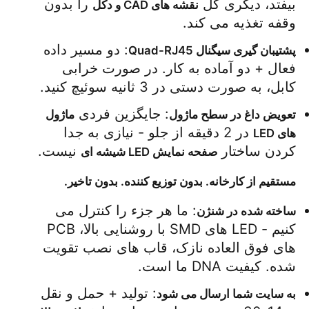
بیفتد، دیگری کل 
 را بدون 
نقشه های CAD و دکل
وقفه تغذیه می کند.
صفحه نمایش LED SMD
: دو مسیر داده 
پشتیبان گیری سیگنال Quad-RJ45
فعال + دو آماده به کار. در صورت خرابی 
صفحه نمایش LED بیرونی
کابل، به صورت دستی در 3 ثانیه سوئیچ کنید.
: جایگزین فردی 
تعویض داغ در سطح ماژول
ماژول 
بیلبورد LED در فضای باز
 در 2 دقیقه از جلو - نیازی به جدا 
های LED
کردن ساختار 
 نیست.
صفحه نمایش LED شیشه ای
مستقیم از کارخانه. بدون توزیع کننده. بدون تاخیر.
: ما هر جزء را کنترل می 
ساخته شده در شنژن
کنیم - LED های SMD با روشنایی بالا، PCB 
های فوق العاده نازک، قاب های نصب تقویت 
شده. کیفیت DNA ما است.
: تولید + حمل و نقل 
به سایت شما ارسال می شود