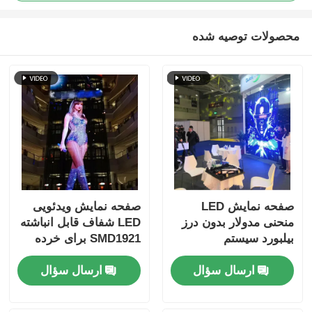
محصولات توصیه شده
صفحه نمایش LED
صفحه نمایش ویدئویی
منحنی مدولار بدون درز
LED شفاف قابل انباشته
بیلبورد سیستم
SMD1921 برای خرده
NovaStar 6000nits
فروشی
ارسال سؤال
ارسال سؤال