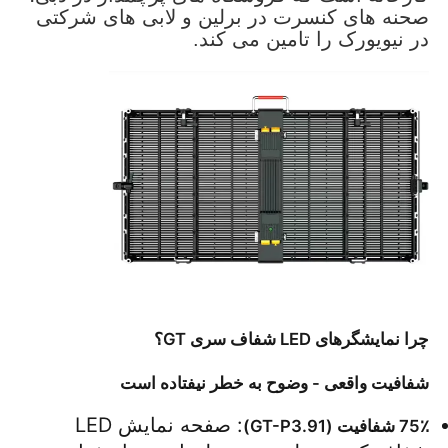
صحنه های کنسرت در برلین و لابی های شرکتی
در نیویورک را تامین می کند.
نمایش VR
درباره ما
بازدید از کارخانه
کنترل کیفیت
با ما تماس بگیرید
چرا نمایشگرهای LED شفاف سری GT؟
اخبار
شفافیت واقعی - وضوح به خطر نیفتاده است
: صفحه نمایش LED 
75٪ شفافیت (GT-P3.91)
موارد