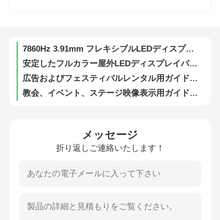
SMD1912 IP65 防水フレキシブルLEDビデオウォールディスプレイスクリーン 教会やコンサートイベント用
工場直販LEDスクリーンレンタルパネル | P4.81屋外ディスプレイ、現場配送
VRショー
7860Hz 3.91mm フレキシブルLEDディスプレイ スクリーン レンタル ダイレクトビュー LEDビデオウォール
安定したフルカラー屋外LEDディスプレイパネル – ガイドビジュアルG10デジタル看板、企業広告用
私たちについて
広告およびフェスティバルレンタル用ガイドビジュアル冗長性パワーポータブル3.91mm屋外LEDディスプレイ画面
教会、イベント、ステージ映像表示用ガイドビジュアル高性能P3.91 LEDスクリーンパネル
工場見学
SMD LED フレキシブルスクリーン 7680Hz P3.91 屋外イベント広告用 250W/㎡
スタジアム周縁コンサートLEDスクリーンディスプレイビデオウォールSMD1912軽量
品質管理
ステージおよびイベントレンタル用の冗長電源付き工場価格HUBパネルLEDスクリーン
メッセージ
7680Hz超高刷新率 IP65 防水モジュール式LEDディスプレイ壁 ビジネス・トレード・イベント用
折り返しご連絡いたします！
お問い合わせ
16ビット透明LED屋外ディスプレイ画面ビデオウォール、屋内展示会およびショー用
防水屋外LEDディスプレイウォールボード – スポーツ＆文化イベント向けガイドビジュアルG10デジタルパネル
ニュース
ウルトラクリア 5000nits LEDビデオウォールディスプレイ デジタルスクリーン P2.9 P3.9 ショッピングモール向け
高リフレッシュレート ピクセルピッチ P2.6 P2.9 P3.91 LEDビデオウォールパネル 教会およびイベント用
ケース
イベント用インタラクティブモジュラー曲げ可能なLEDスクリーンディスプレイウォール