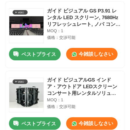
ガイド ビジュアル GS P3.91 レ
ンタル LED スクリーン, 7680Hz
リフレッシュレート, ノバ コント
ロール,コンサート用
MOQ：1
価格：交渉可能
今雑談しなさい
ベストプライス
ガイド ビジュアルGS インド
ア・アウトドア LEDスクリーン
ホーム
コンサート用レンタルソリュー
ション
MOQ：1
価格：交渉可能
製品
今雑談しなさい
ベストプライス
動画
バックアップフルカラーLEDデジタルディスプレイボード高輝度P2.9 7680Hz