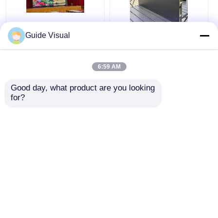
Guide Visual
小型ピクセルピッチ
アンチグレア COB
COB LEDビデオウォ
LED ビデオウォール
ール P0.6 P0.7 P0.9 マ
マイクロピクセルピッ
イクロ薄型広告スクリ
チ ディスプレイ スク
6:59 AM
ーン
リーン 3840HZ
ベストプライス
ベストプライス
Good day, what product are you looking 
for?
今雑談しなさい
今雑談しなさい
多くを見て下さい
Desktop Site
ホーム
企業情報
お問い合わせ
地図
プライバシーポリシー規約