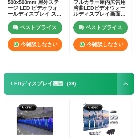
500x500mm 屋外ステ
フルカラー屋内広告用
ージ LED ビデオウォ
湾曲LEDビデオウォー
ールディスプレイ スク
ルディスプレイ画面レ
SMD LEDスクリーン
リーンパネル P3.91
ンタル 800mcd-
1000mcd
ベストプライス
ベストプライス
屋外用LEDディスプレイボード
今雑談しなさい
今雑談しなさい
屋外の導かれた看板
(39)
LEDディスプレイ画面