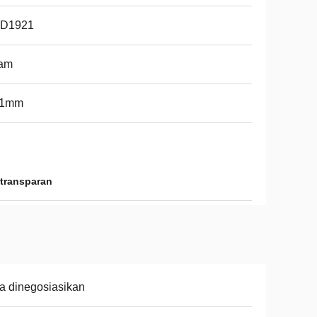
D1921
tam
91mm
 transparan
a dinegosiasikan