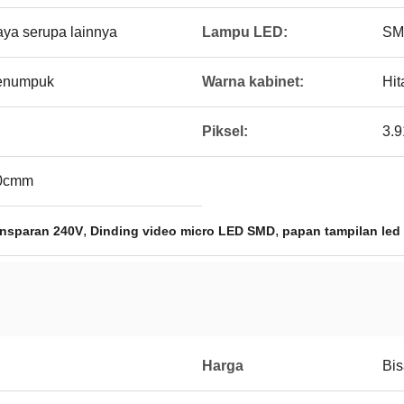
aya serupa lainnya
Lampu LED:
SM
enumpuk
Warna kabinet:
Hi
Piksel:
3.
00cmm
,
,
ansparan 240V
Dinding video micro LED SMD
papan tampilan led
Harga
Bis