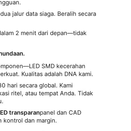
ngguan.
 dua jalur data siaga. Beralih secara 
dalam 2 menit dari depan—tidak 
enundaan.
 komponen—LED SMD kecerahan 
perkuat. Kualitas adalah DNA kami.
0 hari secara global. Kami 
asi ritel, atau tempat Anda. Tidak 
u.
LED transparan
panel dan CAD 
 kontrol dan margin.