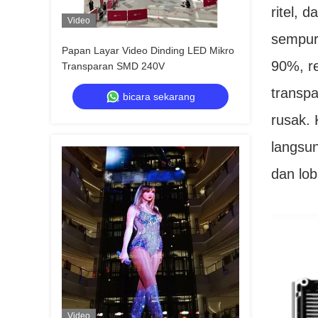
ritel,
Video
sempur
Papan Layar Video Dinding LED Mikro
90%, r
Transparan SMD 240V
transpa
bicara sekarang
rusak.
langsun
dan lob
Video