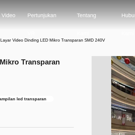
Video
Pertunjukan
Tentang
Hubu
VR
Kami
Kami
Layar Video Dinding LED Mikro Transparan SMD 240V
Mikro Transparan
ampilan led transparan