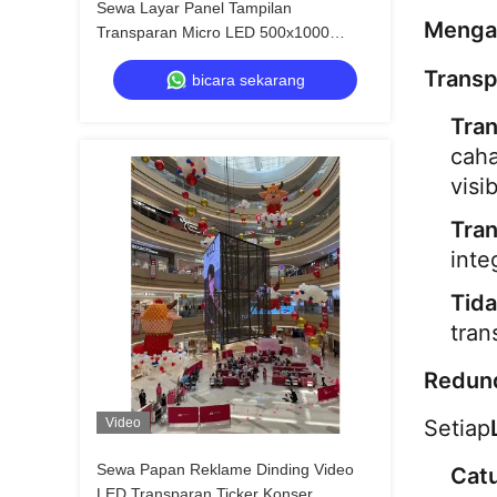
Sewa Layar Panel Tampilan
Mengap
Transparan Micro LED 500x1000
Kustom Kunci Cepat
Transp
bicara sekarang
Tran
caha
visi
Tra
inte
Tid
tran
Redund
Video
Setiap
Sewa Papan Reklame Dinding Video
Cat
LED Transparan Ticker Konser