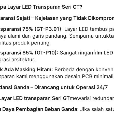
a Layar LED Transparan Seri GT?
aransi Sejati – Kejelasan yang Tidak Dikompro
sparansi 75% (GT-P3.91)
: Layar LED tembus 
ya alami dan garis pandang. Sempurna untuk
ta
bilitas produk penting.
nsparansi 85% (GT-P10)
: Sangat ringan
film LED
grasi arsitektur.
ak Ada Masking Hitam
: Berbeda dengan konven
sparan kami menggunakan desain PCB minimalis,
ansi Ganda – Dirancang untuk Operasi 24/7
Layar LED transparan Seri GT
mewarisi redundan
u Daya Pembagian Beban Ganda
: Jika salah sa