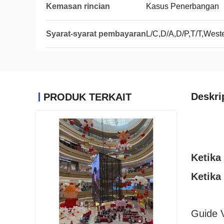
Kemasan rincian
Kasus Penerbangan
Syarat-syarat pembayaran
L/C,D/A,D/P,T/T,Wes
Deskri
PRODUK TERKAIT
Ketika
Ketika
Guide V