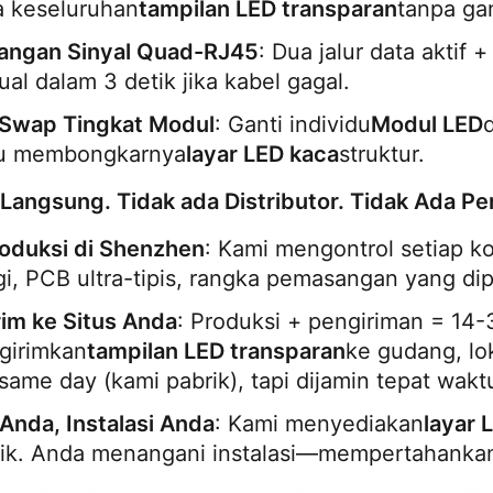
 keseluruhan
tampilan LED transparan
tanpa ga
angan Sinyal Quad-RJ45
: Dua jalur data aktif +
al dalam 3 detik jika kabel gagal.
 Swap Tingkat Modul
: Ganti individu
Modul LED
lu membongkarnya
layar LED kaca
struktur.
 Langsung. Tidak ada Distributor. Tidak Ada P
oduksi di Shenzhen
: Kami mengontrol setiap
gi, PCB ultra-tipis, rangka pemasangan yang di
rim ke Situs Anda
: Produksi + pengiriman = 14-3
girimkan
tampilan LED transparan
ke gudang, lok
same day (kami pabrik), tapi dijamin tepat wakt
Anda, Instalasi Anda
: Kami menyediakan
layar 
ik. Anda menangani instalasi—mempertahankan