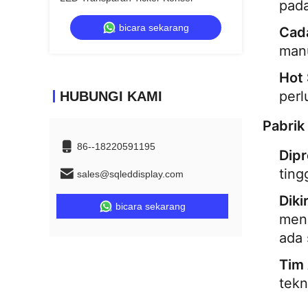
pada
bicara sekarang
Cad
manu
Hot
per
HUBUNGI KAMI
Pabrik
86--18220591195
Dipr
ting
sales@sqleddisplay.com
Diki
bicara sekarang
men
ada 
Tim 
tekn