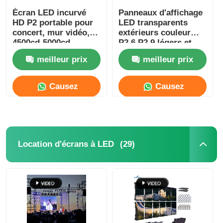
Écran LED incurvé
Panneaux d'affichage
HD P2 portable pour
LED transparents
concert, mur vidéo,
extérieurs couleur
4500cd-5000cd
P2.6 P2.9 légers et
personnalisés,
meilleur prix
meilleur prix
étanches
Causez
Causez
Maintenant
Maintenant
(29)
Location d'écrans à LED