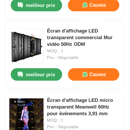
Causez
meilleur prix
Maintenant
Écran d'affichage LED
transparent commercial Mur
vidéo 50Hz ODM
MOQ：1
Prix：Négociable
Causez
meilleur prix
Maintenant
Accueil
Écran d'affichage LED micro
transparent Meanwell 60Hz
Produits
pour événements 3,91 mm
MOQ：1
Prix：Négociable
Vidéos