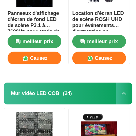
Panneaux d'affichage
Location d'écran LED
d'écran de fond LED
de scène ROSH UHD
de scène P3.1 à
pour événements
7680Hz pour stade de
d'entreprise en
football haute
intérieur
meilleur prix
meilleur prix
résolution
Causez
Causez
Maintenant
Maintenant
(24)
Mur vidéo LED COB