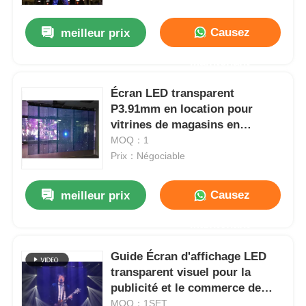
Causez
meilleur prix
Spectacle de réalité virtuelle
Maintenant
À propos de nous
Écran LED transparent
P3.91mm en location pour
vitrines de magasins en
Visite de l'usine
extérieur
MOQ：1
Prix：Négociable
Contrôle de qualité
Causez
meilleur prix
Nous contacter
Maintenant
Nouvelles
Guide Écran d'affichage LED
transparent visuel pour la
publicité et le commerce de
Cas
détail
MOQ：1SET