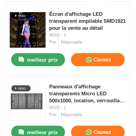
Maintenant
Écran d'affichage LED
transparent empilable SMD1921
pour la vente au détail
MOQ：1
Prix：Négociable
Causez
meilleur prix
Maintenant
Panneaux d'affichage
transparents Micro LED
500x1000, location, verrouillage
rapide, personnalisés
MOQ：1
Prix：Négociable
Causez
meilleur prix