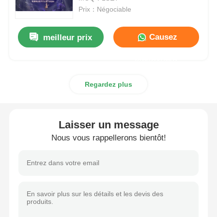
Prix：Négociable
Demander un devis
Causez
meilleur prix
Affichage de mur vidéo LED
Maintenant
Regardez plus
écran d'affichage LED
Écran du concert LED
Laisser un message
Nous vous rappellerons bientôt!
Location d'écrans à LED
Mur vidéo LED COB
Affichage LED transparent