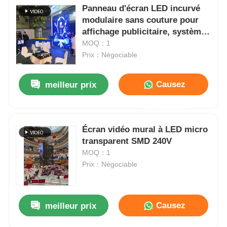
Panneau d'écran LED incurvé
modulaire sans couture pour
affichage publicitaire, système
NovaStar, 6000 nits
MOQ：1
Prix：Négociable
Causez
meilleur prix
Maintenant
Écran vidéo mural à LED micro
transparent SMD 240V
MOQ：1
Prix：Négociable
Causez
meilleur prix