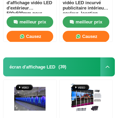
d'affichage vidéo LED
vidéo LED incurvé
d'extérieur
publicitaire intérieur
500x500mm pour
couleur, location,
scène P3.91
800mcd-1000mcd
meilleur prix
meilleur prix
Causez
Causez
Maintenant
Maintenant
(39)
écran d'affichage LED