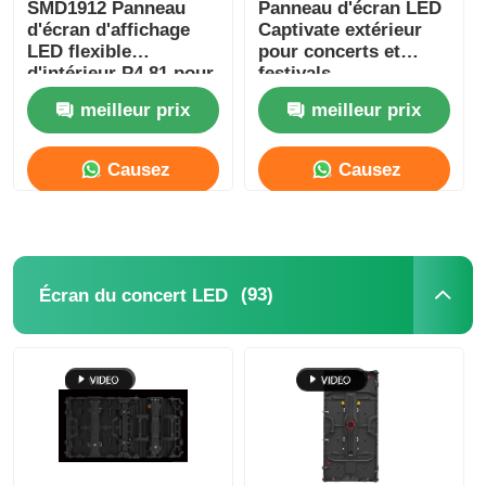
SMD1912 Panneau
Panneau d'écran LED
d'écran d'affichage
Captivate extérieur
LED flexible
pour concerts et
d'intérieur P4.81 pour
festivals
la location
250mm*250mm
meilleur prix
meilleur prix
d'événements
publicitaires
Causez
Causez
Maintenant
Maintenant
(93)
Écran du concert LED