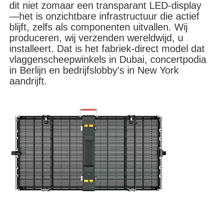
dit niet zomaar een transparant LED-display
—het is onzichtbare infrastructuur die actief
blijft, zelfs als componenten uitvallen. Wij
VR -show
produceren, wij verzenden wereldwijd, u
installeert. Dat is het fabriek-direct model dat
vlaggenscheepwinkels in Dubai, concertpodia
Over Ons
in Berlijn en bedrijfslobby's in New York
aandrijft.
Fabriekstour
Kwaliteitscontrole
Neem contact met ons op
Nieuws
Gevallen