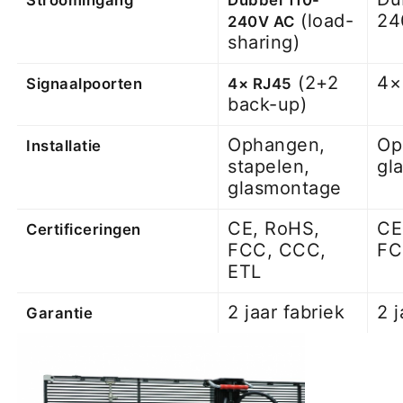
(load-
24
240V AC
sharing)
(2+2
4×
Signaalpoorten
4× RJ45
back-up)
Ophangen,
Op
Installatie
stapelen,
gl
glasmontage
CE, RoHS,
CE
Certificeringen
FCC, CCC,
F
ETL
2 jaar fabriek
2 j
Garantie