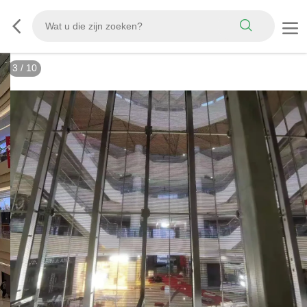
3
/
10