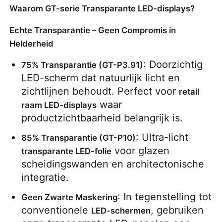
Waarom GT-serie Transparante LED-displays?
Offerte Aanvragen
Echte Transparantie – Geen Compromis in
Helderheid
LED-videomuurweergave
: Doorzichtig 
75% Transparantie (GT-P3.91)
LED-scherm dat natuurlijk licht en 
LED -schermscherm
zichtlijnen behoudt. Perfect voor 
retail 
 waar 
raam LED-displays
productzichtbaarheid belangrijk is.
Overleg het LEIDENE Scherm
: Ultra-licht 
85% Transparantie (GT-P10)
 voor glazen 
transparante LED-folie
Verhuur van LED-schermen
scheidingswanden en architectonische 
integratie.
COB LED VIDEO WALL
: In tegenstelling tot 
Geen Zwarte Maskering
conventionele 
, gebruiken 
LED-schermen
Transparant LED -display