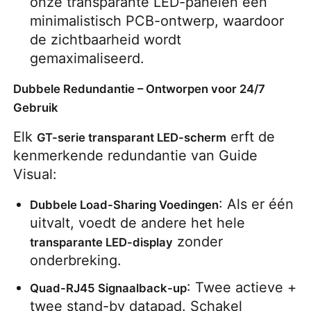
onze transparante LED-panelen een 
minimalistisch PCB-ontwerp, waardoor 
SMD LED Scherm
de zichtbaarheid wordt 
gemaximaliseerd.
Buiten LED-displaybord
Dubbele Redundantie – Ontworpen voor 24/7
Gebruik
Buiten geleid reclamebord
Elk 
 erft de 
GT-serie transparant LED-scherm
kenmerkende redundantie van Guide 
Visual:
: Als er één 
Dubbele Load-Sharing Voedingen
uitvalt, voedt de andere het hele 
 zonder 
transparante LED-display
onderbreking.
: Twee actieve + 
Quad-RJ45 Signaalback-up
twee stand-by datapad. Schakel 