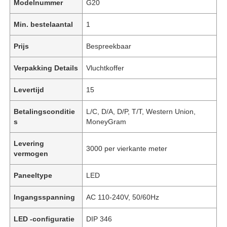
Modelnummer
G20
Min. bestelaantal
1
Prijs
Bespreekbaar
Verpakking Details
Vluchtkoffer
Levertijd
15
Betalingsconditie
L/C, D/A, D/P, T/T, Western Union,
s
MoneyGram
Levering
3000 per vierkante meter
vermogen
Paneeltype
LED
Ingangsspanning
AC 110-240V, 50/60Hz
LED -configuratie
DIP 346