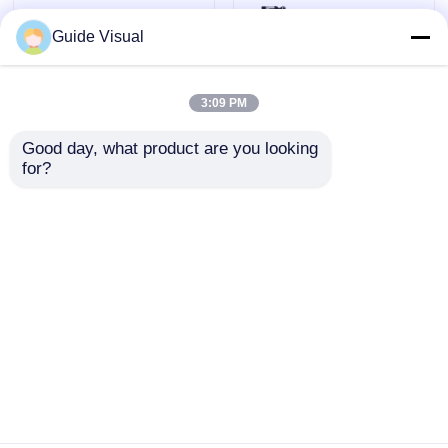
Guide Visual
3:09 PM
Good day, what product are you looking 
for?
Ultra Slim
Commerciële
Transparant Indoor
Transparante LED
Outdoor LED
Display Scherm
Reclamebord Scherm
Videowand 50Hz ODM
Aanvraag sturen
Aanvraag sturen
Display
Thuis
Ongeveer ons
Contacteer ons
Desktop Site
Sitemap
Privacybeleid