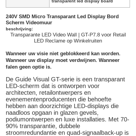
transparent led display board
240V SMD Micro Transparant Led Display Bord
Scherm Videomuur
beschrijving:
Transparante LED Video Wall | GT-P7.8 voor Retail
LED Reclame op Winkelruiten
Wanneer uw visie niet geblokkeerd kan worden.
Wanneer uw display moet verdwijnen. Wanneer
falen geen optie is.
De Guide Visual GT-serie is een transparant
LED-scherm dat is ontworpen voor
architecten, retailontwerpers en
Huis
evenementenproducenten die behoefte
hebben aan doorzichtige LED-displays die
naadloos opgaan in glazen gevels,
Producten
podiumontwerpen en luxe installaties. Met 70-
90% transparantie, dubbele
stroomredundantie en quad-signaalback-up is
Video's