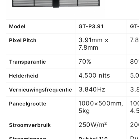
Model
GT-P3.91
GT
3.91mm ×
7.
Pixel Pitch
7.8mm
70%
80
Transparantie
4.500 nits
5.
Helderheid
3.840Hz
3.
Vernieuwingsfrequentie
1000×500mm,
10
Paneelgrootte
5kg
4.
250W/m²
20
Stroomverbruik
Du
Stroomingang
Dubbel 110-