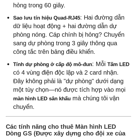
hỏng trong 60 giây.
Yêu cầu báo giá
: Hai đường dẫn 
Sao lưu tín hiệu Quad-RJ45
dữ liệu hoạt động + hai đường dẫn dự 
phòng nóng. Cáp chính bị hỏng? Chuyển 
Màn hình treo tường LED
sang dự phòng trong 3 giây thông qua 
công tắc trên bảng điều khiển.
Màn hình hiển thị LED
: Mỗi 
Tính dự phòng ở cấp độ mô-đun
Tấm LED
có 4 vùng điện độc lập và 2 card nhận. 
Màn hình LED cho buổi hòa nhạc
Đây không phải là "dự phòng" dưới dạng 
một tùy chọn—nó được tích hợp vào mọi 
Thuê màn hình LED sân khấu
 mà chúng tôi vận 
màn hình LED sân khấu
chuyển.
Tường video LED COB
Các tính năng cho thuê Màn hình LED
Màn hình LED trong suốt
Dòng GS (Được xây dựng cho đội xe của