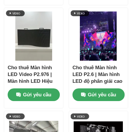
Cho thuê Màn hình
Cho thuê Màn hình
LED Video P2.976 |
LED P2.6 | Màn hình
Màn hình LED Hiệu
LED độ phân giải cao
suất mượt mà cho
cho các sự kiện xem
Gửi yêu cầu
Gửi yêu cầu
Buổi hòa nhạc
gần