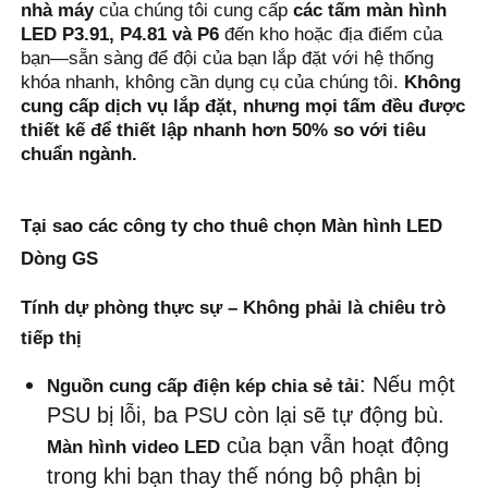
nhà máy
 của chúng tôi cung cấp 
các tấm màn hình 
LED P3.91, P4.81 và P6
 đến kho hoặc địa điểm của 
bạn—sẵn sàng để đội của bạn lắp đặt với hệ thống 
Buổi trình diễn VR
khóa nhanh, không cần dụng cụ của chúng tôi. 
Không 
cung cấp dịch vụ lắp đặt, nhưng mọi tấm đều được 
thiết kế để thiết lập nhanh hơn 50% so với tiêu 
Về Chúng Tôi
chuẩn ngành.
Tham quan nhà máy
Tại sao các công ty cho thuê chọn Màn hình LED
Dòng GS
Kiểm soát chất lượng
Tính dự phòng thực sự – Không phải là chiêu trò
tiếp thị
Liên hệ với chúng tôi
: Nếu một 
Nguồn cung cấp điện kép chia sẻ tải
Tin tức
PSU bị lỗi, ba PSU còn lại sẽ tự động bù. 
 của bạn vẫn hoạt động 
Màn hình video LED
trong khi bạn thay thế nóng bộ phận bị 
Các trường hợp