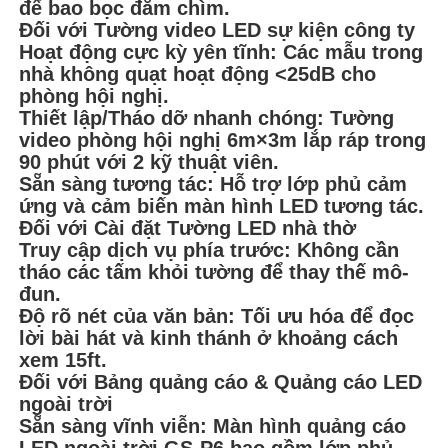
để bao bọc đắm chìm.
Đối với Tường video LED sự kiện công ty
Hoạt động cực kỳ yên tĩnh: Các mẫu trong
nhà không quạt hoạt động <25dB cho
phòng hội nghị.
Thiết lập/Tháo dỡ nhanh chóng: Tường
video phòng hội nghị 6m×3m lắp ráp trong
90 phút với 2 kỹ thuật viên.
Sẵn sàng tương tác: Hỗ trợ lớp phủ cảm
ứng và cảm biến màn hình LED tương tác.
Đối với Cài đặt Tường LED nhà thờ
Truy cập dịch vụ phía trước: Không cần
tháo các tấm khỏi tường để thay thế mô-
đun.
Độ rõ nét của văn bản: Tối ưu hóa để đọc
lời bài hát và kinh thánh ở khoảng cách
xem 15ft.
Đối với Bảng quảng cáo & Quảng cáo LED
ngoài trời
Sẵn sàng vĩnh viễn: Màn hình quảng cáo
LED ngoài trời GS-P6 bao gồm lớp phủ