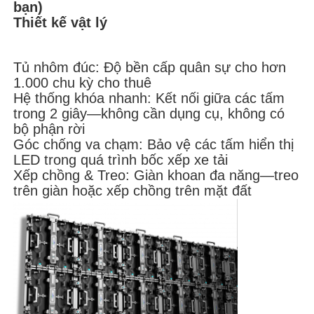
bạn)
Thiết kế vật lý
Màn hình SMD LED
Tủ nhôm đúc: Độ bền cấp quân sự cho hơn
Bảng hiển thị LED ngoài trời
1.000 chu kỳ cho thuê
Hệ thống khóa nhanh: Kết nối giữa các tấm
trong 2 giây—không cần dụng cụ, không có
biển quảng cáo led ngoài trời
bộ phận rời
Góc chống va chạm: Bảo vệ các tấm hiển thị
LED trong quá trình bốc xếp xe tải
Xếp chồng & Treo: Giàn khoan đa năng—treo
trên giàn hoặc xếp chồng trên mặt đất