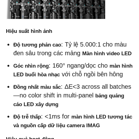
Hiệu suất hình ảnh
: Tỷ lệ 5.000:1 cho màu 
Độ tương phản cao
đen sâu trong các mảng 
Màn hình video LED
: 160° ngang/dọc cho 
Góc nhìn rộng
màn hình 
 với chỗ ngồi bên hông
LED buổi hòa nhạc
: ΔE<3 across all batches
Đồng nhất màu sắc
—no color shift in multi-panel 
bảng quảng 
cáo LED xây dựng
: <1ms for 
Độ trễ thấp
màn hình LED tương tác 
và nguồn cấp dữ liệu camera IMAG