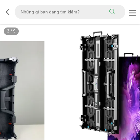
3
/
9