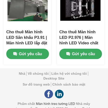
Cho thuê Màn hình
Cho thuê Màn hình
LED Sân khấu P3.91 |
LED P2.976 | Màn
Màn hình LED lắp đặt
hình LED Video chất
không cần công cụ
lượng phát sóng cho
Gửi yêu cầu
Gửi yêu cầu
với tính dự phòng
Lễ hội
Nhà
Về chúng tôi
Liên hệ với chúng tôi
Desktop Site
Sơ đồ trang web
Chính sách bảo mật
Phẩm chất
Màn hình treo tường LED
Nhà máy