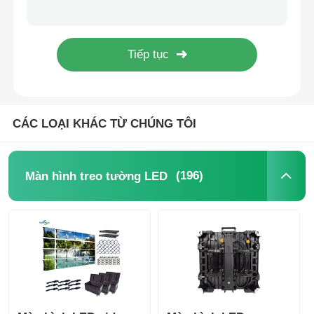
Giải pháp màn hình LED chống thấm nước được chứng nhận FCC cho sự kiện 500mm*1000mm
Tấm màn hình LED RGB chu vi Video Wall với khóa nhanh 1000*1000mm
Yêu cầu báo giá
Nhà sản xuất Full Color P3.91 Tường video hiển thị LED outdor pantalla cho sự kiện cho thuê
Giá xuất xưởng Màn hình LED P2.9 liền mạch với khả năng bảo trì từ phía trước và phía sau
Màn hình treo tường LED
CÁC LOẠI KHÁC TỪ CHÚNG TÔI
Màn hình hiển thị LED
Màn hình LED cho buổi hòa nhạc
(196)
Màn hình treo tường LED
Thuê màn hình LED sân khấu
Tường video LED COB
Màn hình LED trong suốt