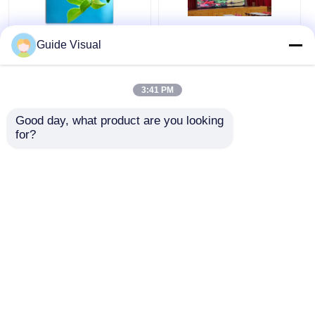
Guide Visual
P1.2 Bảng điều khiển
Màn hình LED COB
LED COB Video
có khoảng cách điểm
Tương tác Fine Pitch
ảnh nhỏ P0.6 P0.7
3:41 PM
cho Màn hình Video
P0.9 Màn hình quảng
Phòng họp
cáo siêu mỏng
Giá tốt nhất
Giá tốt nhất
Good day, what product are you looking 
for?
nói chuyện ngay.
nói chuyện ngay.
Xem thêm
Nhà
Về chúng tôi
Liên hệ với chúng tôi
Desktop Site
Sơ đồ trang web
Chính sách bảo mật