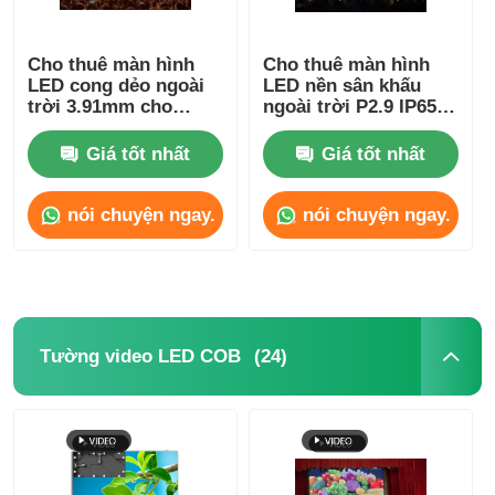
Cho thuê màn hình
Cho thuê màn hình
LED cong dẻo ngoài
LED nền sân khấu
trời 3.91mm cho
ngoài trời P2.9 IP65
trung tâm thương
Chống nước cho buổi
mại 5V SDK
hòa nhạc
Giá tốt nhất
Giá tốt nhất
nói chuyện ngay.
nói chuyện ngay.
(24)
Tường video LED COB