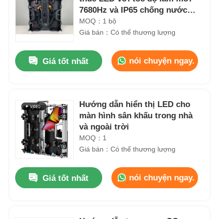
7680Hz và IP65 chống nước
cho màn hình tường LED ngoài
MOQ：1 bộ
trời
Giá bán：Có thể thương lượng
nói chuyện ngay.
Giá tốt nhất
Hướng dẫn hiển thị LED cho
màn hình sân khấu trong nhà
và ngoài trời
MOQ：1
Giá bán：Có thể thương lượng
nói chuyện ngay.
Giá tốt nhất