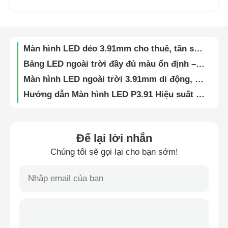
Màn hình LED video linh hoạt chống nước IP65 SMD1912 cho các sự kiện nhà thờ và hòa nhạc
Cho thuê màn hình LED trực tiếp từ nhà máy | Màn hình ngoài trời P4.81, Giao đến tận nơi
Buổi trình diễn VR
Màn hình LED dẻo 3.91mm cho thuê, tần số 7860Hz, màn hình LED video tường xem trực tiếp
Bảng LED ngoài trời đầy đủ màu ổn định – Hướng dẫn Biển quảng cáo kỹ thuật số G10 Visual cho Quảng cáo doanh nghiệp
Về Chúng Tôi
Màn hình LED ngoài trời 3.91mm di động, trực quan, dự phòng nguồn, cho quảng cáo và thuê sự kiện
Hướng dẫn Màn hình LED P3.91 Hiệu suất cao Trực quan cho Nhà thờ, Sự kiện và Hiển thị Trực quan Sân khấu
Tham quan nhà máy
Màn hình LED dẻo SMD 7680Hz P3.91 cho quảng cáo sự kiện ngoài trời 250w/m2
Màn hình LED hiển thị video tường SMD1912 nhẹ cho buổi hòa nhạc xung quanh sân vận động
Kiểm soát chất lượng
Màn hình LED HUB Panel giá xuất xưởng với Nguồn điện dự phòng cho Thuê Sân khấu và Sự kiện
Để lại lời nhắn
7680Hz Ultra-High Refresh Rate IP65 Waterproof Modular LED Display Wall cho các sự kiện kinh doanh và thương mại
Chúng tôi sẽ gọi lại cho bạn sớm!
Liên hệ với chúng tôi
Màn hình LED trong suốt 16 bit ngoài trời cho triển lãm và chương trình trong nhà
Bảng tường LED ngoài trời chống thấm nước – Bảng kỹ thuật số Guide Visual G10 cho các sự kiện thể thao & văn hóa
Tin tức
Màn hình LED Video Wall siêu sáng 5000nits, Màn hình kỹ thuật số P2.9 P3.9 cho Trung tâm thương mại
Tấm LED Video Wall P2.6 P2.9 P3.91 với Tốc độ Làm Tươi Cao, Khoảng Cách Điểm Ảnh Nhỏ cho Nhà Thờ và Sự Kiện
Các trường hợp
Màn hình LED dẻo có thể uốn cong, ghép nối mô-đun tương tác cho sự kiện