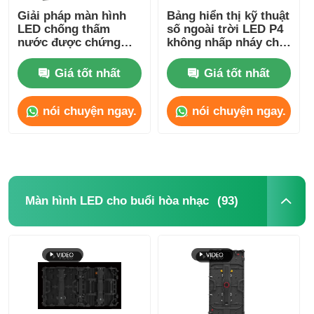
Giải pháp màn hình
Bảng hiển thị kỹ thuật
LED chống thấm
số ngoài trời LED P4
nước được chứng
không nhấp nháy cho
nhận FCC cho sự kiện
quảng cáo, nhẹ
500mm*1000mm
Giá tốt nhất
Giá tốt nhất
nói chuyện ngay.
nói chuyện ngay.
(93)
Màn hình LED cho buổi hòa nhạc