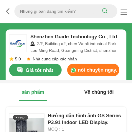
Shenzhen Guide Technology Co., Ltd
2/F, Building a2, chen Wenli industrial Park,
Lou Ming Road, Guangming District, shenzhen
5.0
Nhà cung cấp xác nhận
nói chuyện ngay.
Giá tốt nhất
sản phẩm
Về chúng tôi
Hướng dẫn hình ảnh GS Series
P3.91 Indoor LED Display.
MOQ：1