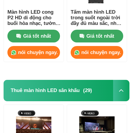
Màn hình LED cong
Tấm màn hình LED
P2 HD di động cho
trong suốt ngoài trời
buổi hòa nhạc, tường
đầy đủ màu sắc, nhẹ,
video 4500cd-5000cd
P2.6 P2.9, chống
nước, tùy chỉnh
Giá tốt nhất
Giá tốt nhất
nói chuyện ngay.
nói chuyện ngay.
(29)
Thuê màn hình LED sân khấu