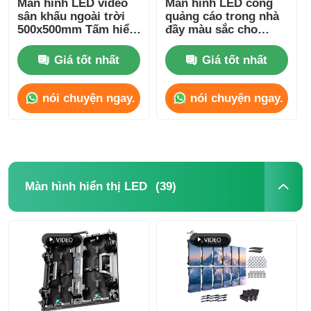
Màn hình LED video
Màn hình LED cong
sân khấu ngoài trời
quảng cáo trong nhà
500x500mm Tấm hiển
đầy màu sắc cho
Màn hình SMD LED
thị P3.91
thuê, độ sáng
800mcd-1000mcd
Giá tốt nhất
Giá tốt nhất
Bảng hiển thị LED ngoài trời
nói chuyện ngay.
nói chuyện ngay.
biển quảng cáo led ngoài trời
(39)
Màn hình hiển thị LED