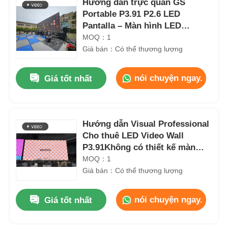
Hướng dẫn trực quan GS
Portable P3.91 P2.6 LED
Pantalla – Màn hình LED
500x500mm 500x1000mm cho
MOQ：1
Sân khấu Biểu diễn & Lễ hội
Giá bán：Có thể thương lượng
Âm nhạc
nói chuyện ngay.
Giá tốt nhất
Hướng dẫn Visual Professional
Cho thuê LED Video Wall
P3.91Không có thiết kế màn
hình đen, màn hình biểu diễn
MOQ：1
ngoài trời
Giá bán：Có thể thương lượng
nói chuyện ngay.
Giá tốt nhất