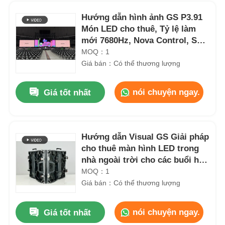
Hướng dẫn hình ảnh GS P3.91
Món LED cho thuê, Tỷ lệ làm
mới 7680Hz, Nova Control, Sử
dụng buổi hòa nhạc
MOQ：1
Giá bán：Có thể thương lượng
nói chuyện ngay.
Giá tốt nhất
Hướng dẫn Visual GS Giải pháp
cho thuê màn hình LED trong
Trang chủ
nhà ngoài trời cho các buổi hòa
nhạc
MOQ：1
Giá bán：Có thể thương lượng
Các sản phẩm
nói chuyện ngay.
Giá tốt nhất
Bảng hiển thị kỹ thuật số LED màu đầy đủ dự phòng Độ sáng cao P2.9 7680Hz
Video