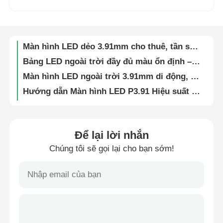
Màn hình LED video linh hoạt chống nước IP65 SMD1912 cho các sự kiện nhà thờ và hòa nhạc
Cho thuê màn hình LED trực tiếp từ nhà máy | Màn hình ngoài trời P4.81, Giao đến tận nơi
Buổi trình diễn VR
Màn hình LED dẻo 3.91mm cho thuê, tần số 7860Hz, màn hình LED video tường xem trực tiếp
Bảng LED ngoài trời đầy đủ màu ổn định – Hướng dẫn Biển quảng cáo kỹ thuật số G10 Visual cho Quảng cáo doanh nghiệp
Về Chúng Tôi
Màn hình LED ngoài trời 3.91mm di động, trực quan, dự phòng nguồn, cho quảng cáo và thuê sự kiện
Hướng dẫn Màn hình LED P3.91 Hiệu suất cao Trực quan cho Nhà thờ, Sự kiện và Hiển thị Trực quan Sân khấu
Tham quan nhà máy
Màn hình LED dẻo SMD 7680Hz P3.91 cho quảng cáo sự kiện ngoài trời 250w/m2
Màn hình LED hiển thị video tường SMD1912 nhẹ cho buổi hòa nhạc xung quanh sân vận động
Kiểm soát chất lượng
Màn hình LED HUB Panel giá xuất xưởng với Nguồn điện dự phòng cho Thuê Sân khấu và Sự kiện
Để lại lời nhắn
7680Hz Ultra-High Refresh Rate IP65 Waterproof Modular LED Display Wall cho các sự kiện kinh doanh và thương mại
Chúng tôi sẽ gọi lại cho bạn sớm!
Liên hệ với chúng tôi
Màn hình LED trong suốt 16 bit ngoài trời cho triển lãm và chương trình trong nhà
Bảng tường LED ngoài trời chống thấm nước – Bảng kỹ thuật số Guide Visual G10 cho các sự kiện thể thao & văn hóa
Tin tức
Màn hình LED Video Wall siêu sáng 5000nits, Màn hình kỹ thuật số P2.9 P3.9 cho Trung tâm thương mại
Tấm LED Video Wall P2.6 P2.9 P3.91 với Tốc độ Làm Tươi Cao, Khoảng Cách Điểm Ảnh Nhỏ cho Nhà Thờ và Sự Kiện
Các trường hợp
Màn hình LED dẻo có thể uốn cong, ghép nối mô-đun tương tác cho sự kiện