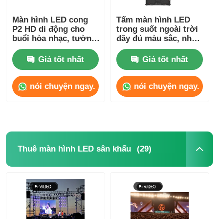
Màn hình LED cong
Tấm màn hình LED
P2 HD di động cho
trong suốt ngoài trời
buổi hòa nhạc, tường
đầy đủ màu sắc, nhẹ,
video 4500cd-5000cd
P2.6 P2.9, chống
nước, tùy chỉnh
Giá tốt nhất
Giá tốt nhất
nói chuyện ngay.
nói chuyện ngay.
(29)
Thuê màn hình LED sân khấu