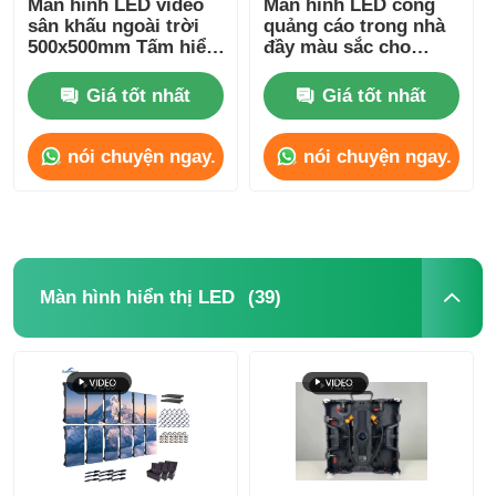
Màn hình LED video
Màn hình LED cong
sân khấu ngoài trời
quảng cáo trong nhà
500x500mm Tấm hiển
đầy màu sắc cho
Màn hình SMD LED
thị P3.91
thuê, độ sáng
800mcd-1000mcd
Giá tốt nhất
Giá tốt nhất
Bảng hiển thị LED ngoài trời
nói chuyện ngay.
nói chuyện ngay.
biển quảng cáo led ngoài trời
(39)
Màn hình hiển thị LED