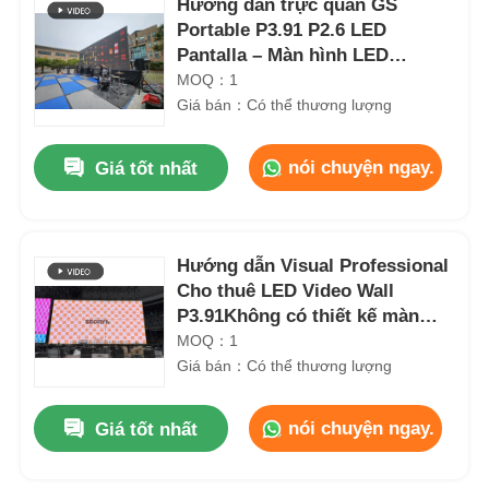
Hướng dẫn trực quan GS
Portable P3.91 P2.6 LED
Pantalla – Màn hình LED
500x500mm 500x1000mm cho
MOQ：1
Sân khấu Biểu diễn & Lễ hội
Giá bán：Có thể thương lượng
Âm nhạc
nói chuyện ngay.
Giá tốt nhất
Hướng dẫn Visual Professional
Cho thuê LED Video Wall
P3.91Không có thiết kế màn
hình đen, màn hình biểu diễn
MOQ：1
ngoài trời
Giá bán：Có thể thương lượng
nói chuyện ngay.
Giá tốt nhất