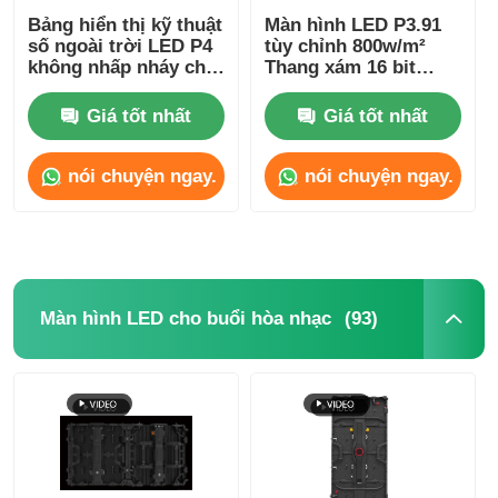
Bảng hiển thị kỹ thuật
Màn hình LED P3.91
số ngoài trời LED P4
tùy chỉnh 800w/m²
không nhấp nháy cho
Thang xám 16 bit
quảng cáo, nhẹ
Chống nước IP65
Giá tốt nhất
Giá tốt nhất
nói chuyện ngay.
nói chuyện ngay.
(93)
Màn hình LED cho buổi hòa nhạc