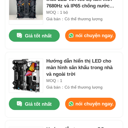
7680Hz và IP65 chống nước
cho màn hình tường LED ngoài
MOQ：1 bộ
trời
Giá bán：Có thể thương lượng
nói chuyện ngay.
Giá tốt nhất
Hướng dẫn hiển thị LED cho
màn hình sân khấu trong nhà
và ngoài trời
MOQ：1
Giá bán：Có thể thương lượng
nói chuyện ngay.
Giá tốt nhất