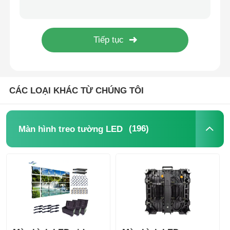
Giải pháp màn hình LED chống thấm nước được chứng nhận FCC cho sự kiện 500mm*1000mm
Tấm màn hình LED RGB chu vi Video Wall với khóa nhanh 1000*1000mm
Yêu cầu báo giá
Nhà sản xuất Full Color P3.91 Tường video hiển thị LED outdor pantalla cho sự kiện cho thuê
Giá xuất xưởng Màn hình LED P2.9 liền mạch với khả năng bảo trì từ phía trước và phía sau
Màn hình treo tường LED
CÁC LOẠI KHÁC TỪ CHÚNG TÔI
Màn hình hiển thị LED
Màn hình LED cho buổi hòa nhạc
(196)
Màn hình treo tường LED
Thuê màn hình LED sân khấu
Tường video LED COB
Màn hình LED trong suốt