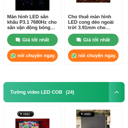
Màn hình LED sân
Cho thuê màn hình
khấu P3.1 7680Hz cho
LED cong dẻo ngoài
sân vận động bóng
trời 3.91mm cho
đá, độ phân giải cao
trung tâm thương
mại 5V SDK
Giá tốt nhất
Giá tốt nhất
nói chuyện ngay.
nói chuyện ngay.
(24)
Tường video LED COB