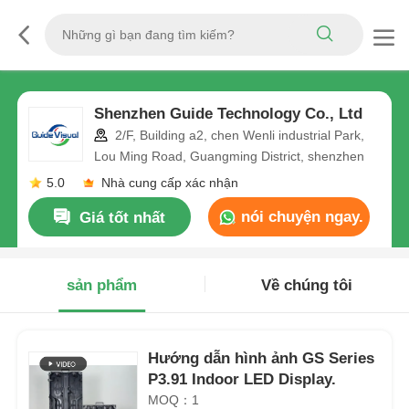
Shenzhen Guide Technology Co., Ltd
2/F, Building a2, chen Wenli industrial Park,
Lou Ming Road, Guangming District, shenzhen
5.0
Nhà cung cấp xác nhận
nói chuyện ngay.
Giá tốt nhất
sản phẩm
Về chúng tôi
Hướng dẫn hình ảnh GS Series
P3.91 Indoor LED Display.
MOQ：1