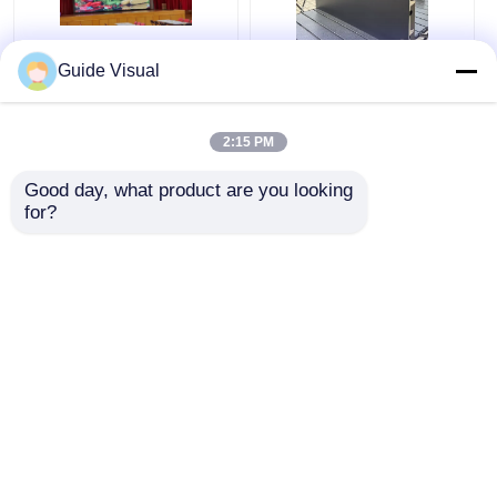
Guide Visual
Màn hình LED COB
Màn hình hiển thị
có khoảng cách điểm
Micro Pixel Pitch
ảnh nhỏ P0.6 P0.7
Video Wall LED COB
2:15 PM
P0.9 Màn hình quảng
Chống chói 3840HZ
cáo siêu mỏng
Giá tốt nhất
Giá tốt nhất
Good day, what product are you looking 
for?
nói chuyện ngay.
nói chuyện ngay.
Xem thêm
Nhà
Về chúng tôi
Liên hệ với chúng tôi
Desktop Site
Sơ đồ trang web
Chính sách bảo mật