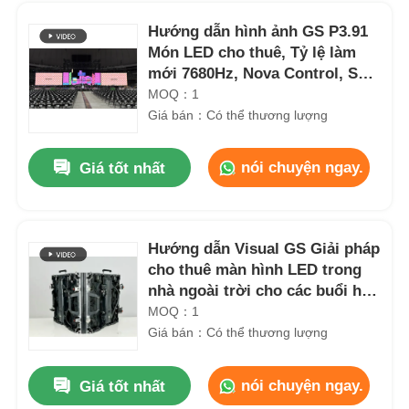
Hướng dẫn hình ảnh GS P3.91
Món LED cho thuê, Tỷ lệ làm
mới 7680Hz, Nova Control, Sử
dụng buổi hòa nhạc
MOQ：1
Giá bán：Có thể thương lượng
nói chuyện ngay.
Giá tốt nhất
Hướng dẫn Visual GS Giải pháp
cho thuê màn hình LED trong
Trang chủ
nhà ngoài trời cho các buổi hòa
nhạc
MOQ：1
Giá bán：Có thể thương lượng
Các sản phẩm
nói chuyện ngay.
Giá tốt nhất
Bảng hiển thị kỹ thuật số LED màu đầy đủ dự phòng Độ sáng cao P2.9 7680Hz
Video