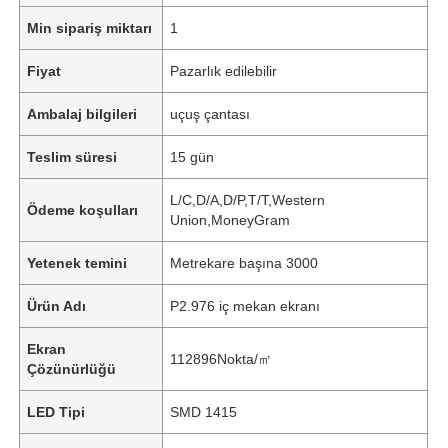
Min sipariş miktarı
1
Fiyat
Pazarlık edilebilir
Ambalaj bilgileri
uçuş çantası
Teslim süresi
15 gün
L/C,D/A,D/P,T/T,Western
Ödeme koşulları
Union,MoneyGram
Yetenek temini
Metrekare başına 3000
Ürün Adı
P2.976 iç mekan ekranı
Ekran
112896Nokta/㎡
Çözünürlüğü
LED Tipi
SMD 1415