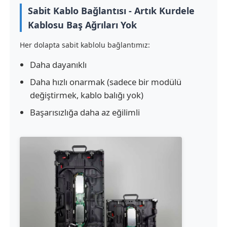
Sabit Kablo Bağlantısı - Artık Kurdele
Kablosu Baş Ağrıları Yok
Bir İndirim İste
Her dolapta sabit kablolu bağlantımız:
LED Video Duvar Ekranı
Daha dayanıklı
Daha hızlı onarmak (sadece bir modülü
LED ekran ekranı
değiştirmek, kablo balığı yok)
Başarısızlığa daha az eğilimli
konser led ekranı
Sahne LED ekran kiralama
Cob LED video duvarı
Şeffaf LED ekran