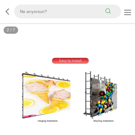
2
/
7