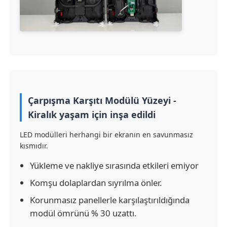
SMD LED Ekran
Dış LED Ekran Tablosu
Dış mekan led reklam panosu
Çarpışma Karşıtı Modülü Yüzeyi -
Kiralık yaşam için inşa edildi
LED modülleri herhangi bir ekranın en savunmasız
kısmıdır.
Yükleme ve nakliye sırasında etkileri emiyor
Komşu dolaplardan sıyrılma önler.
Korunmasız panellerle karşılaştırıldığında
modül ömrünü % 30 uzattı.