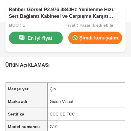
Rehber Görsel P2.976 3840Hz Yenilenme Hızı,
Sert Bağlantı Kabinesi ve Çarpışma Karşıtı
Koruması ile İçerideki LED Ekran
MOQ：1
Fiyat：Pazarlık edilebilir
Şimdi konuşalım.
En iyi fiyat
ÜRüN AçıKLAMASı
Menşe yeri
Çin
Marka adı
Guide Visual
Sertifika
CCC CE FCC
Model numarası
G10