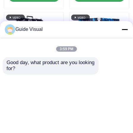
Guide Visual
3:59 PM
Good day, what product are you looking 
for?
P2.976 Döküm
LED Kiralık Ekran
Alüminyum Led
Üreticisi |
Ekran Kartı Mağaza
Konumunuza
Kiralama İçin Video
Gönderilen P3.91
Talep Gönder
Talep Gönder
Duvarı
Paneller
Ana sayfa
Hakkımızda
Bize ulaşın
Desktop Site
Site Haritası
Gizlilik Politikası