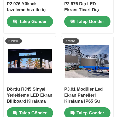
P2.976 Yüksek
P2.976 Dış LED
tazeleme hızı ile iç
Ekranı Ticari Dış
mekan LED ekran,
Uygulamalar İçin
Talep Gönder
Talep Gönder
Kiralama ve
Istikrarlı Yüksek
Etkinlikler için Sert
Parlaklık Ekranı
Bağlantı Kabinesi
Dörtlü RJ45 Sinyal
P3.91 Modüler Led
Yedekleme LED Ekran
Ekran Panelleri
Billboard Kiralama
Kiralama IP65 Su
Özel
Geçirmez OEM
Talep Gönder
Talep Gönder