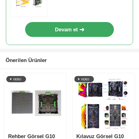
Koruması ile İçerideki LED
Ekran
Devam et
Önerilen Ürünler
Rehber Görsel G10
Kılavuz Görsel G10