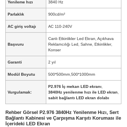
Yenileme hızı
3840 Hz
Parlaklık
900cd/m²
AC giriş voltajı
AC 110-240V
Canlı Etkinlikler Led Ekran, Açıkhava
Başvuru
Reklamcılığı Led, Sahne, Etkinlikler,
Konser
Garanti
2 yıl
Modül Boyutu
500*500mm,500*1000mm
P2.976 İç mekan LED ekranı
,
Vurgulamak:
3840Hz yenilenme hızı ile LED ekran
,
sabit bağlantı LED ekran dolabı
Rehber Görsel P2.976 3840Hz Yenilenme Hızı, Sert
Bağlantı Kabinesi ve Çarpışma Karşıtı Koruması ile
İçerideki LED Ekran