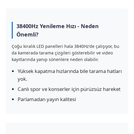
VR Gösterisi
38400Hz Yenileme Hızı - Neden
Önemli?
Hakkımızda
Çoğu kiralık LED panelleri hala 3840Hz'de çalışıyor, bu
da kamerada tarama çizgileri gösterebilir ve video
Fabrika turu
kayıtlarında yanıp sönenlere neden olabilir.
Yüksek kapatma hızlarında bile tarama hatları
Kalite kontrolü
yok.
Canlı spor ve konserler için pürüzsüz hareket
Bize Ulaşın
Parlamadan yayın kalitesi
Haberler
Durumlar