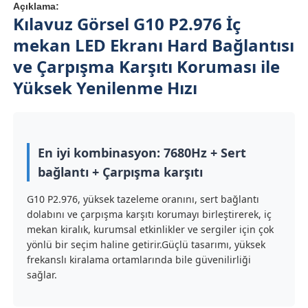
Açıklama:
Kılavuz Görsel G10 P2.976 İç
mekan LED Ekranı Hard Bağlantısı
ve Çarpışma Karşıtı Koruması ile
Yüksek Yenilenme Hızı
En iyi kombinasyon: 7680Hz + Sert
bağlantı + Çarpışma karşıtı
G10 P2.976, yüksek tazeleme oranını, sert bağlantı
dolabını ve çarpışma karşıtı korumayı birleştirerek, iç
Ana Sayfa
mekan kiralık, kurumsal etkinlikler ve sergiler için çok
yönlü bir seçim haline getirir.Güçlü tasarımı, yüksek
frekanslı kiralama ortamlarında bile güvenilirliği
Ürünler
sağlar.
Videolar