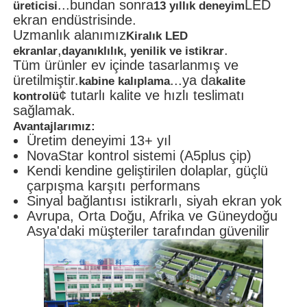
...bundan sonra
LED
üreticisi
13 yıllık deneyim
ekran endüstrisinde.
Uzmanlık alanımız
Kiralık LED
,
.
ekranlar
dayanıklılık, yenilik ve istikrar
Tüm ürünler ev içinde tasarlanmış ve
üretilmiştir.
...ya da
kabine kalıplama
kalite
¢ tutarlı kalite ve hızlı teslimatı
kontrolü
sağlamak.
Avantajlarımız:
Üretim deneyimi 13+ yıl
NovaStar kontrol sistemi (A5plus çip)
Kendi kendine geliştirilen dolaplar, güçlü
çarpışma karşıtı performans
Sinyal bağlantısı istikrarlı, siyah ekran yok
Avrupa, Orta Doğu, Afrika ve Güneydoğu
Asya'daki müşteriler tarafından güvenilir