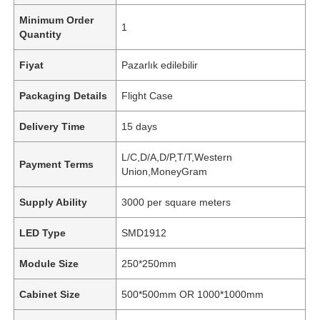
Minimum Order
1
Quantity
Fiyat
Pazarlık edilebilir
Packaging Details
Flight Case
Delivery Time
15 days
L/C,D/A,D/P,T/T,Western
Payment Terms
Union,MoneyGram
Supply Ability
3000 per square meters
LED Type
SMD1912
Module Size
250*250mm
Cabinet Size
500*500mm OR 1000*1000mm