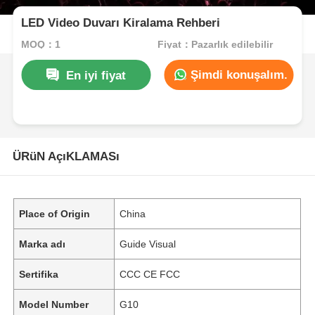
LED Video Duvarı Kiralama Rehberi
MOQ：1
Fiyat：Pazarlık edilebilir
Şimdi konuşalım.
En iyi fiyat
ÜRüN AçıKLAMASı
Place of Origin
China
Marka adı
Guide Visual
Sertifika
CCC CE FCC
Model Number
G10