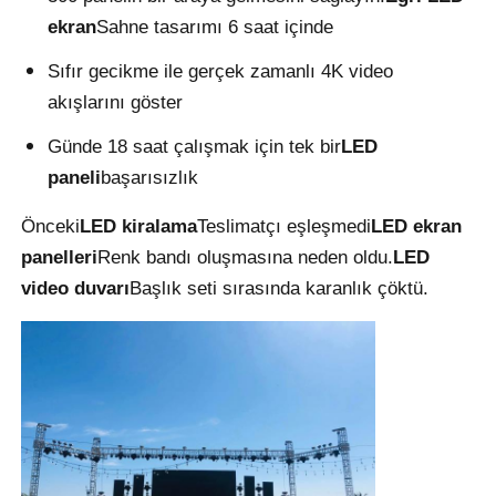
ekran
Sahne tasarımı 6 saat içinde
Bir İndirim İste
Sıfır gecikme ile gerçek zamanlı 4K video
akışlarını göster
LED Video Duvar Ekranı
Günde 18 saat çalışmak için tek bir
LED
paneli
başarısızlık
LED ekran ekranı
Önceki
LED kiralama
Teslimatçı eşleşmedi
LED ekran
panelleri
Renk bandı oluşmasına neden oldu.
LED
konser led ekranı
video duvarı
Başlık seti sırasında karanlık çöktü.
Sahne LED ekran kiralama
Cob LED video duvarı
Şeffaf LED ekran