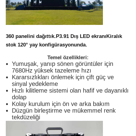
SMD LED Ekran
Dış LED Ekran Tablosu
360 panelini dağıttık.
P3.91 Dış LED ekranı
Kiralık
stok 120° yay konfigürasyonunda.
Dış mekan led reklam panosu
Temel özellikleri:
Yumuşak, yanıp sönen görüntüler için
7680Hz yüksek tazeleme hızı
Kararsızlıkları önlemek için çift güç ve
sinyal yedekleme
Hızlı kilitleme sistemi olan hafif ve dayanıklı
dolap
Kolay kurulum için ön ve arka bakım
Düzgün birleştirme ve mükemmel renk
tekdüzeliği