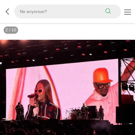
3
/
10