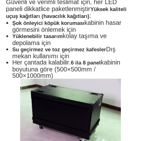
Güvenli ve verimli teslimat için, her LED
paneli dikkatlice paketlenmiştir
Yüksek kaliteli
:
uçuş kağıtları (havacılık kağıtları)
kabinin hasar
Şok önleyici köpük koruması
görmesini önlemek için
kolay taşıma ve
Yüklenebilir tasarım
depolama için
Dış
Su geçirmez ve toz geçirmez kafesler
mekan kullanımı için
Her çantada kalabilir.
kabinin
6 ila 8 panel
boyutuna göre (500×500mm /
500×1000mm)