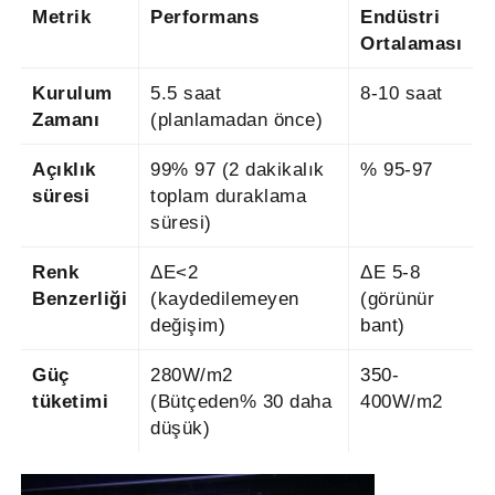
Metrik
Performans
Endüstri
Ortalaması
Kurulum
5.5 saat
8-10 saat
Zamanı
(planlamadan önce)
Açıklık
99% 97 (2 dakikalık
% 95-97
süresi
toplam duraklama
süresi)
Renk
ΔE<2
ΔE 5-8
Benzerliği
(kaydedilemeyen
(görünür
değişim)
bant)
Güç
280W/m2
350-
tüketimi
(Bütçeden% 30 daha
400W/m2
düşük)