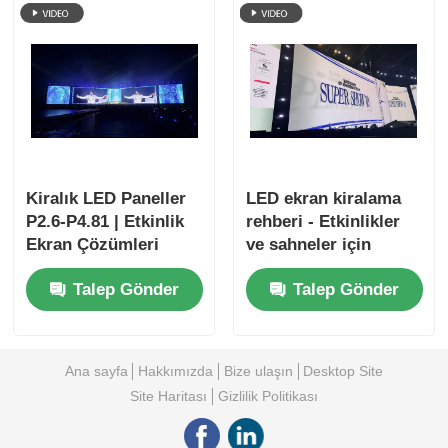
Kiralık LED Paneller
LED ekran kiralama
P2.6-P4.81 | Etkinlik
rehberi - Etkinlikler
Ekran Çözümleri
ve sahneler için
modüler video
Talep Gönder
Talep Gönder
panelleri
Ana sayfa
Hakkımızda
Bize ulaşın
Desktop Site
Site Haritası
Gizlilik Politikası