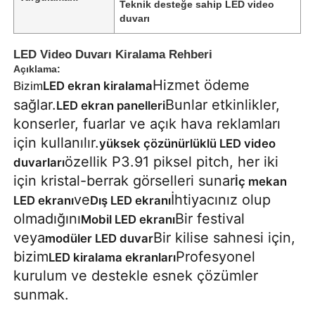
Teknik desteğe sahip LED video
duvarı
LED Video Duvarı Kiralama Rehberi
Açıklama:
Hizmet ödeme
LED ekran kiralama
Bizim
sağlar.
Bunlar etkinlikler,
LED ekran panelleri
konserler, fuarlar ve açık hava reklamları
için kullanılır.
yüksek çözünürlüklü LED video
özellik P3.91 piksel pitch, her iki
duvarları
için kristal-berrak görselleri sunar
İç mekan
ve
İhtiyacınız olup
LED ekranı
Dış LED ekranı
olmadığını
Bir festival
Mobil LED ekranı
Ana Sayfa
veya
Bir kilise sahnesi için,
modüler LED duvar
bizim
Profesyonel
LED kiralama ekranları
Ürünler
kurulum ve destekle esnek çözümler
sunmak.
Videolar