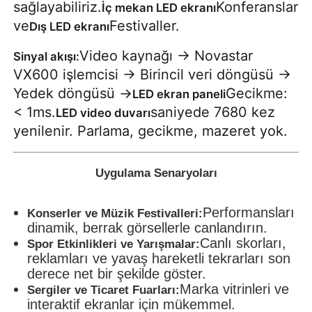
sağlayabiliriz.
Konferanslar
İç mekan LED ekranı
ve
Festivaller.
Dış LED ekranı
Video kaynağı → Novastar
Sinyal akışı:
VX600 işlemcisi → Birincil veri döngüsü →
Yedek döngüsü →
Gecikme:
LED ekran paneli
< 1ms.
saniyede 7680 kez
LED video duvarı
yenilenir. Parlama, gecikme, mazeret yok.
Uygulama Senaryoları
Performansları
Konserler ve Müzik Festivalleri:
dinamik, berrak görsellerle canlandırın.
Canlı skorları,
Spor Etkinlikleri ve Yarışmalar:
reklamları ve yavaş hareketli tekrarları son
derece net bir şekilde göster.
Marka vitrinleri ve
Sergiler ve Ticaret Fuarları:
interaktif ekranlar için mükemmel.