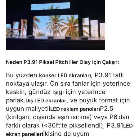
Neden P3.91 Piksel Pitch Her Olay için Çalışır:
Bu yüzden.
, P3.91 tatlı
konser LED ekranları
noktaya ulaşır. Ön sıra fanlar için yeterince
keskin, gündüz ışığı için yeterince
parlak.
, ve büyük format için
Dış LED ekranlar
uygun maliyetli
P2.5
LED reklam panoları
(kırılgan, dışarıda aşırı ısınma) veya P6'dan
farklı olarak (<30ft'te piksellendi), P3.91
LED
İkisine de uyum
ekran panelleri