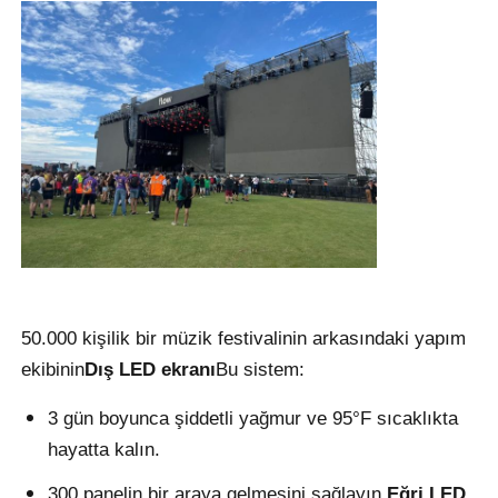
VR Gösterisi
Hakkımızda
Fabrika turu
Kalite kontrolü
50.000 kişilik bir müzik festivalinin arkasındaki yapım
Bize Ulaşın
ekibinin
Dış LED ekranı
Bu sistem:
Haberler
3 gün boyunca şiddetli yağmur ve 95°F sıcaklıkta
hayatta kalın.
Durumlar
300 panelin bir araya gelmesini sağlayın.
Eğri LED