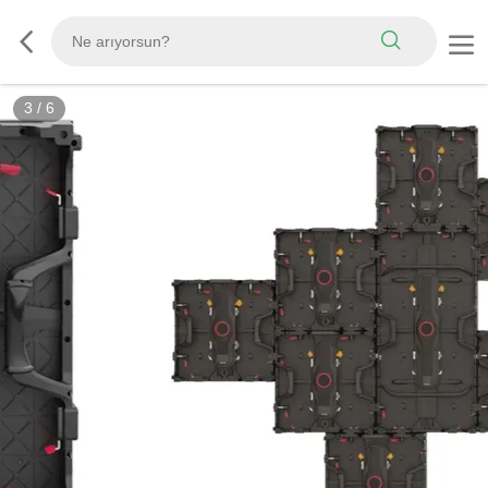
3
/
6