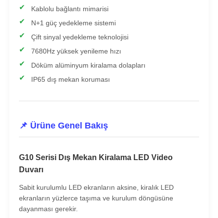
Kablolu bağlantı mimarisi
N+1 güç yedekleme sistemi
VR Gösterisi
Çift sinyal yedekleme teknolojisi
7680Hz yüksek yenileme hızı
Hakkımızda
Döküm alüminyum kiralama dolapları
IP65 dış mekan koruması
Fabrika turu
Kalite kontrolü
📌 Ürüne Genel Bakış
Bize Ulaşın
G10 Serisi Dış Mekan Kiralama LED Video
Duvarı
Haberler
Sabit kurulumlu LED ekranların aksine, kiralık LED
ekranların yüzlerce taşıma ve kurulum döngüsüne
dayanması gerekir.
Durumlar