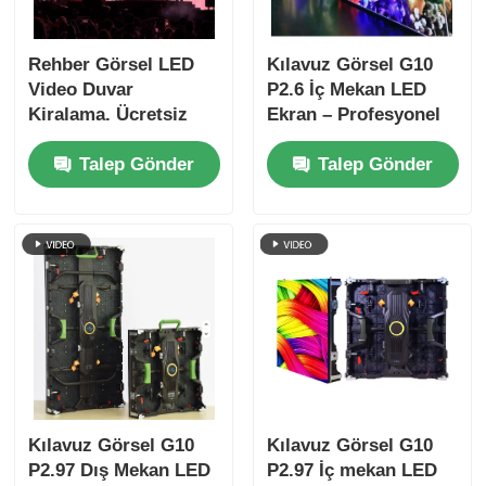
Rehber Görsel LED
Kılavuz Görsel G10
Video Duvar
P2.6 İç Mekan LED
Kiralama. Ücretsiz
Ekran – Profesyonel
Teknik Destek ve
Sahne Uygulamaları
Talep Gönder
Talep Gönder
Küresel Nakliye
için Yüksek Yenileme
Hızı
Kılavuz Görsel G10
Kılavuz Görsel G10
P2.97 Dış Mekan LED
P2.97 İç mekan LED