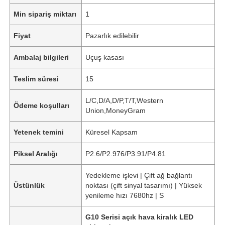
Min sipariş miktarı
1
Fiyat
Pazarlık edilebilir
Ambalaj bilgileri
Uçuş kasası
Teslim süresi
15
L/C,D/A,D/P,T/T,Western
Ödeme koşulları
Union,MoneyGram
Yetenek temini
Küresel Kapsam
Piksel Aralığı
P2.6/P2.976/P3.91/P4.81
Yedekleme işlevi | Çift ağ bağlantı
Üstünlük
noktası (çift sinyal tasarımı) | Yüksek
yenileme hızı 7680hz | S
G10 Serisi açık hava kiralık LED