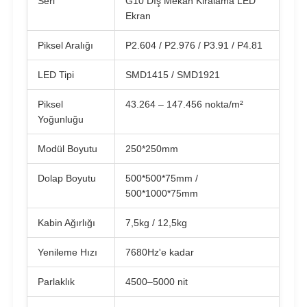
Seri
G10 Dış Mekan Kiralama LED
Ekran
Piksel Aralığı
P2.604 / P2.976 / P3.91 / P4.81
LED Tipi
SMD1415 / SMD1921
Piksel
43.264 – 147.456 nokta/m²
Yoğunluğu
Modül Boyutu
250*250mm
Dolap Boyutu
500*500*75mm /
500*1000*75mm
Kabin Ağırlığı
7,5kg / 12,5kg
Yenileme Hızı
7680Hz'e kadar
Parlaklık
4500–5000 nit