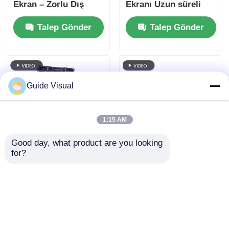
Ekran – Zorlu Dış
Ekranı Uzun süreli
Mekan Etkinlikleri
güvenilirlikle yüksek
Talep Gönder
Talep Gönder
için Yüksek
çözünürlüklü
Parlaklıkta Kiralık
görseller
Ekran
Guide Visual
1:15 AM
Good day, what product are you looking 
for?
Kılavuz Görsel
Uçuş Kulübü ile LED
Yüksek Kararlılık P2.6
Kiralama Ekranı
Konserler için İç
Rehberi.
Mekan Kiralık LED
Talep Gönder
Talep Gönder
Ekran, Çift Güç
Yedekleme 7680Hz CE