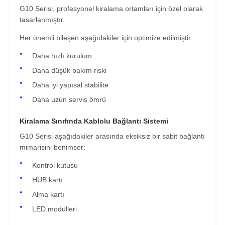
G10 Serisi, profesyonel kiralama ortamları için özel olarak
tasarlanmıştır.
Bir İndirim İste
Her önemli bileşen aşağıdakiler için optimize edilmiştir:
Daha hızlı kurulum
LED Video Duvar Ekranı
Daha düşük bakım riski
Daha iyi yapısal stabilite
LED ekran ekranı
Daha uzun servis ömrü
Kiralama Sınıfında Kablolu Bağlantı Sistemi
konser led ekranı
G10 Serisi aşağıdakiler arasında eksiksiz bir sabit bağlantı
mimarisini benimser:
Sahne LED ekran kiralama
Kontrol kutusu
HUB kartı
Cob LED video duvarı
Alma kartı
LED modülleri
Şeffaf LED ekran