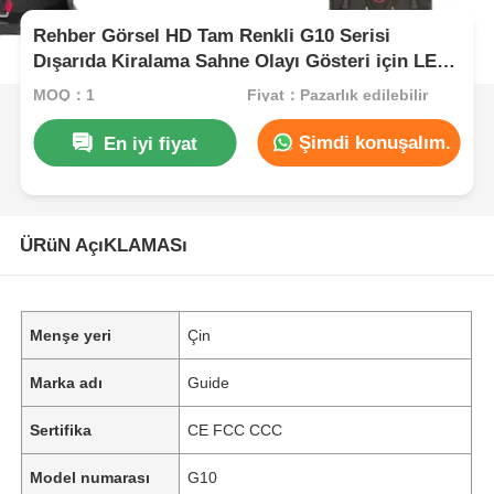
Rehber Görsel HD Tam Renkli G10 Serisi
Dışarıda Kiralama Sahne Olayı Gösteri için LED
Video Duvarı
MOQ：1
Fiyat：Pazarlık edilebilir
Şimdi konuşalım.
En iyi fiyat
ÜRüN AçıKLAMASı
Menşe yeri
Çin
Marka adı
Guide
Sertifika
CE FCC CCC
Model numarası
G10