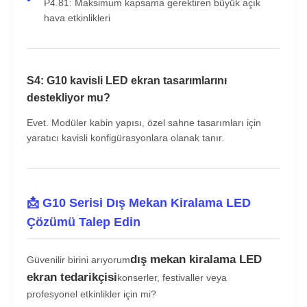
P4.81: Maksimum kapsama gerektiren büyük açık
hava etkinlikleri
S4: G10 kavisli LED ekran tasarımlarını
destekliyor mu?
Evet. Modüler kabin yapısı, özel sahne tasarımları için
yaratıcı kavisli konfigürasyonlara olanak tanır.
📩 G10 Serisi Dış Mekan Kiralama LED
Çözümü Talep Edin
dış mekan kiralama LED
Güvenilir birini arıyorum
ekran tedarikçisi
konserler, festivaller veya
profesyonel etkinlikler için mi?