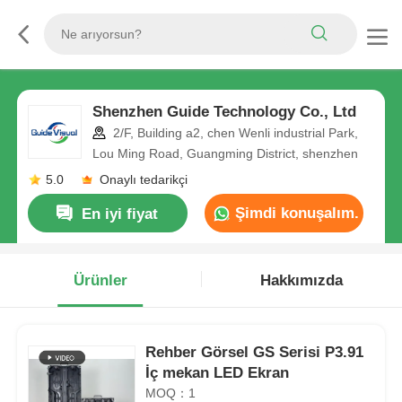
Shenzhen Guide Technology Co., Ltd
2/F, Building a2, chen Wenli industrial Park,
Lou Ming Road, Guangming District, shenzhen
5.0
Onaylı tedarikçi
Şimdi konuşalım.
En iyi fiyat
Ürünler
Hakkımızda
Rehber Görsel GS Serisi P3.91
İç mekan LED Ekran
MOQ：1