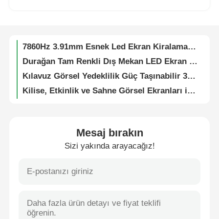
SMD1912 IP65 Su Geçirmez Esnek Led Video Duvar Ekranı Kilise ve Konser Etkinlikleri İçin
Fabrikadan Doğrudan LED Ekran Kiralama Panelleri | P4.81 Dış Mekan Ekranı, Yerine Teslim
VR Gösterisi
7860Hz 3.91mm Esnek Led Ekran Kiralama Doğrudan Görüntü Led Video Duvarı
Durağan Tam Renkli Dış Mekan LED Ekran Paneli – Kurumsal Reklamcılık için Guide Visual G10 Dijital Billboard
Hakkımızda
Kılavuz Görsel Yedeklilik Güç Taşınabilir 3.91mm Dış Mekan LED Ekran Reklam ve Festival Kiralama İçin
Kilise, Etkinlik ve Sahne Görsel Ekranları için Kılavuz Görsel Yüksek Performanslı P3.91 LED Ekran Paneli
Fabrika turu
SMD Led Esnek Ekran 7680Hz P3.91 Dış Mekan Etkinlikleri Reklamcılığı İçin 250w/m²
Stadyum Çevresi Konser Led Ekran Görüntü Duvarı SMD1912 Hafif
Kalite kontrolü
Fabrika Fiyatı HUB Paneli LED Ekranı, Sahne ve Etkinlik Kiralama için Yedekli Güç Kaynağı
Mesaj bırakın
İş ve Ticaret Etkinlikleri için 7680Hz Ultra Yüksek Yenileme Hızlı IP65 Su Geçirmez Modüler LED Ekran Duvarı
Sizi yakında arayacağız!
Bize Ulaşın
16 Bit Şeffaf Led Dış Mekan Ekran Duvarı İç Mekan Sergileri ve Gösterileri İçin
Su Geçirmez Dış Mekan LED Ekran Duvar Panosu – Spor ve Kültürel Etkinlikler için Guide Visual G10 Dijital Panel
Haberler
Ultra Şeffaf 5000nits Led Video Duvar Ekranı Dijital Ekran P2.9 P3.9 Alışveriş Merkezi İçin
Kilise ve Etkinlikler için Yüksek Yenileme Hızlı Piksel Aralığı P2.6 P2.9 P3.91 LED Video Duvar Paneli
Durumlar
Etkinlikler için etkileşimli Modüler Ekleme Bükülebilir Led Ekran Duvarı