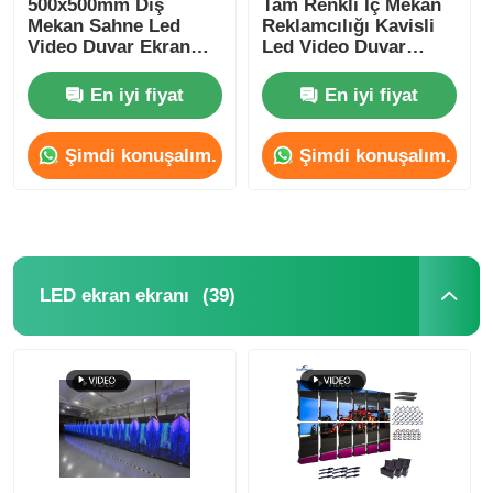
500x500mm Dış
Tam Renkli İç Mekan
Mekan Sahne Led
Reklamcılığı Kavisli
Video Duvar Ekran
Led Video Duvar
SMD LED Ekran
Panelleri P3.91
Ekran Kiralama
800mcd-1000mcd
En iyi fiyat
En iyi fiyat
Dış LED Ekran Tablosu
Şimdi konuşalım.
Şimdi konuşalım.
Dış mekan led reklam panosu
(39)
LED ekran ekranı