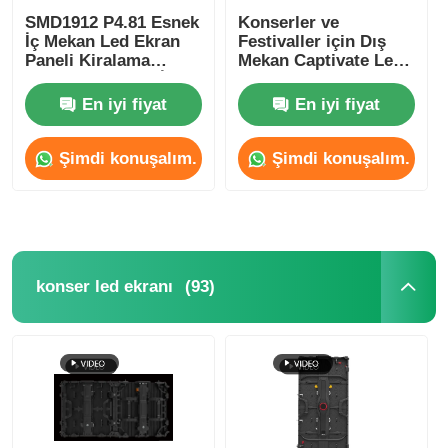
SMD1912 P4.81 Esnek
Konserler ve
İç Mekan Led Ekran
Festivaller için Dış
Paneli Kiralama
Mekan Captivate Led
Reklam Etkinliği İçin
Ekran Paneli
250mm*250mm
En iyi fiyat
En iyi fiyat
Şimdi konuşalım.
Şimdi konuşalım.
(93)
konser led ekranı