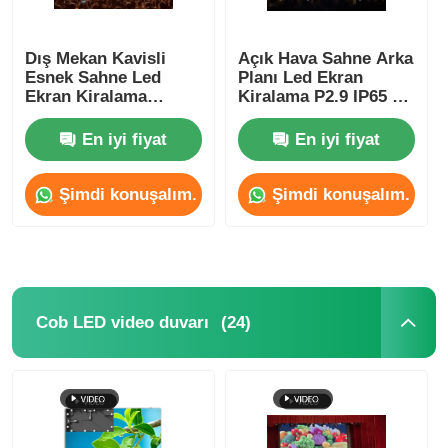
Dış Mekan Kavisli
Açık Hava Sahne Arka
Esnek Sahne Led
Planı Led Ekran
Ekran Kiralama
Kiralama P2.9 IP65 Su
3.91mm Alışveriş
Geçirmez Konserler
Merkezleri 5V SDK
İçin
En iyi fiyat
En iyi fiyat
Şimdi konuşalım.
Şimdi konuşalım.
(24)
Cob LED video duvarı