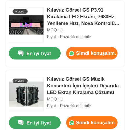
Kılavuz Görsel GS P3.91
Kiralama LED Ekranı, 7680Hz
Yenileme Hızı, Nova Kontrolü,
Konser Kullanımı
MOQ：1
Fiyat：Pazarlık edilebilir
Şimdi konuşalım.
En iyi fiyat
Kılavuz Görsel GS Müzik
Konserleri İçin İçişleri Dışarıda
Ana Sayfa
LED Ekran Kiralama Çözümü
MOQ：1
Fiyat：Pazarlık edilebilir
Ürünler
Şimdi konuşalım.
En iyi fiyat
Yedek Tam Renkli Led Dijital Ekran Panosu Yüksek Parlaklık P2.9 7680Hz
Videolar