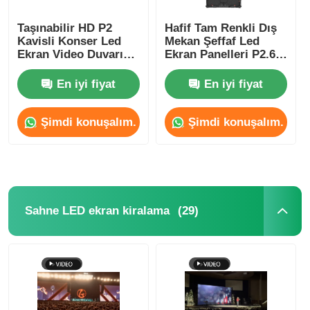
Taşınabilir HD P2
Hafif Tam Renkli Dış
Kavisli Konser Led
Mekan Şeffaf Led
Ekran Video Duvarı
Ekran Panelleri P2.6
4500cd-5000cd
P2.9 Su Geçirmez
Özel
En iyi fiyat
En iyi fiyat
Şimdi konuşalım.
Şimdi konuşalım.
(29)
Sahne LED ekran kiralama