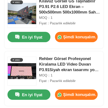
Kılavuz Görsel GS Taşınabilir
P3.91 P2.6 LED Ekran –
500x500mm 500x1000mm Sahne
LED Duvarı, Turne Şovları ve
MOQ：1
Müzik Festivalleri için
Fiyat：Pazarlık edilebilir
Şimdi konuşalım.
En iyi fiyat
Rehber Görsel Profesyonel
Kiralama LED Video Duvarı
P3.91Siyah ekran tasarımı yok,
açık hava etkinliği ekranı
MOQ：1
Fiyat：Pazarlık edilebilir
Şimdi konuşalım.
En iyi fiyat