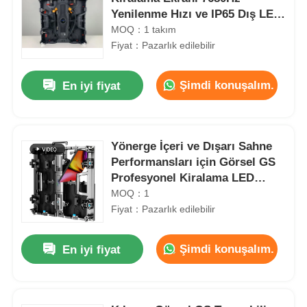
Yenilenme Hızı ve IP65 Dış LED
Video Duvar Ekranı için Su
MOQ：1 takım
geçirmez
Fiyat：Pazarlık edilebilir
Şimdi konuşalım.
En iyi fiyat
Yönerge İçeri ve Dışarı Sahne
Performansları için Görsel GS
Profesyonel Kiralama LED
Ekranı
MOQ：1
Fiyat：Pazarlık edilebilir
Şimdi konuşalım.
En iyi fiyat