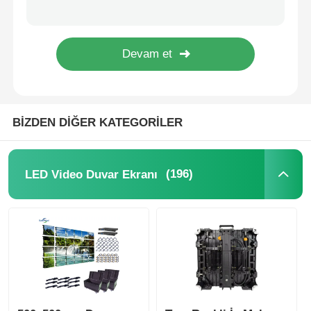
Etkinlikler için FCC Sertifikalı Hava Koşullarına Dayanıklı Led Ekran Çözümleri 500mm*1000mm
RGB Çevre LED Ekran Video Duvar Panelleri Hızlı Kilit 1000*1000mm
Bir İndirim İste
Üretici Tam Renkli P3.91 Dış ekran LED Ekran Video Duvarı Kiralık Etkinlik için
Fabrika Fiyatı P2.9 Dikişsiz LED Ekran Duvarı, Ön ve Arka Servis Erişimi
LED Video Duvar Ekranı
BİZDEN DİĞER KATEGORİLER
LED ekran ekranı
konser led ekranı
(196)
LED Video Duvar Ekranı
Sahne LED ekran kiralama
Cob LED video duvarı
Şeffaf LED ekran