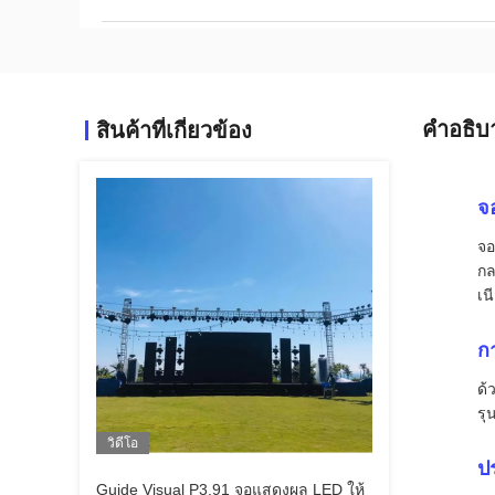
คําอธิบ
สินค้าที่เกี่ยวข้อง
จ
จอ
กล
เน
ก
ด้
รุ
วิดีโอ
ป
Guide Visual P3.91 จอแสดงผล LED ให้