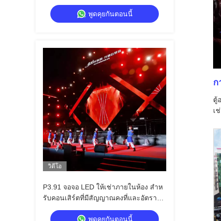
อัลลูมิเนียมสําหรับกิจกรรม
พูดคุยกันตอนนี้
ก
ตู
เช
วิดีโอ
P3.91 จอจอ LED ให้เช่าภายในห้อง สําห
รับคอนเสิร์ตที่มีสัญญาณคงที่และอัตรากา
รอัพธรใหม่สูง
พูดคุยกันตอนนี้