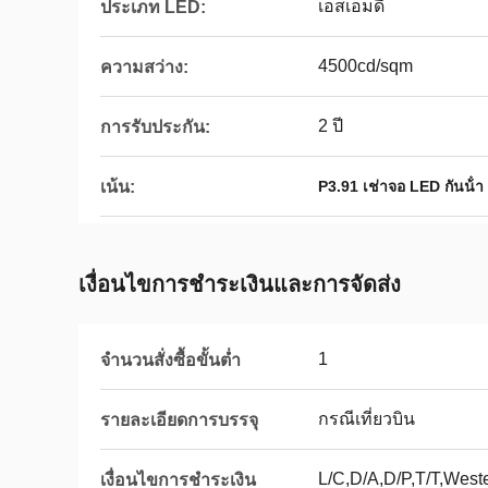
เอสเอ็มดี
ประเภท LED:
4500cd/sqm
ความสว่าง:
2 ปี
การรับประกัน:
เน้น:
P3.91 เช่าจอ LED กันน้ํ
เงื่อนไขการชําระเงินและการจัดส่ง
1
จำนวนสั่งซื้อขั้นต่ำ
กรณีเที่ยวบิน
รายละเอียดการบรรจุ
L/C,D/A,D/P,T/T,Wes
เงื่อนไขการชำระเงิน