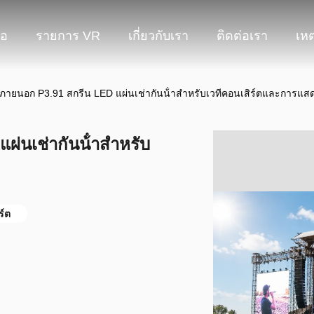
โอ
รายการ VR
เกี่ยวกับเรา
ติดต่อเรา
เหต
าพภายนอก P3.91 สกรีน LED แผ่นเช่ากันน้ําสําหรับเวทีคอนเสิร์ตและการแ
่นเช่ากันน้ําสําหรับ
ร์ต