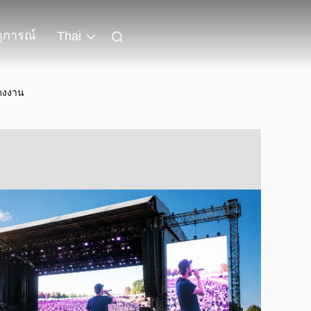
ุการณ์
Thai
สดงงาน