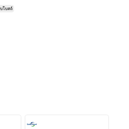
ับโบสถ์