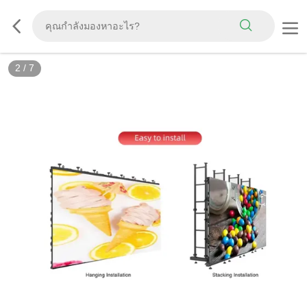
2
/
7