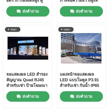
อัตราการอัพเดทสูง ตู้
ภาพจอความสว่างสูงที่
เชื่อมต่อแบบแข็งแรง
มั่นคงสําหรับการใช้งาน
ส่งคำถาม
ส่งคำถาม
สําหรับให้เช่าและงาน
ภายนอกทางการค้า
จอแสดงผล LED สำรอง
แผงหน้าจอแสดงผล
สัญญาณ Quad RJ45
LED แบบโมดูล P3.91
สำหรับเช่า ป้ายโฆษณา
สำหรับเช่า กันน้ำ IP65
OEM
ส่งคำถาม
ส่งคำถาม