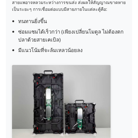
สายแพอาจหลวมระหว่างการขนส่ง ส่งผลให้สัญญาณขาดหาย
เป็นระยะๆ การเชื่อมต่อแบบมีสายภายในแต่ละตู้คือ:
ขอทุน
ทนทานยิ่งขึ้น
ซ่อมแซมได้เร็วกว่า (เพียงเปลี่ยนโมดูล ไม่ต้องตก
จอแสดงผล LED ผนังวิดีโอ
ปลาด้วยสายเคเบิล)
มีแนวโน้มที่จะล้มเหลวน้อยลง
หน้าจอแสดงผล LED
หน้าจอแสดงคอนเสิร์ต
ให้เช่าจอ LED
ผนังวิดีโอ LED COB
จอแสดงผล LED โปร่งใส