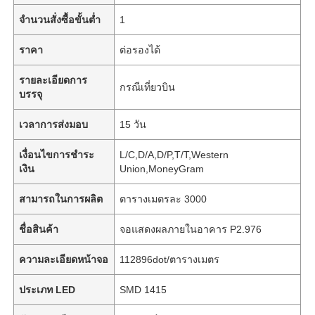
จำนวนสั่งซื้อขั้นต่ำ
1
ราคา
ต่อรองได้
รายละเอียดการ
กรณีเที่ยวบิน
บรรจุ
เวลาการส่งมอบ
15 วัน
เงื่อนไขการชำระ
L/C,D/A,D/P,T/T,Western
เงิน
Union,MoneyGram
สามารถในการผลิต
ตารางเมตรละ 3000
ชื่อสินค้า
จอแสดงผลภายในอาคาร P2.976
ความละเอียดหน้าจอ
112896dot/ตารางเมตร
ประเภท LED
SMD 1415