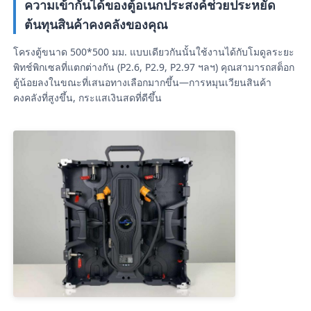
ความเข้ากันได้ของตู้อเนกประสงค์ช่วยประหยัด
ต้นทุนสินค้าคงคลังของคุณ
หน้าจอ LED SMD
โครงตู้ขนาด 500*500 มม. แบบเดียวกันนั้นใช้งานได้กับโมดูลระยะ
พิทช์พิกเซลที่แตกต่างกัน (P2.6, P2.9, P2.97 ฯลฯ) คุณสามารถสต็อก
บอร์ดจอ LED นอก
ตู้น้อยลงในขณะที่เสนอทางเลือกมากขึ้น—การหมุนเวียนสินค้า
คงคลังที่สูงขึ้น, กระแสเงินสดที่ดีขึ้น
ป้ายโฆษณากลางแจ้ง