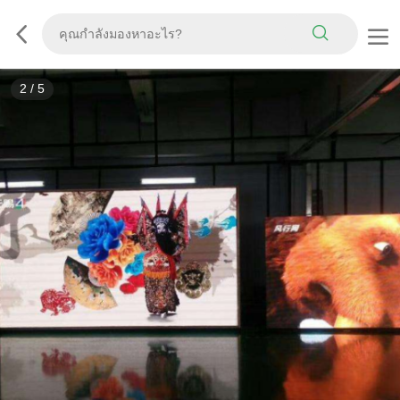
2
/
5