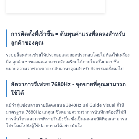
ขอทุน
การติดตั้งที่เร็วขึ้น = ต้นทุนค่าแรงที่ลดลงสำหรับ
จอแสดงผล LED ผนังวิดีโอ
ลูกค้าของคุณ
ระบบล็อคด่วนช่วยให้ประกอบและถอดประกอบโดยไม่ต้องใช้เครื่อง
หน้าจอแสดงผล LED
มือ ลูกค้าเช่าของคุณสามารถจัดเตรียมได้ภายในครึ่งเวลา ซึ่ง
หมายความว่าพวกเขาจะกลับมาหาคุณสำหรับกิจกรรมครั้งต่อไป
หน้าจอแสดงคอนเสิร์ต
อัตราการรีเฟรช 7680Hz - จุดขายที่คุณสามารถ
ใช้ได้
ให้เช่าจอ LED
แม้ว่าคู่แข่งหลายรายยังคงเสนอ 3840Hz แต่ Guide Visual ก็ให้
มาตรฐาน 7680Hz แก่คุณ ซึ่งหมายความว่าการบันทึกกล้องที่ไม่มี
ผนังวิดีโอ LED COB
การสั่นไหวและภาพที่ราบรื่นยิ่งขึ้น ซึ่งเป็นคุณสมบัติที่คุณสามารถ
โปรโมตไปยังผู้ใช้ปลายทางได้อย่างมั่นใจ
จอแสดงผล LED โปร่งใส