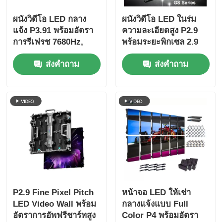
ผนังวิดีโอ LED กลาง
ผนังวิดีโอ LED ในร่ม
แจ้ง P3.91 พร้อมอัตรา
ความละเอียดสูง P2.9
การรีเฟรช 7680Hz,
พร้อมระยะพิกเซล 2.9
จอแสดงผลสีเต็มรูปแบบ
มม. อัตราการรีเฟรช
ส่งคำถาม
ส่งคำถาม
และการป้องกัน IP65
3840 Hz และความสว่าง
สำหรับคอนเสิร์ตและ
4500cd / ตร.ม.
กิจกรรมบนเวที
P2.9 Fine Pixel Pitch
หน้าจอ LED ให้เช่า
LED Video Wall พร้อม
กลางแจ้งแบบ Full
อัตราการอัพฟรีชาร์ทสูง
Color P4 พร้อมอัตรา