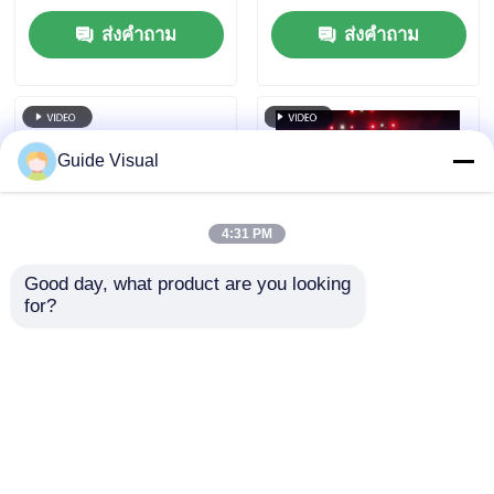
7680Hz และการรองรับ
การรีเฟรช 7680Hz และ
ส่งคำถาม
ส่งคำถาม
พลังงานและสัญญาณ
กันน้ำ IP65 สำหรับ
แบบสองแบบสําหรับ
จอแสดงผล HD Video
เหตุการณ์ในเวที
Wall
Guide Visual
4:31 PM
Good day, what product are you looking 
for?
อัตราการรีเฟรช
คู่มือภาพยนตร์ GS ซีรีส์
7680Hz ผนังวิดีโอ LED
P4.81 ภายนอก เช่าจอ
กันน้ำ IP65 พร้อมตู้อลูมิ
LED สําหรับการเช่า
เนียมหล่อสำหรับงาน
ระดับการเริ่มต้น,
ส่งคำถาม
ส่งคำถาม
ระดับมืออาชีพ
5000nit IP65 7680Hz
CE