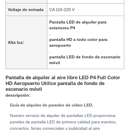
Voltaje de entrada
CA 110-220 V
Espectáculo de RV
Pantalla LED de alquiler para
exteriores P4
,
Sobre nosotros
pantalla HD a todo color para
Alta luz:
aeropuerto
,
Visita a la fábrica
pantalla LED de fondo de escenario
móvil
Control de calidad
Pantalla de alquiler al aire libre LED P4 Full Color
HD Aeropuerto Utilice pantalla de fondo de
escenario móvil
Contacta con nosotros
descripción:
Guía de alquiler de paredes de vídeo LED.
Noticias
Nuestro servicio de alquiler de pantallas LED proporciona
paneles de pantalla LED de primera calidad para eventos,
Casos
conciertos, ferias comerciales y publicidad al aire