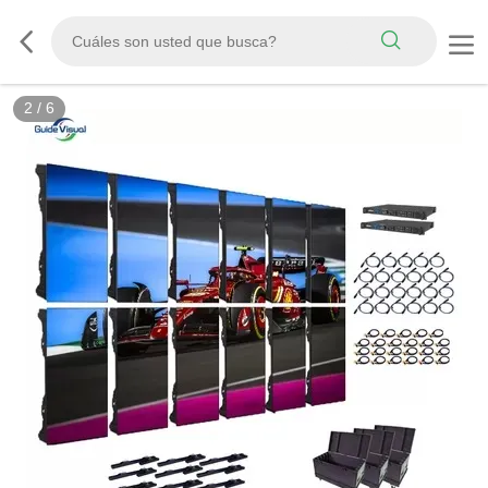
3
/
6