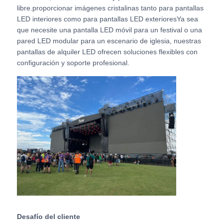
libre.proporcionar imágenes cristalinas tanto para pantallas
LED interiores como para pantallas LED exterioresYa sea
Solicitar una cita
que necesite una pantalla LED móvil para un festival o una
pared LED modular para un escenario de iglesia, nuestras
pantallas de alquiler LED ofrecen soluciones flexibles con
Pantalla de pared de video LED
configuración y soporte profesional.
pantalla LED
Pantalla del concierto LED
Alquiler de pantallas LED de escenario
Muro de video LED LED
Pantalla LED transparente
Desafío del cliente