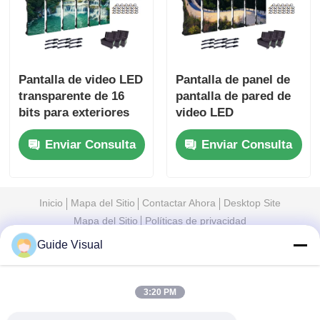
Pantalla de video LED
Pantalla de panel de
transparente de 16
pantalla de pared de
bits para exteriores
video LED
para exhibiciones y
antiimpacto para
Enviar Consulta
Enviar Consulta
espectáculos en
eventos al aire libre
interiores
110V 1000 nits
Inicio
Mapa del Sitio
Contactar Ahora
Desktop Site
Mapa del Sitio
Políticas de privacidad
Guide Visual
Calidad
Pantalla de pared de video LED
Fábrica
De China.Copyright © 2026 Shenzhen Guide
3:20 PM
Technology Co., Ltd. All Rights Reserved.