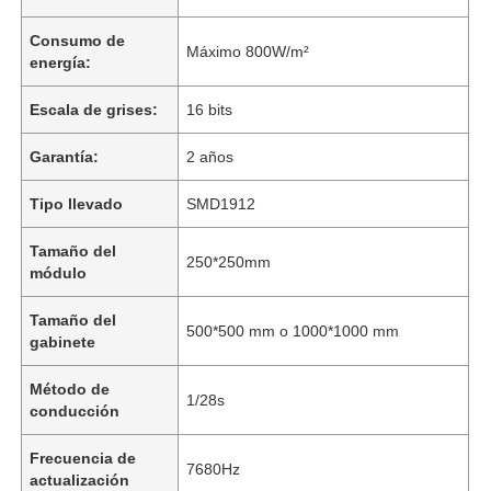
Consumo de
Máximo 800W/m²
energía:
Escala de grises:
16 bits
Garantía:
2 años
Tipo llevado
SMD1912
Tamaño del
250*250mm
módulo
Tamaño del
500*500 mm o 1000*1000 mm
gabinete
En casa.
Método de
1/28s
conducción
Productos
Frecuencia de
7680Hz
actualización
Vídeos