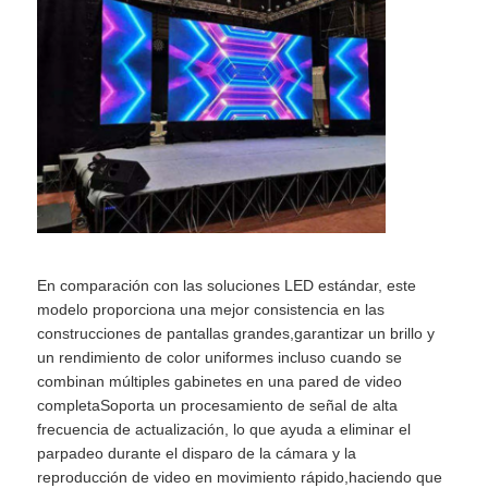
Espectáculo de RV
Sobre nosotros
Visita a la fábrica
Control de calidad
En comparación con las soluciones LED estándar, este
modelo proporciona una mejor consistencia en las
construcciones de pantallas grandes,garantizar un brillo y
Contacta con nosotros
un rendimiento de color uniformes incluso cuando se
combinan múltiples gabinetes en una pared de video
completaSoporta un procesamiento de señal de alta
Noticias
frecuencia de actualización, lo que ayuda a eliminar el
parpadeo durante el disparo de la cámara y la
Casos
reproducción de video en movimiento rápido,haciendo que