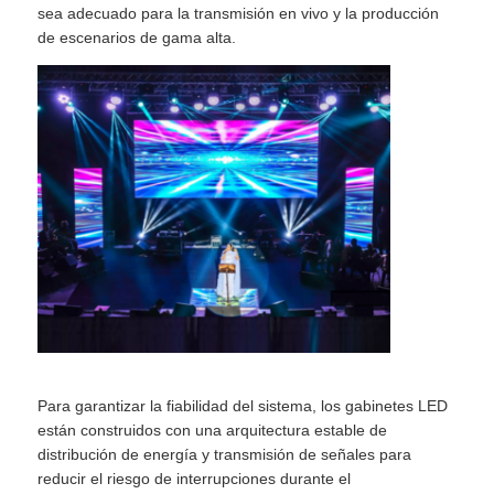
sea adecuado para la transmisión en vivo y la producción
de escenarios de gama alta.
Solicitar una cita
Pantalla de pared de video LED
pantalla LED
Pantalla del concierto LED
Alquiler de pantallas LED de escenario
Para garantizar la fiabilidad del sistema, los gabinetes LED
Muro de video LED LED
están construidos con una arquitectura estable de
distribución de energía y transmisión de señales para
Pantalla LED transparente
reducir el riesgo de interrupciones durante el