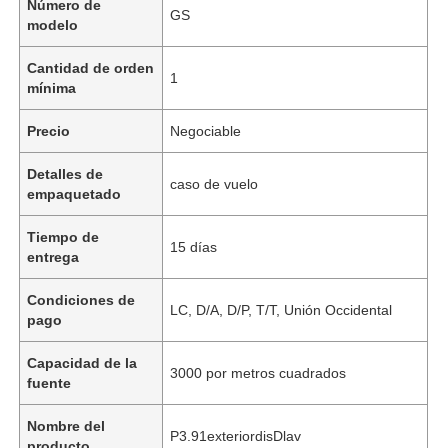
Número de
GS
modelo
Cantidad de orden
1
mínima
Precio
Negociable
Detalles de
caso de vuelo
empaquetado
Tiempo de
15 días
entrega
Condiciones de
LC, D/A, D/P, T/T, Unión Occidental
pago
Capacidad de la
3000 por metros cuadrados
fuente
Nombre del
P3.91exteriordisDlav
producto