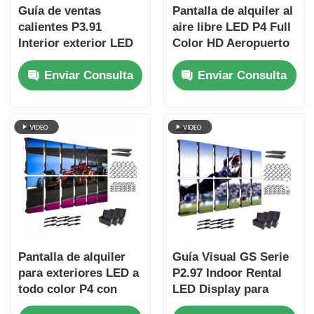
Guía de ventas
Pantalla de alquiler al
calientes P3.91
aire libre LED P4 Full
Interior exterior LED
Color HD Aeropuerto
Display alquiler
Utilice pantalla de
Enviar Consulta
Enviar Consulta
Pantalla de color
fondo de escenario
completo
móvil
Profundidad de
7680Hz Tasa de
actualización
Pantalla de alquiler
Guía Visual GS Serie
para exteriores LED a
P2.97 Indoor Rental
todo color P4 con
LED Display para
frecuencia de
eventos de