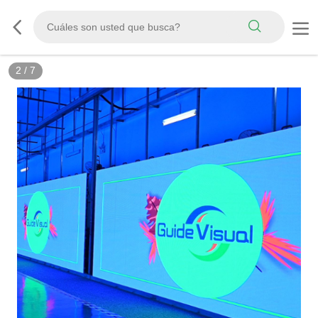
3
/
7