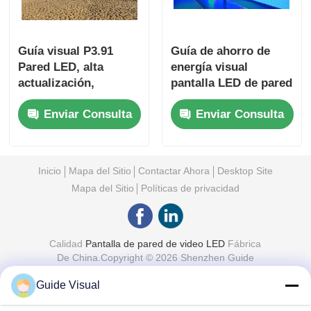
Guía visual P3.91
Guía de ahorro de
Pared LED, alta
energía visual
actualización,
pantalla LED de pared
visuales suaves,
de vídeo con ajuste
Enviar Consulta
Enviar Consulta
funciona incluso en
de brillo inteligente y
calor extremo, listo
consumo
para el escenario
Inicio
Mapa del Sitio
Contactar Ahora
Desktop Site
Mapa del Sitio
Políticas de privacidad
Calidad
Pantalla de pared de video LED
Fábrica
De China.Copyright © 2026 Shenzhen Guide
Technology Co., Ltd. All Rights Reserved.
Guide Visual