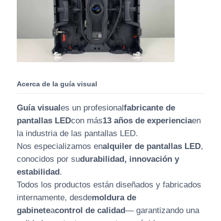
Acerca de la guía visual
Guía visual
es un profesional
fabricante de
pantallas LED
con más
13 años de experiencia
en
la industria de las pantallas LED.
Nos especializamos en
alquiler de pantallas LED
,
conocidos por su
durabilidad, innovación y
estabilidad
.
Todos los productos están diseñados y fabricados
internamente, desde
moldura de
gabinete
a
control de calidad
— garantizando una