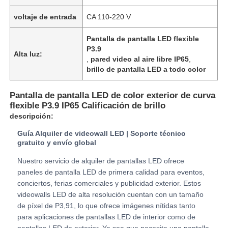
voltaje de entrada
CA 110-220 V
Espectáculo de RV
Pantalla de pantalla LED flexible
P3.9
Alta luz:
,
pared video al aire libre IP65
,
Sobre nosotros
brillo de pantalla LED a todo color
Visita a la fábrica
Pantalla de pantalla LED de color exterior de curva
flexible P3.9 IP65 Calificación de brillo
descripción:
Control de calidad
Guía Alquiler de videowall LED | Soporte técnico
gratuito y envío global
Contacta con nosotros
Nuestro servicio de alquiler de pantallas LED ofrece
paneles de pantalla LED de primera calidad para eventos,
conciertos, ferias comerciales y publicidad exterior. Estos
Noticias
videowalls LED de alta resolución cuentan con un tamaño
de píxel de P3,91, lo que ofrece imágenes nítidas tanto
para aplicaciones de pantallas LED de interior como de
Casos
pantallas LED de exterior. Ya sea que necesite una pantalla