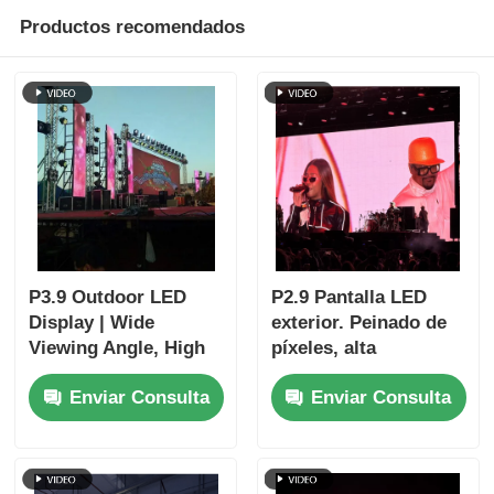
Productos recomendados
P3.9 Outdoor LED
P2.9 Pantalla LED
Display | Wide
exterior. Peinado de
Viewing Angle, High
píxeles, alta
Refresh, Event-Ready
actualización,
Enviar Consulta
Enviar Consulta
Performance
rendimiento visual de
primera calidad.