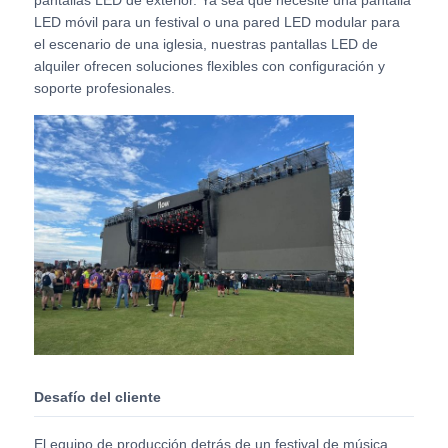
LED móvil para un festival o una pared LED modular para
el escenario de una iglesia, nuestras pantallas LED de
Solicitar una cita
alquiler ofrecen soluciones flexibles con configuración y
soporte profesionales.
Pantalla de pared de video LED
pantalla LED
Pantalla del concierto LED
Alquiler de pantallas LED de escenario
Muro de video LED LED
Desafío del cliente
Pantalla LED transparente
El equipo de producción detrás de un festival de música