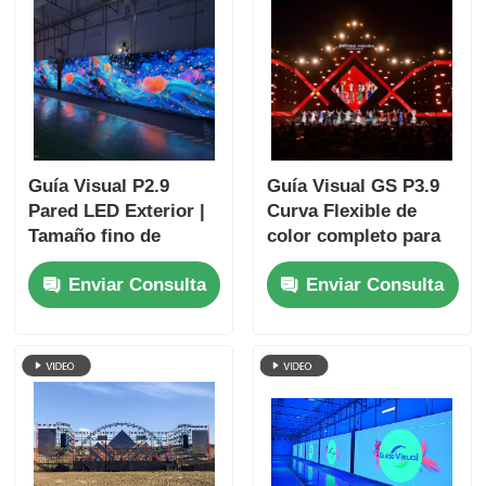
Guía Visual P2.9
Guía Visual GS P3.9
Pared LED Exterior |
Curva Flexible de
Tamaño fino de
color completo para
píxeles, alta
exhibición LED al aire
Enviar Consulta
Enviar Consulta
actualización,
libre
imágenes
impresionantes