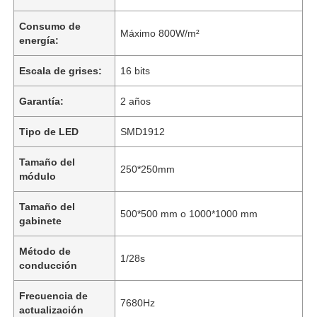
Consumo de
Máximo 800W/m²
energía:
Escala de grises:
16 bits
Garantía:
2 años
Tipo de LED
SMD1912
Tamaño del
250*250mm
módulo
Tamaño del
500*500 mm o 1000*1000 mm
gabinete
En casa.
Método de
1/28s
conducción
Productos
Frecuencia de
7680Hz
actualización
Vídeos