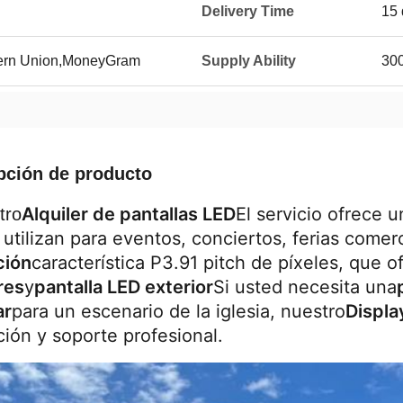
Delivery Time
15 
tern Union,MoneyGram
Supply Ability
300
pción de producto
Alquiler de pantallas LED
El servicio ofrece u
tro
 utilizan para eventos, conciertos, ferias comerci
ción
característica P3.91 pitch de píxeles, que 
res
y
pantalla LED exterior
Si usted necesita una
ar
para un escenario de la iglesia, nuestro
Displa
ción y soporte profesional.