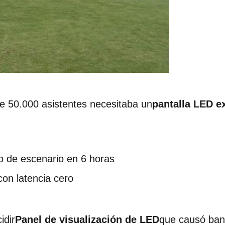
de 50.000 asistentes necesitaba un
pantalla LED ex
o de escenario en 6 horas
con latencia cero
idir
Panel de visualización de LED
que causó ban