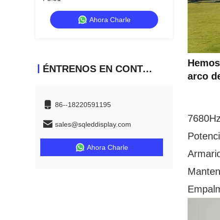
Ahora Charle
Hemos 
ÉNTRENOS EN CONTACTO CON
arco d
86--18220591195
7680Hz 
sales@sqleddisplay.com
Potenci
Ahora Charle
Armario
Manteni
Empalme