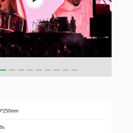
0*250mm
8s