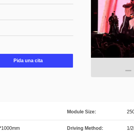
Pida una cita
Module Size:
25
0*1000mm
Driving Method:
1/2