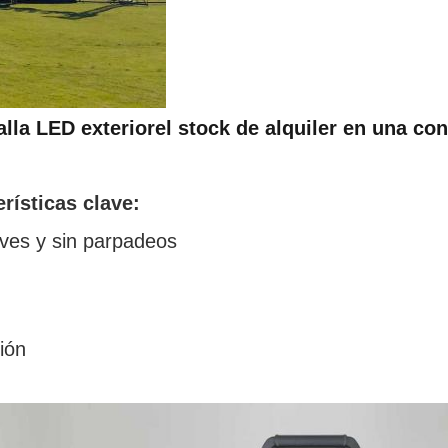
alla LED exterior
el stock de alquiler en una co
rísticas clave:
aves y sin parpadeos
ción