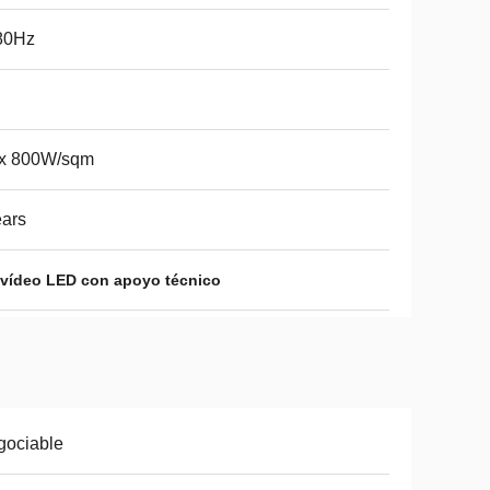
80Hz
x 800W/sqm
ars
 vídeo LED con apoyo técnico
gociable