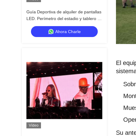
Guía Deportiva de alquiler de pantallas
LED. Perímetro del estadio y tablero de
resultados.
Ahora Charle
El equi
sistema
Sobre
Mont
Mues
Oper
Vídeo
Su ante