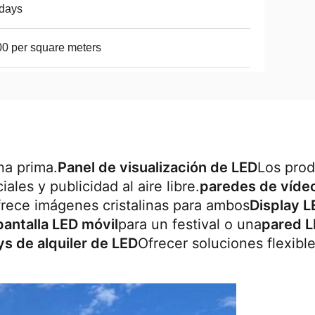
days
0 per square meters
na prima.
Panel de visualización de LED
Los prod
ales y publicidad al aire libre.
paredes de vídeo
ofrece imágenes cristalinas para ambos
Display L
pantalla LED móvil
para un festival o una
pared 
ys de alquiler de LED
Ofrecer soluciones flexibl